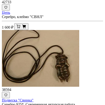
42733
Цепь
Серебро, клеймо "СВНЛ"
1 600
₽
38594
Подвеска "Свинка"
Серебро 925*. Современная авторская работа.