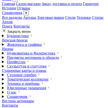
Главная
Салон-магазин
Заказ, доставка и оплата
Гарантии
История
Отзывы
Справочник
▾
Все разделы
Авторы
Торговые марки
Стили
Техники
Статьи
Архив
Поиск
Контакты
Закрыть меню
Букинистика
Венская бронза
Живопись и графика
Иконы
Нумизматика и Фалеристика
Предметы интерьера и обихода
Профессии
Скульптура и статуэтки
Старинные карты и планы
Столовое серебро
Тематические коллекции
Техника и приборы
Ювелирные украшения
О нас
Справочник
Вестник антиквара
Контакты