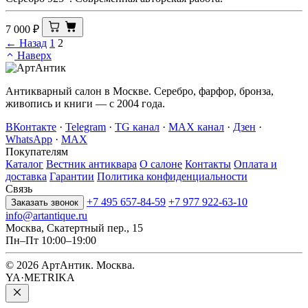
7 000
₽
← Назад
1
2
Наверх
Антикварный салон в Москве. Серебро, фарфор, бронза,
живопись и книги — с 2004 года.
ВКонтакте
·
Telegram
·
TG канал
·
MAX канал
·
Дзен
·
WhatsApp
·
MAX
Покупателям
Каталог
Вестник антиквара
О салоне
Контакты
Оплата и
доставка
Гарантии
Политика конфиденциальности
Связь
+7 495 657-84-59
+7 977 922-63-10
Заказать звонок
info@artantique.ru
Москва, Скатертный пер., 15
Пн–Пт 10:00–19:00
© 2026 АртАнтик. Москва.
YA·METRIKA