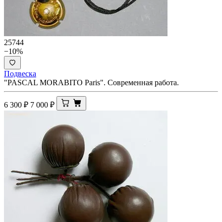
25744
−10%
Подвеска
"PASCAL MORABITO Paris". Современная работа.
6 300
₽
7 000
₽