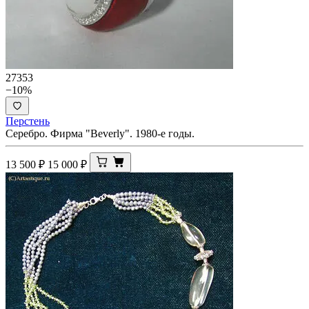
27353
−10%
Перстень
Серебро. Фирма "Beverly". 1980-е годы.
13 500
₽
15 000
₽