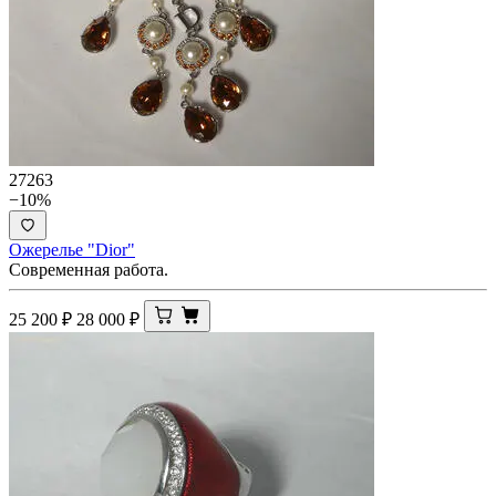
27263
−10%
Ожерелье "Dior"
Современная работа.
25 200
₽
28 000
₽