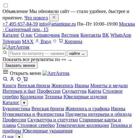
Объявление
Мы обновили сайт — стало удобнее, быстрее и
приятнее.
Что нового
+7 495 657-84-59
info@artantique.ru
Пн–Пт 10:00–19:00
Москва
· Скатертный пер., 15
Каталог
О нас
Справочник
Вестник
Контакты
ВК
WhatsApp
Telegram
MAX
Вход
Корзина
найти →
Показать все результаты по «
»
→
Заказать звонок
Открыть меню
Книги
Венская бронза
Живопись
Иконы
Монеты и медали
Интерьер и быт
Профессии
Скульптура
Карты
Столовое
серебро
Коллекции
Техника
Ювелирные изделия
Каталог
▾
Букинистика
Венская бронза
Живопись и графика
Иконы
Нумизматика и Фалеристика
Предметы интерьера и обихода
Профессии
Скульптура и статуэтки
Старинные карты и
планы
Столовое серебро
Тематические коллекции
Техника и
приборы
Ювелирные украшения
О нас
▾