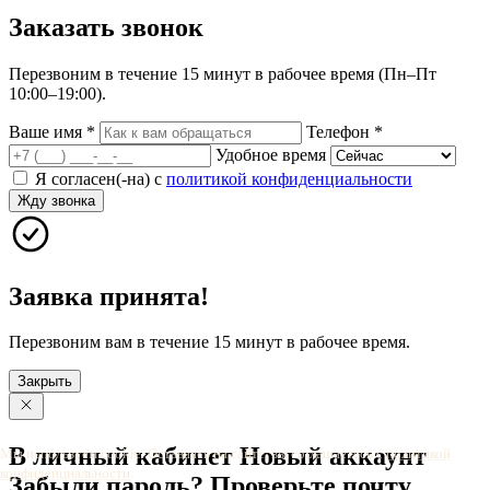
Заказать
звонок
Перезвоним в течение 15 минут в рабочее время (Пн–Пт
10:00–19:00).
Ваше имя
*
Телефон
*
Удобное время
Я согласен(-на) с
политикой конфиденциальности
Жду звонка
Заявка принята!
Перезвоним вам в течение 15 минут в рабочее время.
Закрыть
В личный
кабинет
Новый
аккаунт
Мы используем cookie. Оставаясь на сайте, вы соглашаетесь с
политикой
конфиденциальности
.
Забыли
пароль?
Проверьте
почту