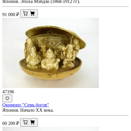
Япония. Эпоха Мэйдзи (1868-1912 гг).
91 000
₽
47196
Окимоно "Семь богов"
Япония. Начало XX века.
60 200
₽