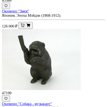
45386
Окимоно "Змея"
Япония. Эпоха Мэйдзи (1868-1912).
126 000
₽
47199
Окимоно "Собака - музыкант"