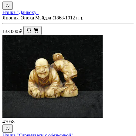
Нэцкэ "Дайкоку"
Япония. Эпоха Мэйдзи (1868-1912 гг).
133 000
₽
47058
Нэцкэ "Сарумаваси с обезьянкой"