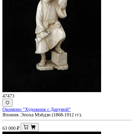
47473
Окимоно "Художник с Дарумой"
Япония. Эпоха Мэйдзи (1868-1912 гг).
63 000
₽