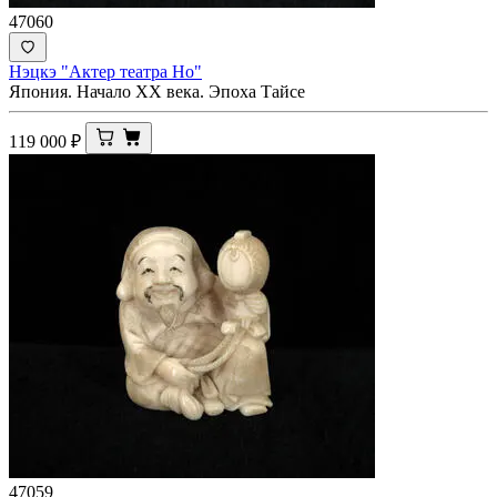
47060
Нэцкэ "Актер театра Но"
Япония. Начало XX века. Эпоха Тайсе
119 000
₽
47059