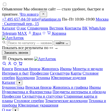
Объявление
Мы обновили сайт — стало удобнее, быстрее и
приятнее.
Что нового
+7 495 657-84-59
info@artantique.ru
Пн–Пт 10:00–19:00
Москва
· Скатертный пер., 15
Каталог
О нас
Справочник
Вестник
Контакты
ВК
WhatsApp
Telegram
MAX
Вход
Корзина
найти →
Показать все результаты по «
»
→
Заказать звонок
Открыть меню
Книги
Венская бронза
Живопись
Иконы
Монеты и медали
Интерьер и быт
Профессии
Скульптура
Карты
Столовое
серебро
Коллекции
Техника
Ювелирные изделия
Каталог
▾
Букинистика
Венская бронза
Живопись и графика
Иконы
Нумизматика и Фалеристика
Предметы интерьера и обихода
Профессии
Скульптура и статуэтки
Старинные карты и
планы
Столовое серебро
Тематические коллекции
Техника и
приборы
Ювелирные украшения
О нас
▾