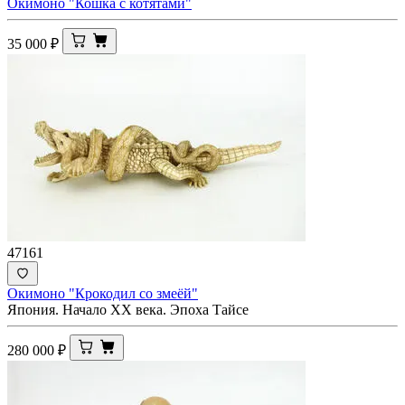
Окимоно "Кошка с котятами"
35 000
₽
47161
Окимоно "Крокодил со змеёй"
Япония. Начало XX века. Эпоха Тайсе
280 000
₽