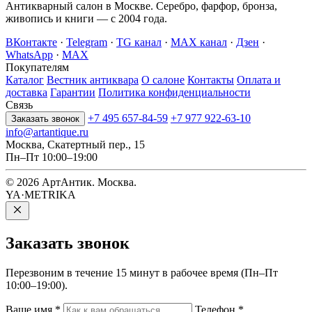
Антикварный салон в Москве. Серебро, фарфор, бронза,
живопись и книги — с 2004 года.
ВКонтакте
·
Telegram
·
TG канал
·
MAX канал
·
Дзен
·
WhatsApp
·
MAX
Покупателям
Каталог
Вестник антиквара
О салоне
Контакты
Оплата и
доставка
Гарантии
Политика конфиденциальности
Связь
+7 495 657-84-59
+7 977 922-63-10
Заказать звонок
info@artantique.ru
Москва, Скатертный пер., 15
Пн–Пт 10:00–19:00
© 2026 АртАнтик. Москва.
YA·METRIKA
Заказать
звонок
Перезвоним в течение 15 минут в рабочее время (Пн–Пт
10:00–19:00).
Ваше имя
*
Телефон
*