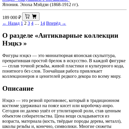
Япония. Эпоха Мэйдзи (1868-1912 гг).
189 000
₽
← Назад
1
2
3
4
…
14
Вперёд →
О разделе «Антикварные коллекции
Нэцкэ »
Фигуры нэцкэ — это миниатюрная японская скульптура,
превратившая простой брелок в искусство. В каждой фигурке
— сплав точной резьбы, живой пластики и культурного кода,
понятного без слов. Тончайшая работа привлекает
коллекционеров и ценителей редкого декора по всему миру.
Описание
Нэцкэ — это резной противовес, который в традиционном
костюме удерживал на поясе кисет или коробочку-инро.
Сегодня он далеко ушёл от утилитарной роли, став ценным
объектом собирательства. Цена вещи складывается из
возраста, материала (кость, твёрдые породы дерева, металл),
школы резьбы и, конечно, символики. Многие сюжеты