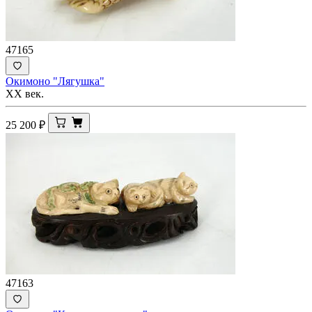
47165
Окимоно "Лягушка"
ХХ век.
25 200
₽
47163