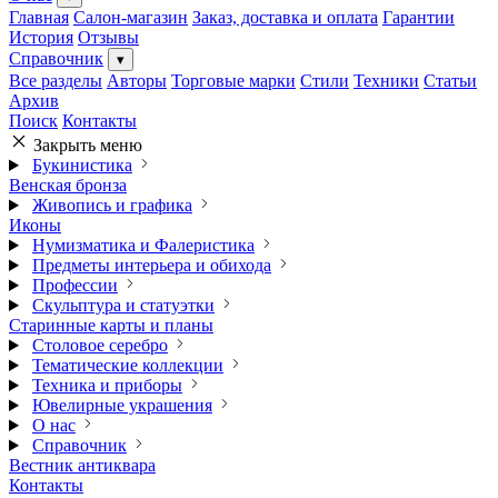
Главная
Салон-магазин
Заказ, доставка и оплата
Гарантии
История
Отзывы
Справочник
▾
Все разделы
Авторы
Торговые марки
Стили
Техники
Статьи
Архив
Поиск
Контакты
Закрыть меню
Букинистика
Венская бронза
Живопись и графика
Иконы
Нумизматика и Фалеристика
Предметы интерьера и обихода
Профессии
Скульптура и статуэтки
Старинные карты и планы
Столовое серебро
Тематические коллекции
Техника и приборы
Ювелирные украшения
О нас
Справочник
Вестник антиквара
Контакты