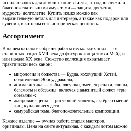
использовались для демонстрации статуса, а заодно служили
благопожелательными амулетами — защита, достаток,
мудрость, долголетие. Купить нэцкэ можно как
выразительную деталь для интерьера, а также как подарок или
сувенир, в котором есть историческая ценность.
Ассортимент
В нашем каталоге собраны работы нескольких эпох — от
старинных нэцкэ XVII века до фигурок конца эпохи Мэйдзи
или начала XX века. Сюжетно коллекция охватывает
практически весь канон:
мифология и божества — Будда, хохочущий Хотэй,
обаятельный Эбису, драконы;
анималистика — жабы, лягушки, змеи, черепахи, слоны,
бегемоты и обезьяны, включая знаменитый сюжет «три
обезьяны»;
жанровые сцены — рисующий мальчик, актёр со сменой
лиц, купающиеся дети;
самурайская тема, благопожелательные композиции.
Каждое изделие — ручная работа старых мастеров,
оригиналы. Цена на сайте актуальная, с каждым лотом можно