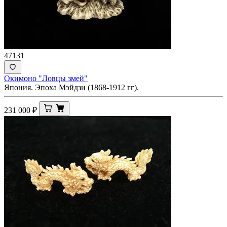
47131
Окимоно "Ловцы змей"
Япония. Эпоха Мэйдзи (1868-1912 гг).
231 000
₽