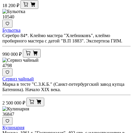
18 200
₽
10540
Бульотка
Серебро 84*. Клеймо мастера "Хлебниковъ", клеймо
пробирного мастера с датой "В.П 1883". Экспертиза ГИМ.
990 000
₽
4798
Сервиз чайный
Марка в тесте "С.З.К.Б." (Санкт-петербургский завод купца
Батенина). Начало XIX века.
2 500 000
₽
36847
Кулинария
Москва. 1961 г. "Госторгиздат". 402 стр. с иллюстрациями в