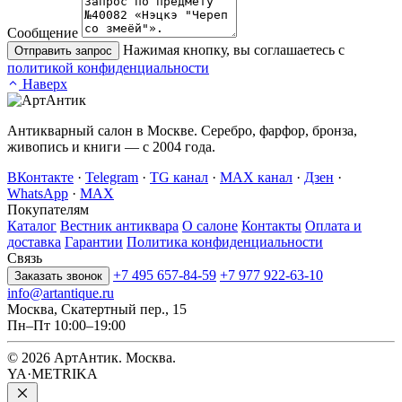
Сообщение
Нажимая кнопку, вы соглашаетесь с
Отправить запрос
политикой конфиденциальности
Наверх
Антикварный салон в Москве. Серебро, фарфор, бронза,
живопись и книги — с 2004 года.
ВКонтакте
·
Telegram
·
TG канал
·
MAX канал
·
Дзен
·
WhatsApp
·
MAX
Покупателям
Каталог
Вестник антиквара
О салоне
Контакты
Оплата и
доставка
Гарантии
Политика конфиденциальности
Связь
+7 495 657-84-59
+7 977 922-63-10
Заказать звонок
info@artantique.ru
Москва, Скатертный пер., 15
Пн–Пт 10:00–19:00
© 2026 АртАнтик. Москва.
YA·METRIKA