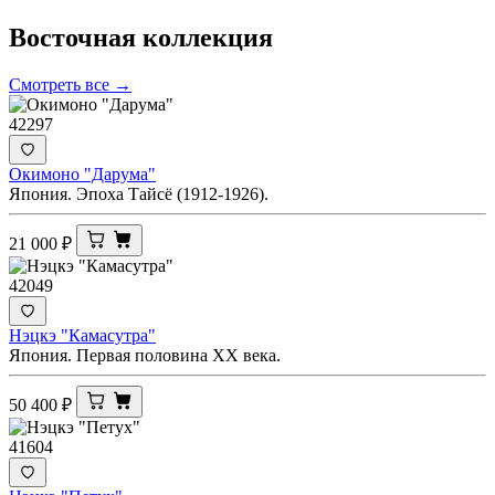
Восточная
коллекция
Смотреть все →
42297
Окимоно "Дарума"
Япония. Эпоха Тайсё (1912-1926).
21 000
₽
42049
Нэцкэ "Камасутра"
Япония. Первая половина ХХ века.
50 400
₽
41604