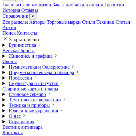
Главная
Салон-магазин
Заказ, доставка и оплата
Гарантии
История
Отзывы
Справочник
▾
Все разделы
Авторы
Торговые марки
Стили
Техники
Статьи
Архив
Поиск
Контакты
Закрыть меню
Букинистика
Венская бронза
Живопись и графика
Иконы
Нумизматика и Фалеристика
Предметы интерьера и обихода
Профессии
Скульптура и статуэтки
Старинные карты и планы
Столовое серебро
Тематические коллекции
Техника и приборы
Ювелирные украшения
О нас
Справочник
Вестник антиквара
Контакты