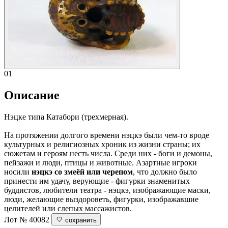
01
Описание
Нэцке типа Катабори (трехмерная).
На протяжении долгого времени нэцкэ были чем-то вроде
культурных и религиозных хроник из жизни страны; их
сюжетам и героям несть числа. Среди них - боги и демоны,
пейзажи и люди, птицы и животные. Азартные игроки
носили
нэцкэ со змеёй или черепом
, что должно было
принести им удачу, верующие - фигурки знаменитых
буддистов, любители театра - нэцкэ, изображающие маски,
люди, желающие выздороветь, фигурки, изображавшие
целителей или слепых массажистов.
Лот № 40082
сохранить