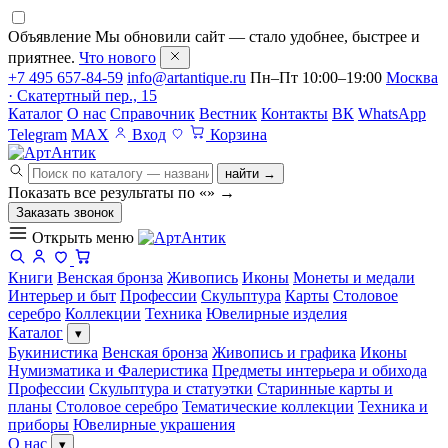
Объявление
Мы обновили сайт — стало удобнее, быстрее и
приятнее.
Что нового
+7 495 657-84-59
info@artantique.ru
Пн–Пт 10:00–19:00
Москва
· Скатертный пер., 15
Каталог
О нас
Справочник
Вестник
Контакты
ВК
WhatsApp
Telegram
MAX
Вход
Корзина
найти →
Показать все результаты по «
»
→
Заказать звонок
Открыть меню
Книги
Венская бронза
Живопись
Иконы
Монеты и медали
Интерьер и быт
Профессии
Скульптура
Карты
Столовое
серебро
Коллекции
Техника
Ювелирные изделия
Каталог
▾
Букинистика
Венская бронза
Живопись и графика
Иконы
Нумизматика и Фалеристика
Предметы интерьера и обихода
Профессии
Скульптура и статуэтки
Старинные карты и
планы
Столовое серебро
Тематические коллекции
Техника и
приборы
Ювелирные украшения
О нас
▾