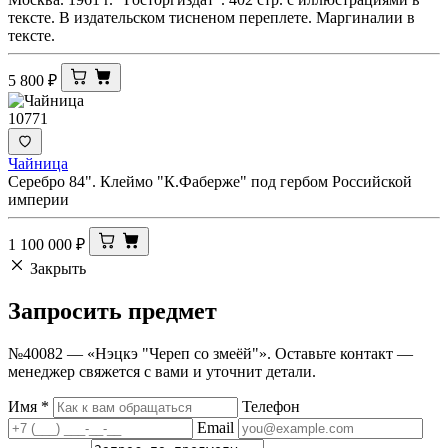
тексте. В издательском тисненом переплете. Маргиналии в
тексте.
5 800
₽
10771
Чайница
Серебро 84". Клеймо "К.Фаберже" под гербом Российской
империи
1 100 000
₽
Закрыть
Запросить
предмет
№40082 — «Нэцкэ "Череп со змеёй"». Оставьте контакт —
менеджер свяжется с вами и уточнит детали.
Имя
*
Телефон
Email