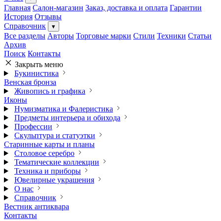
Главная
Салон-магазин
Заказ, доставка и оплата
Гарантии
История
Отзывы
Справочник
▾
Все разделы
Авторы
Торговые марки
Стили
Техники
Статьи
Архив
Поиск
Контакты
Закрыть меню
Букинистика
Венская бронза
Живопись и графика
Иконы
Нумизматика и Фалеристика
Предметы интерьера и обихода
Профессии
Скульптура и статуэтки
Старинные карты и планы
Столовое серебро
Тематические коллекции
Техника и приборы
Ювелирные украшения
О нас
Справочник
Вестник антиквара
Контакты