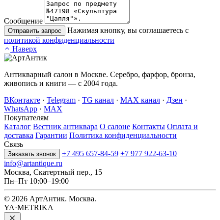
Сообщение
Нажимая кнопку, вы соглашаетесь с
Отправить запрос
политикой конфиденциальности
Наверх
Антикварный салон в Москве. Серебро, фарфор, бронза,
живопись и книги — с 2004 года.
ВКонтакте
·
Telegram
·
TG канал
·
MAX канал
·
Дзен
·
WhatsApp
·
MAX
Покупателям
Каталог
Вестник антиквара
О салоне
Контакты
Оплата и
доставка
Гарантии
Политика конфиденциальности
Связь
+7 495 657-84-59
+7 977 922-63-10
Заказать звонок
info@artantique.ru
Москва, Скатертный пер., 15
Пн–Пт 10:00–19:00
© 2026 АртАнтик. Москва.
YA·METRIKA