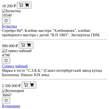
18 200
₽
10540
Бульотка
Серебро 84*. Клеймо мастера "Хлебниковъ", клеймо
пробирного мастера с датой "В.П 1883". Экспертиза ГИМ.
990 000
₽
4798
Сервиз чайный
Марка в тесте "С.З.К.Б." (Санкт-петербургский завод купца
Батенина). Начало XIX века.
2 500 000
₽
36847
Кулинария