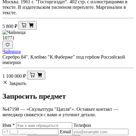
Москва. 1961 г. "Госторгиздат". 402 стр. с иллюстрациями в
тексте. В издательском тисненом переплете. Маргиналии в
тексте.
5 800
₽
10771
Чайница
Серебро 84". Клеймо "К.Фаберже" под гербом Российской
империи
1 100 000
₽
Закрыть
Запросить
предмет
№47198 — «Скульптура "Цапля"». Оставьте контакт —
менеджер свяжется с вами и уточнит детали.
Имя
*
Телефон
Email