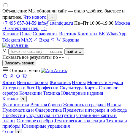
Объявление
Мы обновили сайт — стало удобнее, быстрее и
приятнее.
Что нового
+7 495 657-84-59
info@artantique.ru
Пн–Пт 10:00–19:00
Москва
· Скатертный пер., 15
Каталог
О нас
Справочник
Вестник
Контакты
ВК
WhatsApp
Telegram
MAX
Вход
Корзина
найти →
Показать все результаты по «
»
→
Заказать звонок
Открыть меню
Книги
Венская бронза
Живопись
Иконы
Монеты и медали
Интерьер и быт
Профессии
Скульптура
Карты
Столовое
серебро
Коллекции
Техника
Ювелирные изделия
Каталог
▾
Букинистика
Венская бронза
Живопись и графика
Иконы
Нумизматика и Фалеристика
Предметы интерьера и обихода
Профессии
Скульптура и статуэтки
Старинные карты и
планы
Столовое серебро
Тематические коллекции
Техника и
приборы
Ювелирные украшения
О нас
▾