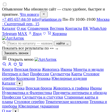
Объявление
Мы обновили сайт — стало удобнее, быстрее и
приятнее.
Что нового
+7 495 657-84-59
info@artantique.ru
Пн–Пт 10:00–19:00
Москва
· Скатертный пер., 15
Каталог
О нас
Справочник
Вестник
Контакты
ВК
WhatsApp
Telegram
MAX
Вход
Корзина
найти →
Показать все результаты по «
»
→
Заказать звонок
Открыть меню
Книги
Венская бронза
Живопись
Иконы
Монеты и медали
Интерьер и быт
Профессии
Скульптура
Карты
Столовое
серебро
Коллекции
Техника
Ювелирные изделия
Каталог
▾
Букинистика
Венская бронза
Живопись и графика
Иконы
Нумизматика и Фалеристика
Предметы интерьера и обихода
Профессии
Скульптура и статуэтки
Старинные карты и
планы
Столовое серебро
Тематические коллекции
Техника и
приборы
Ювелирные украшения
О нас
▾