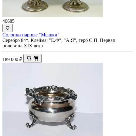
40685
Солонки парные "Мышки"
Серебро 84*. Клейма: "Е.Ф", "А.Я", герб С-П. Первая
половина XIХ века.
189 000
₽