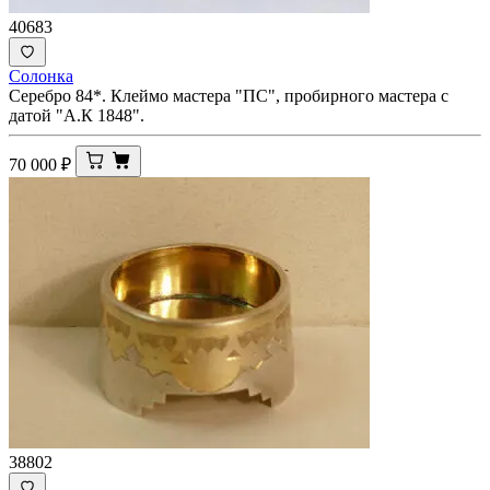
40683
Солонка
Серебро 84*. Клеймо мастера "ПС", пробирного мастера с
датой "А.К 1848".
70 000
₽
38802