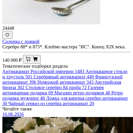
24448
Солонка с ложкой
Серебро 88* и 875*. Клеймо мастера "ИС". Конец XIX века.
140 000
₽
Тематические подборки раздела
Антиквариат Российской империи
1483
Антикварное стекло
и хрусталь
501
Серебряный антиквариат
449
Французский
антиквариат
396
Немецкий антиквариат
343
Австрийская
бронза
302
Столовое серебро 84 проба
72
Галерея
антикварные подарки
69
Магазин ретро подарков
48
Ретро
подарки мужчине
48
Ложка для варенья серебро антиквариат
30
Чайный сервиз из серебра антиквариат
20
Читайте также
16.06.2026