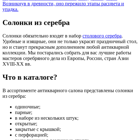
Возникнув в древности, оно пережило этапы расцвета и
упадка.
Солонки из серебра
Солонки обязательно входят в набор
столового серебра
.
Удобные и изящные, они не только украсят праздничный стол,
но и станут прекрасным дополнением любой антикварной
коллекции. Мы постарались собрать для вас лучшие работы
мастеров серебряного дела из Европы, России, стран Азии
XVIII-XX вв.
Что в каталоге?
В ассортименте антикварного салона представлены солонки
из серебра:
одиночные;
парные;
в наборе из нескольких штук;
открытые;
закрытые с крышкой;
с перфорацией;