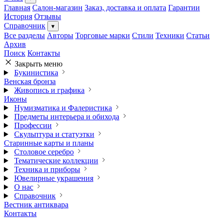
Главная
Салон-магазин
Заказ, доставка и оплата
Гарантии
История
Отзывы
Справочник
▾
Все разделы
Авторы
Торговые марки
Стили
Техники
Статьи
Архив
Поиск
Контакты
Закрыть меню
Букинистика
Венская бронза
Живопись и графика
Иконы
Нумизматика и Фалеристика
Предметы интерьера и обихода
Профессии
Скульптура и статуэтки
Старинные карты и планы
Столовое серебро
Тематические коллекции
Техника и приборы
Ювелирные украшения
О нас
Справочник
Вестник антиквара
Контакты