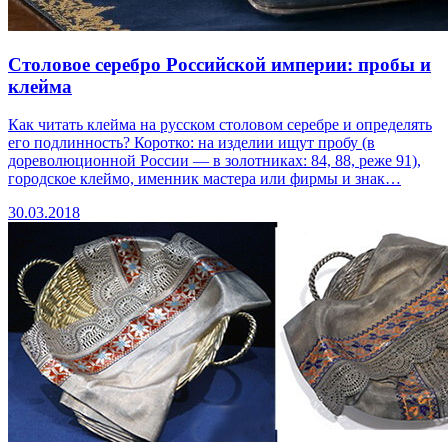
Столовое серебро Российской империи: пробы и
клейма
Как читать клейма на русском столовом серебре и определять
его подлинность? Коротко: на изделии ищут пробу (в
дореволюционной России — в золотниках: 84, 88, реже 91),
городское клеймо, именник мастера или фирмы и знак…
30.03.2018