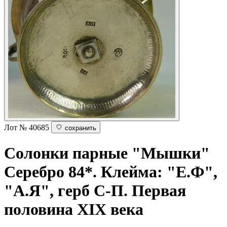
Лот № 40685
сохранить
Солонки парные "Мышки"
Серебро 84*. Клейма: "Е.Ф",
"А.Я", герб С-П. Первая
половина XIХ века