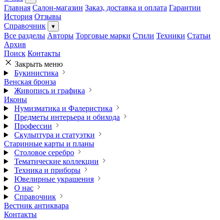
Главная
Салон-магазин
Заказ, доставка и оплата
Гарантии
История
Отзывы
Справочник
▾
Все разделы
Авторы
Торговые марки
Стили
Техники
Статьи
Архив
Поиск
Контакты
Закрыть меню
Букинистика
Венская бронза
Живопись и графика
Иконы
Нумизматика и Фалеристика
Предметы интерьера и обихода
Профессии
Скульптура и статуэтки
Старинные карты и планы
Столовое серебро
Тематические коллекции
Техника и приборы
Ювелирные украшения
О нас
Справочник
Вестник антиквара
Контакты