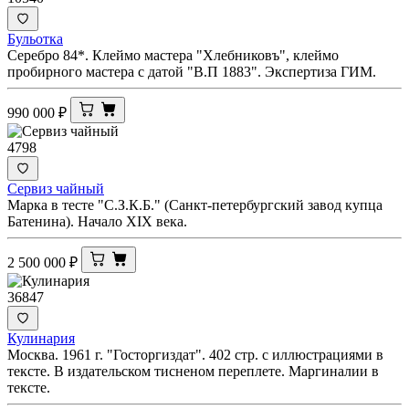
Бульотка
Серебро 84*. Клеймо мастера "Хлебниковъ", клеймо
пробирного мастера с датой "В.П 1883". Экспертиза ГИМ.
990 000
₽
4798
Сервиз чайный
Марка в тесте "С.З.К.Б." (Санкт-петербургский завод купца
Батенина). Начало XIX века.
2 500 000
₽
36847
Кулинария
Москва. 1961 г. "Госторгиздат". 402 стр. с иллюстрациями в
тексте. В издательском тисненом переплете. Маргиналии в
тексте.