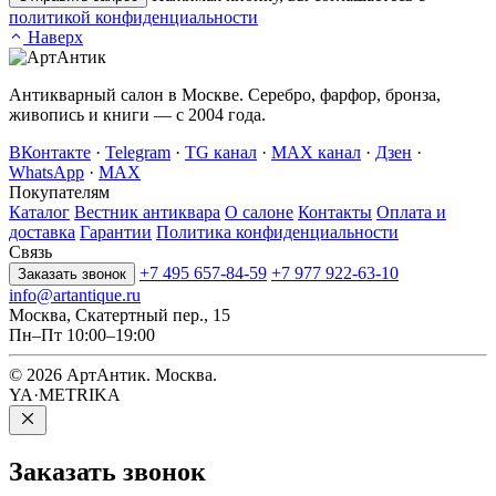
политикой конфиденциальности
Наверх
Антикварный салон в Москве. Серебро, фарфор, бронза,
живопись и книги — с 2004 года.
ВКонтакте
·
Telegram
·
TG канал
·
MAX канал
·
Дзен
·
WhatsApp
·
MAX
Покупателям
Каталог
Вестник антиквара
О салоне
Контакты
Оплата и
доставка
Гарантии
Политика конфиденциальности
Связь
+7 495 657-84-59
+7 977 922-63-10
Заказать звонок
info@artantique.ru
Москва, Скатертный пер., 15
Пн–Пт 10:00–19:00
© 2026 АртАнтик. Москва.
YA·METRIKA
Заказать
звонок