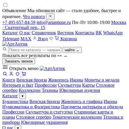
Объявление
Мы обновили сайт — стало удобнее, быстрее и
приятнее.
Что нового
+7 495 657-84-59
info@artantique.ru
Пн–Пт 10:00–19:00
Москва
· Скатертный пер., 15
Каталог
О нас
Справочник
Вестник
Контакты
ВК
WhatsApp
Telegram
MAX
Вход
Корзина
найти →
Показать все результаты по «
»
→
Заказать звонок
Открыть меню
Книги
Венская бронза
Живопись
Иконы
Монеты и медали
Интерьер и быт
Профессии
Скульптура
Карты
Столовое
серебро
Коллекции
Техника
Ювелирные изделия
Каталог
▾
Букинистика
Венская бронза
Живопись и графика
Иконы
Нумизматика и Фалеристика
Предметы интерьера и обихода
Профессии
Скульптура и статуэтки
Старинные карты и
планы
Столовое серебро
Тематические коллекции
Техника и
приборы
Ювелирные украшения
О нас
▾