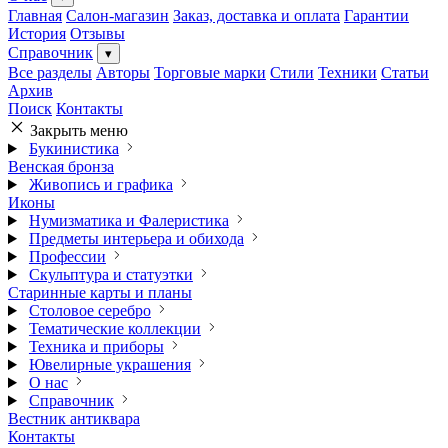
Главная
Салон-магазин
Заказ, доставка и оплата
Гарантии
История
Отзывы
Справочник
▾
Все разделы
Авторы
Торговые марки
Стили
Техники
Статьи
Архив
Поиск
Контакты
Закрыть меню
Букинистика
Венская бронза
Живопись и графика
Иконы
Нумизматика и Фалеристика
Предметы интерьера и обихода
Профессии
Скульптура и статуэтки
Старинные карты и планы
Столовое серебро
Тематические коллекции
Техника и приборы
Ювелирные украшения
О нас
Справочник
Вестник антиквара
Контакты