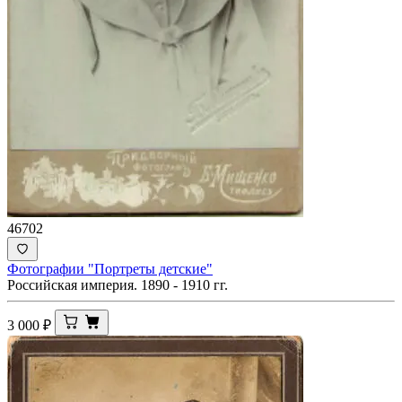
46702
Фотографии "Портреты детские"
Российская империя. 1890 - 1910 гг.
3 000
₽