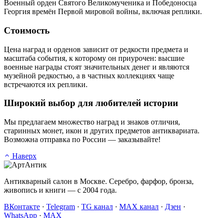
Военный орден Святого Великомученика и Победоносца
Георгия времён Первой мировой войны, включая реплики.
Стоимость
Цена наград и орденов зависит от редкости предмета и
масштаба события, к которому он приурочен: высшие
военные награды стоят значительных денег и являются
музейной редкостью, а в частных коллекциях чаще
встречаются их реплики.
Широкий выбор для любителей истории
Мы предлагаем множество наград и знаков отличия,
старинных монет, икон и других предметов антиквариата.
Возможна отправка по России — заказывайте!
Наверх
Антикварный салон в Москве. Серебро, фарфор, бронза,
живопись и книги — с 2004 года.
ВКонтакте
·
Telegram
·
TG канал
·
MAX канал
·
Дзен
·
WhatsApp
·
MAX