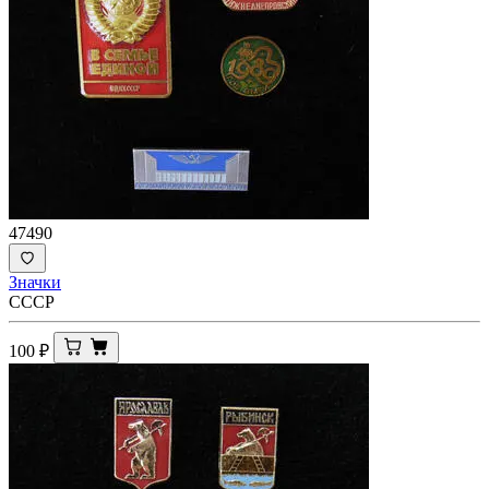
47490
Значки
СССР
100
₽