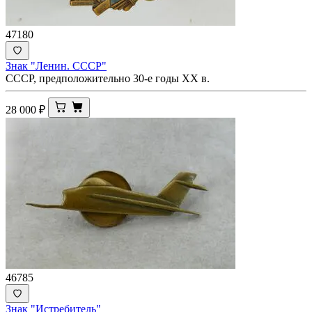
47180
Знак "Ленин. СССР"
СССР, предположительно 30-е годы XX в.
28 000
₽
46785
Знак "Истребитель"