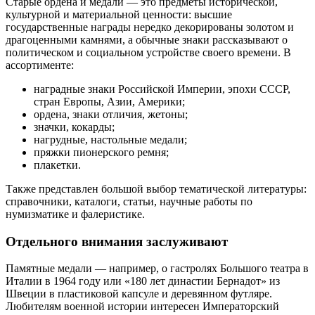
Старые ордена и медали — это предметы исторической,
культурной и материальной ценности: высшие
государственные награды нередко декорированы золотом и
драгоценными камнями, а обычные знаки рассказывают о
политическом и социальном устройстве своего времени. В
ассортименте:
наградные знаки Российской Империи, эпохи СССР,
стран Европы, Азии, Америки;
ордена, знаки отличия, жетоны;
значки, кокарды;
нагрудные, настольные медали;
пряжки пионерского ремня;
плакетки.
Также представлен большой выбор тематической литературы:
справочники, каталоги, статьи, научные работы по
нумизматике и фалеристике.
Отдельного внимания заслуживают
Памятные медали — например, о гастролях Большого театра в
Италии в 1964 году или «180 лет династии Бернадот» из
Швеции в пластиковой капсуле и деревянном футляре.
Любителям военной истории интересен Императорский