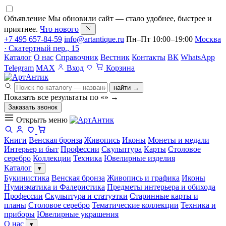
Объявление
Мы обновили сайт — стало удобнее, быстрее и
приятнее.
Что нового
+7 495 657-84-59
info@artantique.ru
Пн–Пт 10:00–19:00
Москва
· Скатертный пер., 15
Каталог
О нас
Справочник
Вестник
Контакты
ВК
WhatsApp
Telegram
MAX
Вход
Корзина
найти →
Показать все результаты по «
»
→
Заказать звонок
Открыть меню
Книги
Венская бронза
Живопись
Иконы
Монеты и медали
Интерьер и быт
Профессии
Скульптура
Карты
Столовое
серебро
Коллекции
Техника
Ювелирные изделия
Каталог
▾
Букинистика
Венская бронза
Живопись и графика
Иконы
Нумизматика и Фалеристика
Предметы интерьера и обихода
Профессии
Скульптура и статуэтки
Старинные карты и
планы
Столовое серебро
Тематические коллекции
Техника и
приборы
Ювелирные украшения
О нас
▾