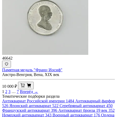
46642
Памятная медаль "Франц Иосиф"
Австро-Венгрия, Вена, ХIX век
10 000
₽
1
2
3
…
7
Вперёд →
Тематические подборки раздела
Антиквариат Российской империи
1484
Антикварный фарфор
526
Японский антиквариат
522
Серебряный антиквариат
450
Французский антиквариат
396
Антиквариат бронза 19 век
352
Немецкий антиквариат
343
Военный антиквариат
176
Ордена