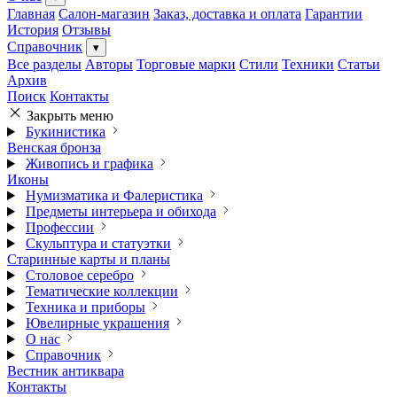
Главная
Салон-магазин
Заказ, доставка и оплата
Гарантии
История
Отзывы
Справочник
▾
Все разделы
Авторы
Торговые марки
Стили
Техники
Статьи
Архив
Поиск
Контакты
Закрыть меню
Букинистика
Венская бронза
Живопись и графика
Иконы
Нумизматика и Фалеристика
Предметы интерьера и обихода
Профессии
Скульптура и статуэтки
Старинные карты и планы
Столовое серебро
Тематические коллекции
Техника и приборы
Ювелирные украшения
О нас
Справочник
Вестник антиквара
Контакты