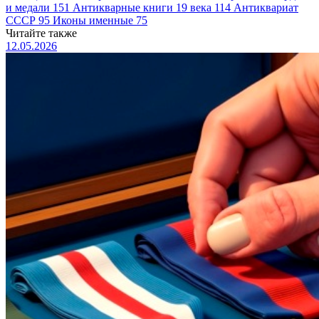
и медали
151
Антикварные книги 19 века
114
Антиквариат
СССР
95
Иконы именные
75
Читайте также
12.05.2026