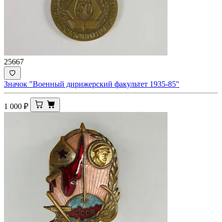
25667
Значок "Военный дирижерский факультет 1935-85"
1 000
₽