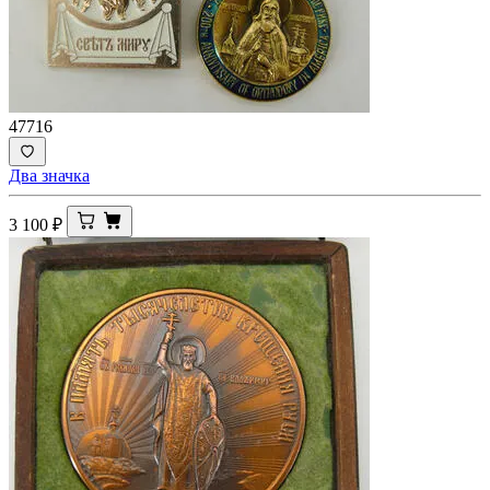
47716
Два значка
3 100
₽