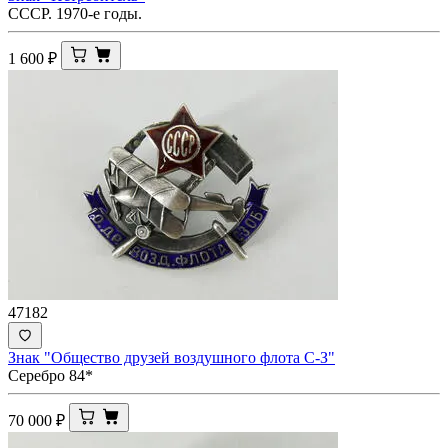
СССР. 1970-е годы.
1 600
₽
47182
Знак "Общество друзей воздушного флота С-З"
Серебро 84*
70 000
₽