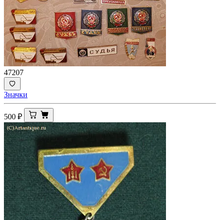
47207
Значки
500
₽