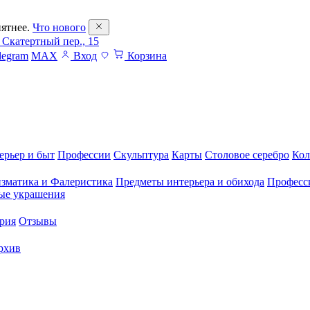
ятнее.
Что нового
 Скатертный пер., 15
legram
MAX
Вход
Корзина
ерьер и быт
Профессии
Скульптура
Карты
Столовое серебро
Кол
зматика и Фалеристика
Предметы интерьера и обихода
Професс
ые украшения
рия
Отзывы
рхив