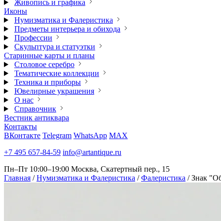
Живопись и графика
Иконы
Нумизматика и Фалеристика
Предметы интерьера и обихода
Профессии
Скульптура и статуэтки
Старинные карты и планы
Столовое серебро
Тематические коллекции
Техника и приборы
Ювелирные украшения
О нас
Справочник
Вестник антиквара
Контакты
ВКонтакте
Telegram
WhatsApp
MAX
+7 495 657-84-59
info@artantique.ru
Пн–Пт 10:00–19:00
Москва, Скатертный пер., 15
Главная
/
Нумизматика и Фалеристика
/
Фалеристика
/
Знак "О