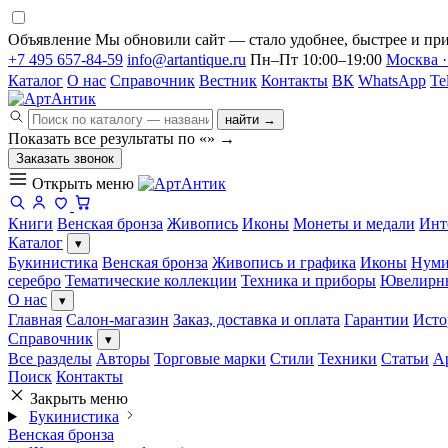
Объявление
Мы обновили сайт — стало удобнее, быстрее и при
+7 495 657-84-59
info@artantique.ru
Пн–Пт 10:00–19:00
Москва ·
Каталог
О нас
Справочник
Вестник
Контакты
ВК
WhatsApp
Te
найти →
Показать все результаты по «
»
→
Заказать звонок
Открыть меню
Книги
Венская бронза
Живопись
Иконы
Монеты и медали
Инт
Каталог
▾
Букинистика
Венская бронза
Живопись и графика
Иконы
Нуми
серебро
Тематические коллекции
Техника и приборы
Ювелирн
О нас
▾
Главная
Салон-магазин
Заказ, доставка и оплата
Гарантии
Исто
Справочник
▾
Все разделы
Авторы
Торговые марки
Стили
Техники
Статьи
А
Поиск
Контакты
Закрыть меню
Букинистика
Венская бронза