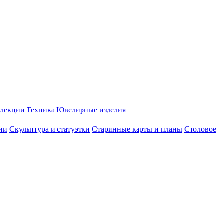
лекции
Техника
Ювелирные изделия
ии
Скульптура и статуэтки
Старинные карты и планы
Столовое