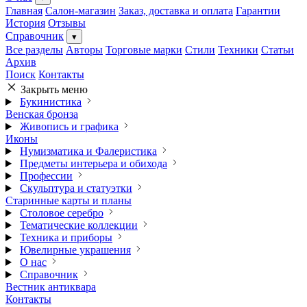
Главная
Салон-магазин
Заказ, доставка и оплата
Гарантии
История
Отзывы
Справочник
▾
Все разделы
Авторы
Торговые марки
Стили
Техники
Статьи
Архив
Поиск
Контакты
Закрыть меню
Букинистика
Венская бронза
Живопись и графика
Иконы
Нумизматика и Фалеристика
Предметы интерьера и обихода
Профессии
Скульптура и статуэтки
Старинные карты и планы
Столовое серебро
Тематические коллекции
Техника и приборы
Ювелирные украшения
О нас
Справочник
Вестник антиквара
Контакты