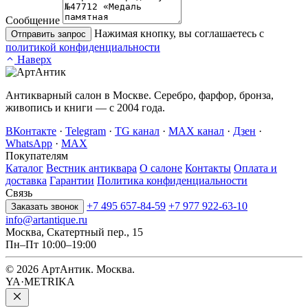
Сообщение
Нажимая кнопку, вы соглашаетесь с
Отправить запрос
политикой конфиденциальности
Наверх
Антикварный салон в Москве. Серебро, фарфор, бронза,
живопись и книги — с 2004 года.
ВКонтакте
·
Telegram
·
TG канал
·
MAX канал
·
Дзен
·
WhatsApp
·
MAX
Покупателям
Каталог
Вестник антиквара
О салоне
Контакты
Оплата и
доставка
Гарантии
Политика конфиденциальности
Связь
+7 495 657-84-59
+7 977 922-63-10
Заказать звонок
info@artantique.ru
Москва, Скатертный пер., 15
Пн–Пт 10:00–19:00
© 2026 АртАнтик. Москва.
YA·METRIKA