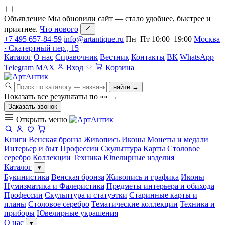
Объявление
Мы обновили сайт — стало удобнее, быстрее и
приятнее.
Что нового
+7 495 657-84-59
info@artantique.ru
Пн–Пт 10:00–19:00
Москва
· Скатертный пер., 15
Каталог
О нас
Справочник
Вестник
Контакты
ВК
WhatsApp
Telegram
MAX
Вход
Корзина
найти →
Показать все результаты по «
»
→
Заказать звонок
Открыть меню
Книги
Венская бронза
Живопись
Иконы
Монеты и медали
Интерьер и быт
Профессии
Скульптура
Карты
Столовое
серебро
Коллекции
Техника
Ювелирные изделия
Каталог
▾
Букинистика
Венская бронза
Живопись и графика
Иконы
Нумизматика и Фалеристика
Предметы интерьера и обихода
Профессии
Скульптура и статуэтки
Старинные карты и
планы
Столовое серебро
Тематические коллекции
Техника и
приборы
Ювелирные украшения
О нас
▾