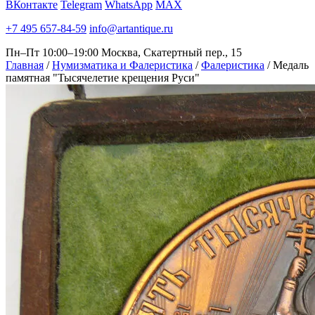
ВКонтакте
Telegram
WhatsApp
MAX
+7 495 657-84-59
info@artantique.ru
Пн–Пт 10:00–19:00
Москва, Скатертный пер., 15
Главная
/
Нумизматика и Фалеристика
/
Фалеристика
/
Медаль
памятная "Тысячелетие крещения Руси"