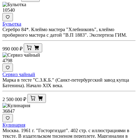
10540
Бульотка
Серебро 84*. Клеймо мастера "Хлебниковъ", клеймо
пробирного мастера с датой "В.П 1883". Экспертиза ГИМ.
990 000
₽
4798
Сервиз чайный
Марка в тесте "С.З.К.Б." (Санкт-петербургский завод купца
Батенина). Начало XIX века.
2 500 000
₽
36847
Кулинария
Москва. 1961 г. "Госторгиздат". 402 стр. с иллюстрациями в
тексте. В издательском тисненом переплете. Маргиналии в