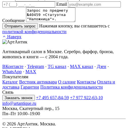
Email
Сообщение
Нажимая кнопку, вы соглашаетесь с
Отправить запрос
политикой конфиденциальности
Наверх
Антикварный салон в Москве. Серебро, фарфор, бронза,
живопись и книги — с 2004 года.
ВКонтакте
·
Telegram
·
TG канал
·
MAX канал
·
Дзен
·
WhatsApp
·
MAX
Покупателям
Каталог
Вестник антиквара
О салоне
Контакты
Оплата и
доставка
Гарантии
Политика конфиденциальности
Связь
+7 495 657-84-59
+7 977 922-63-10
Заказать звонок
info@artantique.ru
Москва, Скатертный пер., 15
Пн–Пт 10:00–19:00
© 2026 АртАнтик. Москва.