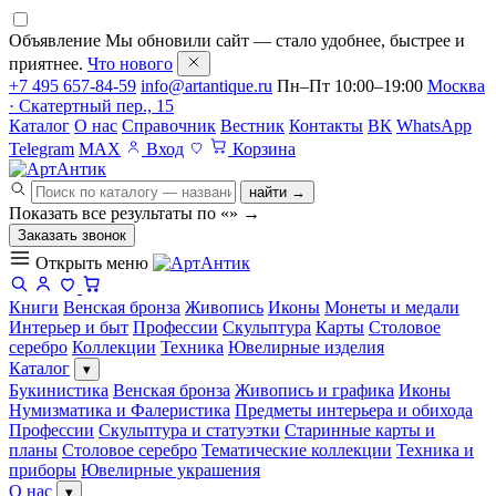
Объявление
Мы обновили сайт — стало удобнее, быстрее и
приятнее.
Что нового
+7 495 657-84-59
info@artantique.ru
Пн–Пт 10:00–19:00
Москва
· Скатертный пер., 15
Каталог
О нас
Справочник
Вестник
Контакты
ВК
WhatsApp
Telegram
MAX
Вход
Корзина
найти →
Показать все результаты по «
»
→
Заказать звонок
Открыть меню
Книги
Венская бронза
Живопись
Иконы
Монеты и медали
Интерьер и быт
Профессии
Скульптура
Карты
Столовое
серебро
Коллекции
Техника
Ювелирные изделия
Каталог
▾
Букинистика
Венская бронза
Живопись и графика
Иконы
Нумизматика и Фалеристика
Предметы интерьера и обихода
Профессии
Скульптура и статуэтки
Старинные карты и
планы
Столовое серебро
Тематические коллекции
Техника и
приборы
Ювелирные украшения
О нас
▾