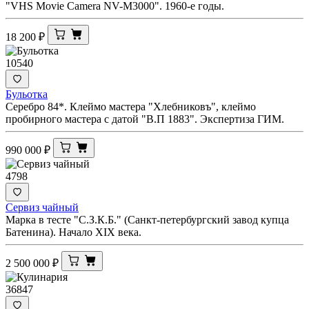
"VHS Movie Camera NV-M3000". 1960-е годы.
18 200
₽
10540
Бульотка
Серебро 84*. Клеймо мастера "Хлебниковъ", клеймо
пробирного мастера с датой "В.П 1883". Экспертиза ГИМ.
990 000
₽
4798
Сервиз чайный
Марка в тесте "С.З.К.Б." (Санкт-петербургский завод купца
Батенина). Начало XIX века.
2 500 000
₽
36847