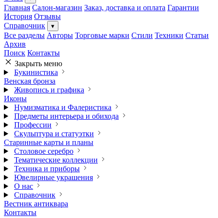
Главная
Салон-магазин
Заказ, доставка и оплата
Гарантии
История
Отзывы
Справочник
▾
Все разделы
Авторы
Торговые марки
Стили
Техники
Статьи
Архив
Поиск
Контакты
Закрыть меню
Букинистика
Венская бронза
Живопись и графика
Иконы
Нумизматика и Фалеристика
Предметы интерьера и обихода
Профессии
Скульптура и статуэтки
Старинные карты и планы
Столовое серебро
Тематические коллекции
Техника и приборы
Ювелирные украшения
О нас
Справочник
Вестник антиквара
Контакты