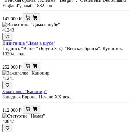
"Венская бронза". Клеймa: "Bergm.", "Oesterreich Deutschland
England", ромб. 1882 год
147 000
₽
41243
Визитница "Дама в шубе"
Подпись “Barner” (Бруно Зак). "Венская бронза". Кунштюк.
1920-е годы.
252 000
₽
41241
Зажигалка "Канонир"
Западная Европа. Начало ХХ века.
112 000
₽
40847