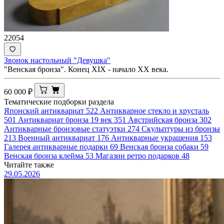
22054
Звонок настольный "Девушка"
"Венская бронза". Конец XIX - начало ХХ века.
60 000
₽
Тематические подборки раздела
Японский антиквариат
522
Антикварное стекло и хрусталь
501
Антиквариат бронза 19 век
351
Австрийская бронза
302
Антикварные бронзовые статуэтки
274
Скульптуры из бронзы
213
Военный антиквариат
176
Антикварные украшения
153
Галерея антикварные подарки
69
Венская бронза собаки
59
Венская бронза клейма
53
Магазин ретро подарков
48
Читайте также
29.05.2026