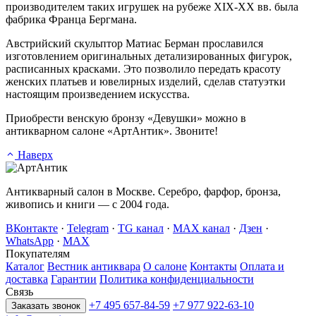
производителем таких игрушек на рубеже XIX-XX вв. была
фабрика Франца Бергмана.
Австрийский скульптор Матиас Берман прославился
изготовлением оригинальных детализированных фигурок,
расписанных красками. Это позволило передать красоту
женских платьев и ювелирных изделий, сделав статуэтки
настоящим произведением искусства.
Приобрести венскую бронзу «Девушки» можно в
антикварном салоне «АртАнтик». Звоните!
Наверх
Антикварный салон в Москве. Серебро, фарфор, бронза,
живопись и книги — с 2004 года.
ВКонтакте
·
Telegram
·
TG канал
·
MAX канал
·
Дзен
·
WhatsApp
·
MAX
Покупателям
Каталог
Вестник антиквара
О салоне
Контакты
Оплата и
доставка
Гарантии
Политика конфиденциальности
Связь
+7 495 657-84-59
+7 977 922-63-10
Заказать звонок