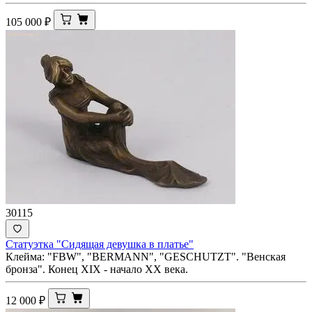
105 000
₽
30115
Статуэтка "Сидящая девушка в платье"
Клейма: "FBW", "BERMANN", "GESСHUTZT". "Венская
бронза". Конец XIX - начало XX века.
12 000
₽