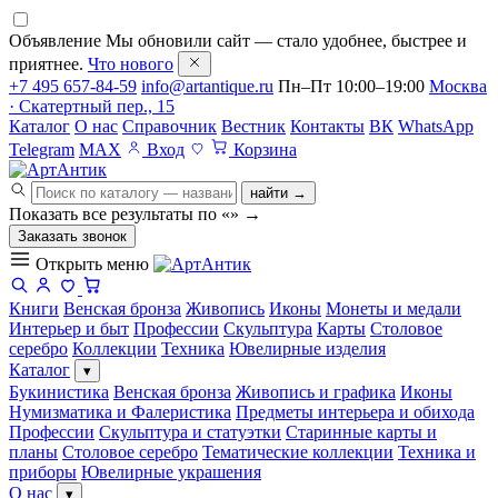
Объявление
Мы обновили сайт — стало удобнее, быстрее и
приятнее.
Что нового
+7 495 657-84-59
info@artantique.ru
Пн–Пт 10:00–19:00
Москва
· Скатертный пер., 15
Каталог
О нас
Справочник
Вестник
Контакты
ВК
WhatsApp
Telegram
MAX
Вход
Корзина
найти →
Показать все результаты по «
»
→
Заказать звонок
Открыть меню
Книги
Венская бронза
Живопись
Иконы
Монеты и медали
Интерьер и быт
Профессии
Скульптура
Карты
Столовое
серебро
Коллекции
Техника
Ювелирные изделия
Каталог
▾
Букинистика
Венская бронза
Живопись и графика
Иконы
Нумизматика и Фалеристика
Предметы интерьера и обихода
Профессии
Скульптура и статуэтки
Старинные карты и
планы
Столовое серебро
Тематические коллекции
Техника и
приборы
Ювелирные украшения
О нас
▾