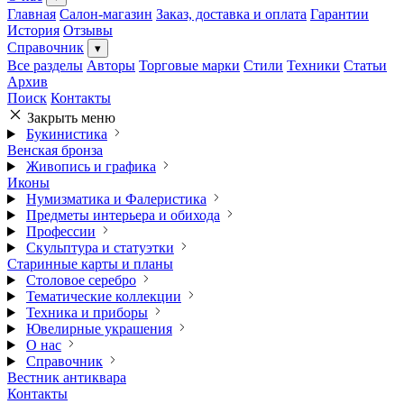
Главная
Салон-магазин
Заказ, доставка и оплата
Гарантии
История
Отзывы
Справочник
▾
Все разделы
Авторы
Торговые марки
Стили
Техники
Статьи
Архив
Поиск
Контакты
Закрыть меню
Букинистика
Венская бронза
Живопись и графика
Иконы
Нумизматика и Фалеристика
Предметы интерьера и обихода
Профессии
Скульптура и статуэтки
Старинные карты и планы
Столовое серебро
Тематические коллекции
Техника и приборы
Ювелирные украшения
О нас
Справочник
Вестник антиквара
Контакты