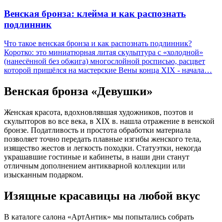
Венская бронза: клейма и как распознать
подлинник
Что такое венская бронза и как распознать подлинник?
Коротко: это миниатюрная литая скульптура с «холодной»
(нанесённой без обжига) многослойной росписью, расцвет
которой пришёлся на мастерские Вены конца XIX - начала…
Венская бронза «Девушки»
Женская красота, вдохновлявшая художников, поэтов и
скульпторов во все века, в XIX в. нашла отражение в венской
бронзе. Податливость и простота обработки материала
позволяет точно передать плавные изгибы женского тела,
изящество жестов и легкость походки. Статуэтки, некогда
украшавшие гостиные и кабинеты, в наши дни станут
отличным дополнением антикварной коллекции или
изысканным подарком.
Изящные красавицы на любой вкус
В каталоге салона «АртАнтик» мы попытались собрать