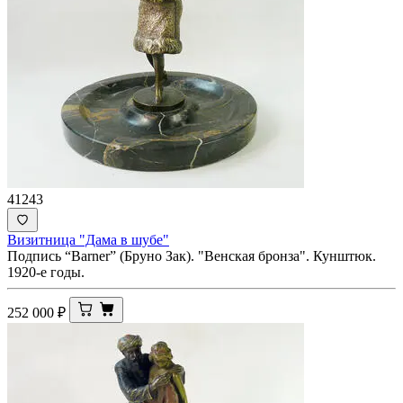
41243
Визитница "Дама в шубе"
Подпись “Barner” (Бруно Зак). "Венская бронза". Кунштюк.
1920-е годы.
252 000
₽