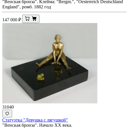
"Венская бронза". Клеймa: "Bergm.", "Oesterreich Deutschland
England", ромб. 1882 год
147 000
₽
31040
Статуэтка "Девушка с лягушкой"
"Венская бронза". Начало XX века.