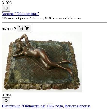
31993
Звонок "Обнаженная"
"Венская бронза". Конец XIX - начало ХХ века.
86 800
₽
31881
Визитница "Обнаженная" 1882 года, Венская бронза