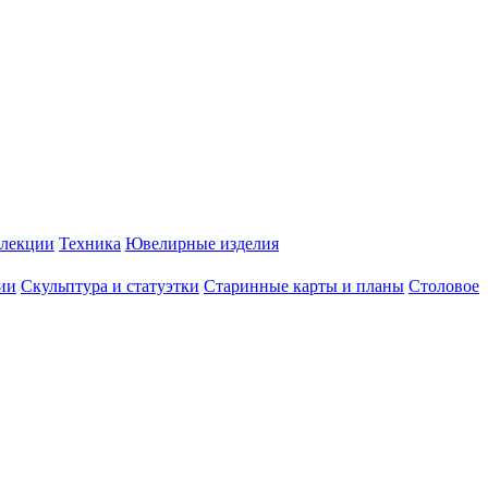
лекции
Техника
Ювелирные изделия
ии
Скульптура и статуэтки
Старинные карты и планы
Столовое