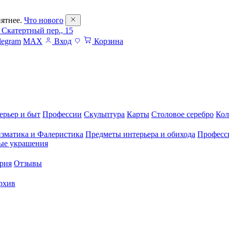
ятнее.
Что нового
 Скатертный пер., 15
legram
MAX
Вход
Корзина
ерьер и быт
Профессии
Скульптура
Карты
Столовое серебро
Кол
зматика и Фалеристика
Предметы интерьера и обихода
Професс
ые украшения
рия
Отзывы
рхив