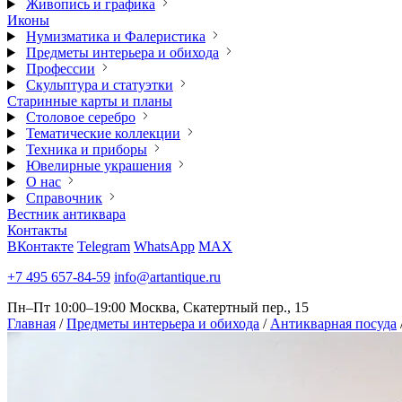
Живопись и графика
Иконы
Нумизматика и Фалеристика
Предметы интерьера и обихода
Профессии
Скульптура и статуэтки
Старинные карты и планы
Столовое серебро
Тематические коллекции
Техника и приборы
Ювелирные украшения
О нас
Справочник
Вестник антиквара
Контакты
ВКонтакте
Telegram
WhatsApp
MAX
+7 495 657-84-59
info@artantique.ru
Пн–Пт 10:00–19:00
Москва, Скатертный пер., 15
Главная
/
Предметы интерьера и обихода
/
Антикварная посуда