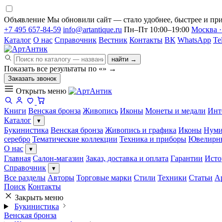
Объявление
Мы обновили сайт — стало удобнее, быстрее и при
+7 495 657-84-59
info@artantique.ru
Пн–Пт 10:00–19:00
Москва ·
Каталог
О нас
Справочник
Вестник
Контакты
ВК
WhatsApp
Te
найти →
Показать все результаты по «
»
→
Заказать звонок
Открыть меню
Книги
Венская бронза
Живопись
Иконы
Монеты и медали
Инт
Каталог
▾
Букинистика
Венская бронза
Живопись и графика
Иконы
Нуми
серебро
Тематические коллекции
Техника и приборы
Ювелирн
О нас
▾
Главная
Салон-магазин
Заказ, доставка и оплата
Гарантии
Исто
Справочник
▾
Все разделы
Авторы
Торговые марки
Стили
Техники
Статьи
А
Поиск
Контакты
Закрыть меню
Букинистика
Венская бронза