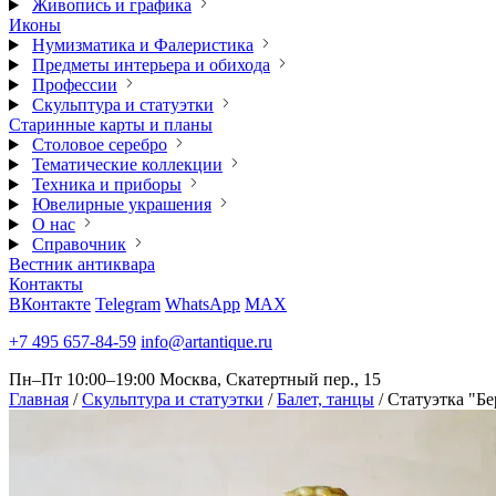
Живопись и графика
Иконы
Нумизматика и Фалеристика
Предметы интерьера и обихода
Профессии
Скульптура и статуэтки
Старинные карты и планы
Столовое серебро
Тематические коллекции
Техника и приборы
Ювелирные украшения
О нас
Справочник
Вестник антиквара
Контакты
ВКонтакте
Telegram
WhatsApp
MAX
+7 495 657-84-59
info@artantique.ru
Пн–Пт 10:00–19:00
Москва, Скатертный пер., 15
Главная
/
Скульптура и статуэтки
/
Балет, танцы
/
Статуэтка "Бе