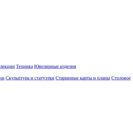
лекции
Техника
Ювелирные изделия
ии
Скульптура и статуэтки
Старинные карты и планы
Столовое