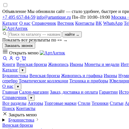
Объявление
Мы обновили сайт — стало удобнее, быстрее и при
+7 495 657-84-59
info@artantique.ru
Пн–Пт 10:00–19:00
Москва ·
Каталог
О нас
Справочник
Вестник
Контакты
ВК
WhatsApp
Te
найти →
Показать все результаты по «
»
→
Заказать звонок
Открыть меню
Книги
Венская бронза
Живопись
Иконы
Монеты и медали
Инт
Каталог
▾
Букинистика
Венская бронза
Живопись и графика
Иконы
Нуми
серебро
Тематические коллекции
Техника и приборы
Ювелирн
О нас
▾
Главная
Салон-магазин
Заказ, доставка и оплата
Гарантии
Исто
Справочник
▾
Все разделы
Авторы
Торговые марки
Стили
Техники
Статьи
А
Поиск
Контакты
Закрыть меню
Букинистика
Венская бронза