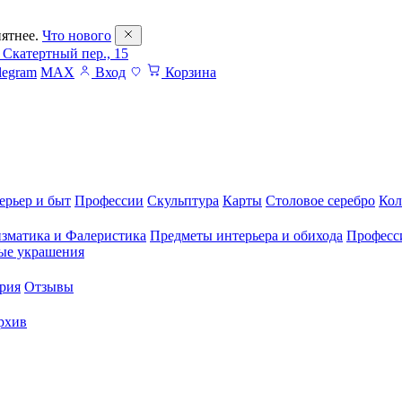
ятнее.
Что нового
 Скатертный пер., 15
legram
MAX
Вход
Корзина
ерьер и быт
Профессии
Скульптура
Карты
Столовое серебро
Кол
зматика и Фалеристика
Предметы интерьера и обихода
Професс
ые украшения
рия
Отзывы
рхив