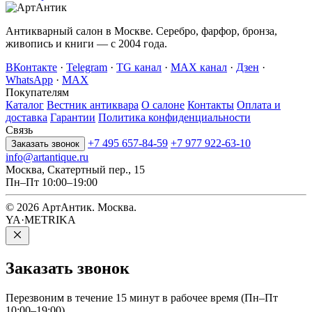
Антикварный салон в Москве. Серебро, фарфор, бронза,
живопись и книги — с 2004 года.
ВКонтакте
·
Telegram
·
TG канал
·
MAX канал
·
Дзен
·
WhatsApp
·
MAX
Покупателям
Каталог
Вестник антиквара
О салоне
Контакты
Оплата и
доставка
Гарантии
Политика конфиденциальности
Связь
+7 495 657-84-59
+7 977 922-63-10
Заказать звонок
info@artantique.ru
Москва, Скатертный пер., 15
Пн–Пт 10:00–19:00
© 2026 АртАнтик. Москва.
YA·METRIKA
Заказать
звонок
Перезвоним в течение 15 минут в рабочее время (Пн–Пт
10:00–19:00).