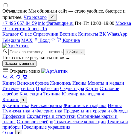
Объявление
Мы обновили сайт — стало удобнее, быстрее и
приятнее.
Что нового
+7 495 657-84-59
info@artantique.ru
Пн–Пт 10:00–19:00
Москва
· Скатертный пер., 15
Каталог
О нас
Справочник
Вестник
Контакты
ВК
WhatsApp
Telegram
MAX
Вход
Корзина
найти →
Показать все результаты по «
»
→
Заказать звонок
Открыть меню
Книги
Венская бронза
Живопись
Иконы
Монеты и медали
Интерьер и быт
Профессии
Скульптура
Карты
Столовое
серебро
Коллекции
Техника
Ювелирные изделия
Каталог
▾
Букинистика
Венская бронза
Живопись и графика
Иконы
Нумизматика и Фалеристика
Предметы интерьера и обихода
Профессии
Скульптура и статуэтки
Старинные карты и
планы
Столовое серебро
Тематические коллекции
Техника и
приборы
Ювелирные украшения
О нас
▾