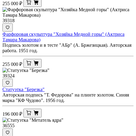
255 000
₽
39318
Фарфоровая скульптура "Хозяйка Медной горы" (Актриса
Тамара Макарова)
Подпись золотом и в тесте "АБр" (А. Бржезицкая). Авторская
работа. 1951 год.
255 000
₽
39324
Статуэтка "Березка"
Авторская подпись "Т. Федорова" на плинте золотом. Синяя
марка "КФ Чудово". 1956 год.
196 000
₽
36555