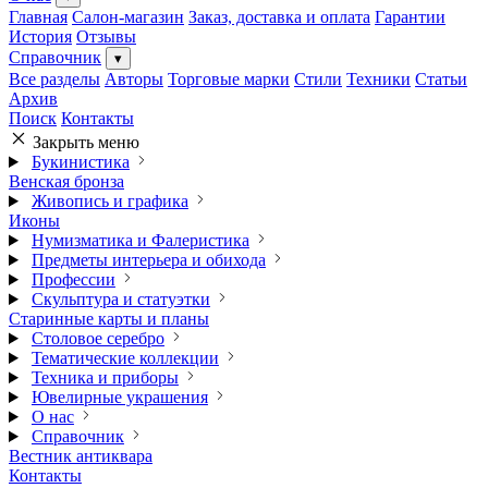
Главная
Салон-магазин
Заказ, доставка и оплата
Гарантии
История
Отзывы
Справочник
▾
Все разделы
Авторы
Торговые марки
Стили
Техники
Статьи
Архив
Поиск
Контакты
Закрыть меню
Букинистика
Венская бронза
Живопись и графика
Иконы
Нумизматика и Фалеристика
Предметы интерьера и обихода
Профессии
Скульптура и статуэтки
Старинные карты и планы
Столовое серебро
Тематические коллекции
Техника и приборы
Ювелирные украшения
О нас
Справочник
Вестник антиквара
Контакты