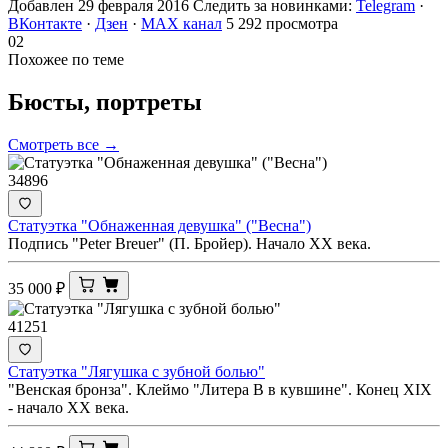
Добавлен 29 февраля 2016
Следить за новинками:
Telegram
·
ВКонтакте
·
Дзен
·
MAX канал
5 292 просмотра
02
Похожее по теме
Бюсты,
портреты
Смотреть все →
34896
Статуэтка "Обнаженная девушка" ("Весна")
Подпись "Peter Breuer" (П. Бройер). Начало ХХ века.
35 000
₽
41251
Статуэтка "Лягушка с зубной болью"
"Венская бронза". Клеймо "Литера В в кувшине". Конец XIX
- начало ХХ века.