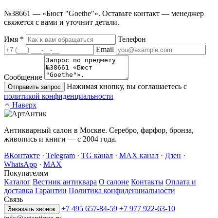
№38661 — «Бюст "Goethe"». Оставьте контакт — менеджер
свяжется с вами и уточнит детали.
Имя
*
Телефон
Email
Сообщение
Нажимая кнопку, вы соглашаетесь с
Отправить запрос
политикой конфиденциальности
Наверх
Антикварный салон в Москве. Серебро, фарфор, бронза,
живопись и книги — с 2004 года.
ВКонтакте
·
Telegram
·
TG канал
·
MAX канал
·
Дзен
·
WhatsApp
·
MAX
Покупателям
Каталог
Вестник антиквара
О салоне
Контакты
Оплата и
доставка
Гарантии
Политика конфиденциальности
Связь
+7 495 657-84-59
+7 977 922-63-10
Заказать звонок