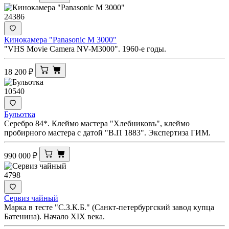
24386
Кинокамера "Panasonic M 3000"
"VHS Movie Camera NV-M3000". 1960-е годы.
18 200
₽
10540
Бульотка
Серебро 84*. Клеймо мастера "Хлебниковъ", клеймо
пробирного мастера с датой "В.П 1883". Экспертиза ГИМ.
990 000
₽
4798
Сервиз чайный
Марка в тесте "С.З.К.Б." (Санкт-петербургский завод купца
Батенина). Начало XIX века.