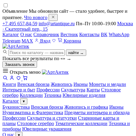
Объявление
Мы обновили сайт — стало удобнее, быстрее и
приятнее.
Что нового
+7 495 657-84-59
info@artantique.ru
Пн–Пт 10:00–19:00
Москва
· Скатертный пер., 15
Каталог
О нас
Справочник
Вестник
Контакты
ВК
WhatsApp
Telegram
MAX
Вход
Корзина
найти →
Показать все результаты по «
»
→
Заказать звонок
Открыть меню
Книги
Венская бронза
Живопись
Иконы
Монеты и медали
Интерьер и быт
Профессии
Скульптура
Карты
Столовое
серебро
Коллекции
Техника
Ювелирные изделия
Каталог
▾
Букинистика
Венская бронза
Живопись и графика
Иконы
Нумизматика и Фалеристика
Предметы интерьера и обихода
Профессии
Скульптура и статуэтки
Старинные карты и
планы
Столовое серебро
Тематические коллекции
Техника и
приборы
Ювелирные украшения
О нас
▾