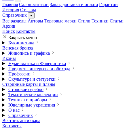
Главная
Салон-магазин
Заказ, доставка и оплата
Гарантии
История
Отзывы
Справочник
▾
Все разделы
Авторы
Торговые марки
Стили
Техники
Статьи
Архив
Поиск
Контакты
Закрыть меню
Букинистика
Венская бронза
Живопись и графика
Иконы
Нумизматика и Фалеристика
Предметы интерьера и обихода
Профессии
Скульптура и статуэтки
Старинные карты и планы
Столовое серебро
Тематические коллекции
Техника и приборы
Ювелирные украшения
О нас
Справочник
Вестник антиквара
Контакты