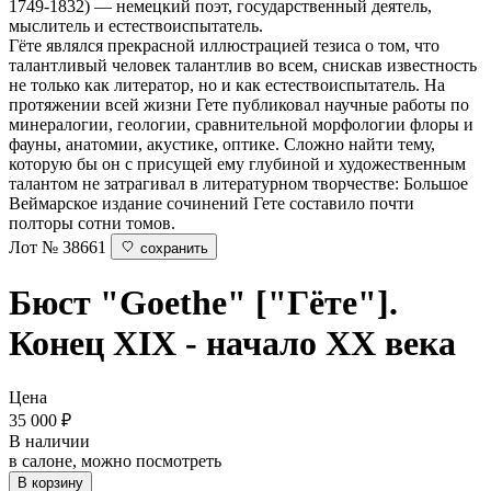
1749-1832) — немецкий поэт, государственный деятель,
мыслитель и естествоиспытатель.
Гёте являлся прекрасной иллюстрацией тезиса о том, что
талантливый человек талантлив во всем, снискав известность
не только как литератор, но и как естествоиспытатель. На
протяжении всей жизни Гете публиковал научные работы по
минералогии, геологии, сравнительной морфологии флоры и
фауны, анатомии, акустике, оптике. Сложно найти тему,
которую бы он с присущей ему глубиной и художественным
талантом не затрагивал в литературном творчестве: Большое
Веймарское издание сочинений Гете составило почти
полторы сотни томов.
Лот № 38661
сохранить
Бюст "Goethe"
["Гёте"].
Конец XIX - начало ХХ века
Цена
35 000
₽
В наличии
в салоне, можно посмотреть
В корзину