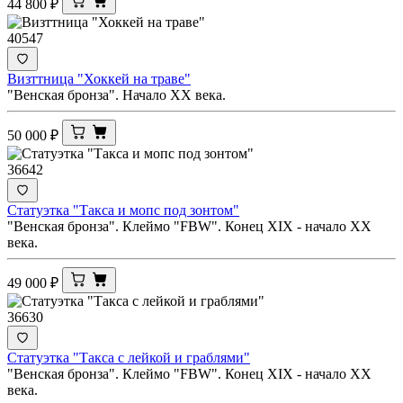
44 800
₽
40547
Визттница "Хоккей на траве"
"Венская бронза". Начало ХХ века.
50 000
₽
36642
Статуэтка "Такса и мопс под зонтом"
"Венская бронза". Клеймо "FBW". Конец XIX - начало ХХ
века.
49 000
₽
36630
Статуэтка "Такса с лейкой и граблями"
"Венская бронза". Клеймо "FBW". Конец XIX - начало ХХ
века.