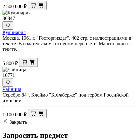
2 500 000
₽
36847
Кулинария
Москва. 1961 г. "Госторгиздат". 402 стр. с иллюстрациями в
тексте. В издательском тисненом переплете. Маргиналии в
тексте.
5 800
₽
10771
Чайница
Серебро 84". Клеймо "К.Фаберже" под гербом Российской
империи
1 100 000
₽
Закрыть
Запросить
предмет