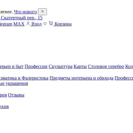
ятнее.
Что нового
 Скатертный пер., 15
legram
MAX
Вход
Корзина
ерьер и быт
Профессии
Скульптура
Карты
Столовое серебро
Кол
зматика и Фалеристика
Предметы интерьера и обихода
Професс
ые украшения
рия
Отзывы
рхив