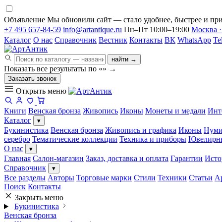
Объявление
Мы обновили сайт — стало удобнее, быстрее и при
+7 495 657-84-59
info@artantique.ru
Пн–Пт 10:00–19:00
Москва ·
Каталог
О нас
Справочник
Вестник
Контакты
ВК
WhatsApp
Te
найти →
Показать все результаты по «
»
→
Заказать звонок
Открыть меню
Книги
Венская бронза
Живопись
Иконы
Монеты и медали
Инт
Каталог
▾
Букинистика
Венская бронза
Живопись и графика
Иконы
Нуми
серебро
Тематические коллекции
Техника и приборы
Ювелирн
О нас
▾
Главная
Салон-магазин
Заказ, доставка и оплата
Гарантии
Исто
Справочник
▾
Все разделы
Авторы
Торговые марки
Стили
Техники
Статьи
А
Поиск
Контакты
Закрыть меню
Букинистика
Венская бронза