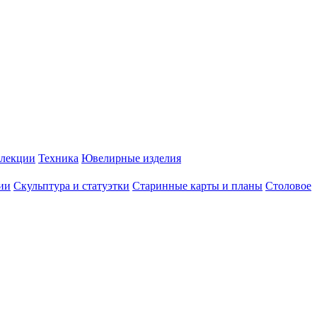
лекции
Техника
Ювелирные изделия
ии
Скульптура и статуэтки
Старинные карты и планы
Столовое