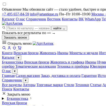
Объявление
Мы обновили сайт — стало удобнее, быстрее и при
+7 495 657-84-59
info@artantique.ru
Пн–Пт 10:00–19:00
Москва ·
Каталог
О нас
Справочник
Вестник
Контакты
ВК
WhatsApp
Te
найти →
Показать все результаты по «
»
→
Заказать звонок
Открыть меню
Книги
Венская бронза
Живопись
Иконы
Монеты и медали
Инт
Каталог
▾
Букинистика
Венская бронза
Живопись и графика
Иконы
Нуми
серебро
Тематические коллекции
Техника и приборы
Ювелирн
О нас
▾
Главная
Салон-магазин
Заказ, доставка и оплата
Гарантии
Исто
Справочник
▾
Все разделы
Авторы
Торговые марки
Стили
Техники
Статьи
А
Поиск
Контакты
Закрыть меню
Букинистика
Венская бронза