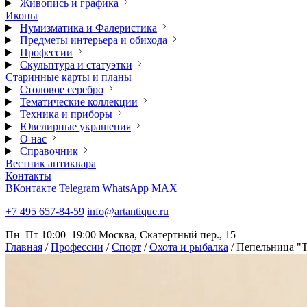
Живопись и графика
Иконы
Нумизматика и Фалеристика
Предметы интерьера и обихода
Профессии
Скульптура и статуэтки
Старинные карты и планы
Столовое серебро
Тематические коллекции
Техника и приборы
Ювелирные украшения
О нас
Справочник
Вестник антиквара
Контакты
ВКонтакте
Telegram
WhatsApp
MAX
+7 495 657-84-59
info@artantique.ru
Пн–Пт 10:00–19:00
Москва, Скатертный пер., 15
Главная
/
Профессии
/
Спорт
/
Охота и рыбалка
/
Пепельница "Т