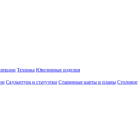
лекции
Техника
Ювелирные изделия
ии
Скульптура и статуэтки
Старинные карты и планы
Столовое