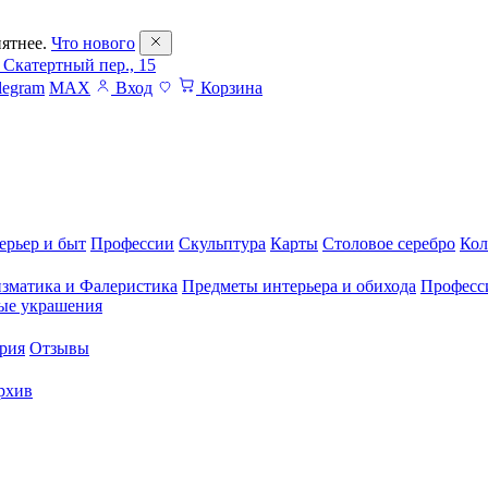
ятнее.
Что нового
 Скатертный пер., 15
legram
MAX
Вход
Корзина
ерьер и быт
Профессии
Скульптура
Карты
Столовое серебро
Кол
зматика и Фалеристика
Предметы интерьера и обихода
Професс
ые украшения
рия
Отзывы
рхив