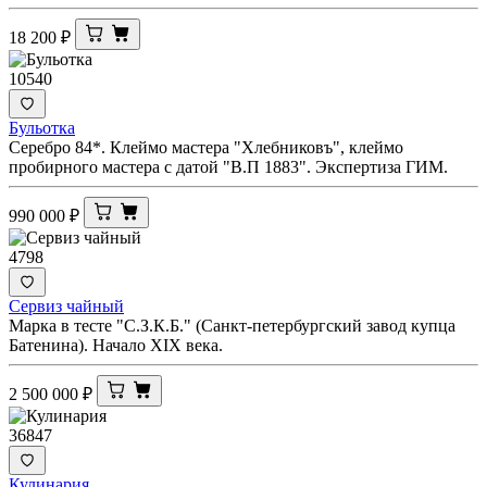
18 200
₽
10540
Бульотка
Серебро 84*. Клеймо мастера "Хлебниковъ", клеймо
пробирного мастера с датой "В.П 1883". Экспертиза ГИМ.
990 000
₽
4798
Сервиз чайный
Марка в тесте "С.З.К.Б." (Санкт-петербургский завод купца
Батенина). Начало XIX века.
2 500 000
₽
36847
Кулинария