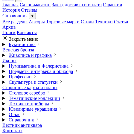
Главная
Салон-магазин
Заказ, доставка и оплата
Гарантии
История
Отзывы
Справочник
▾
Все разделы
Авторы
Торговые марки
Стили
Техники
Статьи
Архив
Поиск
Контакты
Закрыть меню
Букинистика
Венская бронза
Живопись и графика
Иконы
Нумизматика и Фалеристика
Предметы интерьера и обихода
Профессии
Скульптура и статуэтки
Старинные карты и планы
Столовое серебро
Тематические коллекции
Техника и приборы
Ювелирные украшения
О нас
Справочник
Вестник антиквара
Контакты