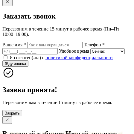
Заказать
звонок
Перезвоним в течение 15 минут в рабочее время (Пн–Пт
10:00–19:00).
Ваше имя
*
Телефон
*
Удобное время
Я согласен(-на) с
политикой конфиденциальности
Жду звонка
Заявка принята!
Перезвоним вам в течение 15 минут в рабочее время.
Закрыть
В личный
кабинет
Новый
аккаунт
Мы используем cookie. Оставаясь на сайте, вы соглашаетесь с
политикой