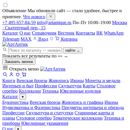
Объявление
Мы обновили сайт — стало удобнее, быстрее и
приятнее.
Что нового
+7 495 657-84-59
info@artantique.ru
Пн–Пт 10:00–19:00
Москва
· Скатертный пер., 15
Каталог
О нас
Справочник
Вестник
Контакты
ВК
WhatsApp
Telegram
MAX
Вход
Корзина
найти →
Показать все результаты по «
»
→
Заказать звонок
Открыть меню
Книги
Венская бронза
Живопись
Иконы
Монеты и медали
Интерьер и быт
Профессии
Скульптура
Карты
Столовое
серебро
Коллекции
Техника
Ювелирные изделия
Каталог
▾
Букинистика
Венская бронза
Живопись и графика
Иконы
Нумизматика и Фалеристика
Предметы интерьера и обихода
Профессии
Скульптура и статуэтки
Старинные карты и
планы
Столовое серебро
Тематические коллекции
Техника и
приборы
Ювелирные украшения
О нас
▾