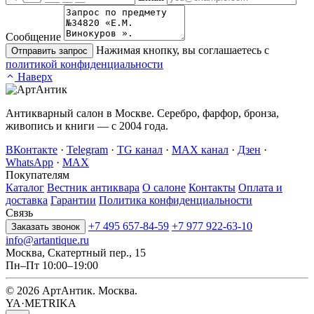
Сообщение
Нажимая кнопку, вы соглашаетесь с
Отправить запрос
политикой конфиденциальности
Наверх
Антикварный салон в Москве. Серебро, фарфор, бронза,
живопись и книги — с 2004 года.
ВКонтакте
·
Telegram
·
TG канал
·
MAX канал
·
Дзен
·
WhatsApp
·
MAX
Покупателям
Каталог
Вестник антиквара
О салоне
Контакты
Оплата и
доставка
Гарантии
Политика конфиденциальности
Связь
+7 495 657-84-59
+7 977 922-63-10
Заказать звонок
info@artantique.ru
Москва, Скатертный пер., 15
Пн–Пт 10:00–19:00
© 2026 АртАнтик. Москва.
YA·METRIKA