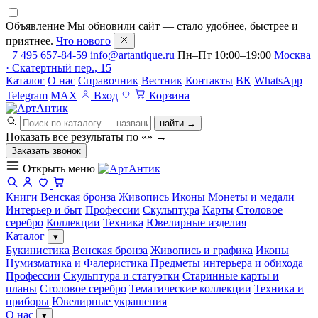
Объявление
Мы обновили сайт — стало удобнее, быстрее и
приятнее.
Что нового
+7 495 657-84-59
info@artantique.ru
Пн–Пт 10:00–19:00
Москва
· Скатертный пер., 15
Каталог
О нас
Справочник
Вестник
Контакты
ВК
WhatsApp
Telegram
MAX
Вход
Корзина
найти →
Показать все результаты по «
»
→
Заказать звонок
Открыть меню
Книги
Венская бронза
Живопись
Иконы
Монеты и медали
Интерьер и быт
Профессии
Скульптура
Карты
Столовое
серебро
Коллекции
Техника
Ювелирные изделия
Каталог
▾
Букинистика
Венская бронза
Живопись и графика
Иконы
Нумизматика и Фалеристика
Предметы интерьера и обихода
Профессии
Скульптура и статуэтки
Старинные карты и
планы
Столовое серебро
Тематические коллекции
Техника и
приборы
Ювелирные украшения
О нас
▾