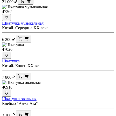
21 000
₽
47265
Шкатулка музыкальная
Китай. Середина ХХ века.
6 200
₽
47026
Шкатулка
Китай. Конец ХХ века.
7 800
₽
46918
Шкатулка овальная
Клеймо "Алма-Ата"
3 100
₽