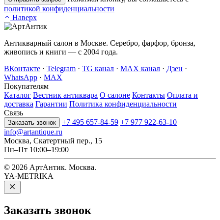
политикой конфиденциальности
Наверх
Антикварный салон в Москве. Серебро, фарфор, бронза,
живопись и книги — с 2004 года.
ВКонтакте
·
Telegram
·
TG канал
·
MAX канал
·
Дзен
·
WhatsApp
·
MAX
Покупателям
Каталог
Вестник антиквара
О салоне
Контакты
Оплата и
доставка
Гарантии
Политика конфиденциальности
Связь
+7 495 657-84-59
+7 977 922-63-10
Заказать звонок
info@artantique.ru
Москва, Скатертный пер., 15
Пн–Пт 10:00–19:00
© 2026 АртАнтик. Москва.
YA·METRIKA
Заказать
звонок