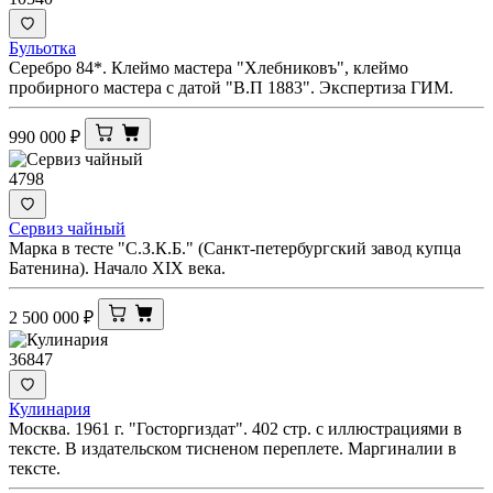
Бульотка
Серебро 84*. Клеймо мастера "Хлебниковъ", клеймо
пробирного мастера с датой "В.П 1883". Экспертиза ГИМ.
990 000
₽
4798
Сервиз чайный
Марка в тесте "С.З.К.Б." (Санкт-петербургский завод купца
Батенина). Начало XIX века.
2 500 000
₽
36847
Кулинария
Москва. 1961 г. "Госторгиздат". 402 стр. с иллюстрациями в
тексте. В издательском тисненом переплете. Маргиналии в
тексте.