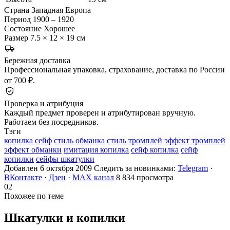
Страна
Западная Европа
Период
1900 – 1920
Состояние
Хорошее
Размер
7.5 × 12 × 19 см
Бережная доставка
Профессиональная упаковка, страхование, доставка по России
от 700 ₽.
Проверка и атрибуция
Каждый предмет проверен и атрибутирован вручную.
Работаем без посредников.
Тэги
копилка сейф
стиль обманка
стиль тромплей
эффект тромплей
эффект обманки
имитация копилка
сейф копилка
сейф
копилки
сейфы шкатулки
Добавлен 6 октября 2009
Следить за новинками:
Telegram
·
ВКонтакте
·
Дзен
·
MAX канал
8 834 просмотра
02
Похожее по теме
Шкатулки и
копилки