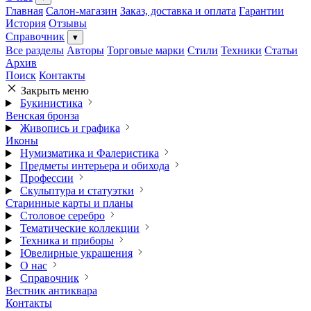
Главная
Салон-магазин
Заказ, доставка и оплата
Гарантии
История
Отзывы
Справочник
▾
Все разделы
Авторы
Торговые марки
Стили
Техники
Статьи
Архив
Поиск
Контакты
Закрыть меню
Букинистика
Венская бронза
Живопись и графика
Иконы
Нумизматика и Фалеристика
Предметы интерьера и обихода
Профессии
Скульптура и статуэтки
Старинные карты и планы
Столовое серебро
Тематические коллекции
Техника и приборы
Ювелирные украшения
О нас
Справочник
Вестник антиквара
Контакты