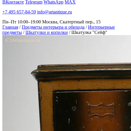
ВКонтакте
Telegram
WhatsApp
MAX
+7 495 657-84-59
info@artantique.ru
Пн–Пт 10:00–19:00
Москва, Скатертный пер., 15
Главная
/
Предметы интерьера и обихода
/
Интерьерные
предметы
/
Шкатулки и копилки
/
Шкатулка "Сейф"