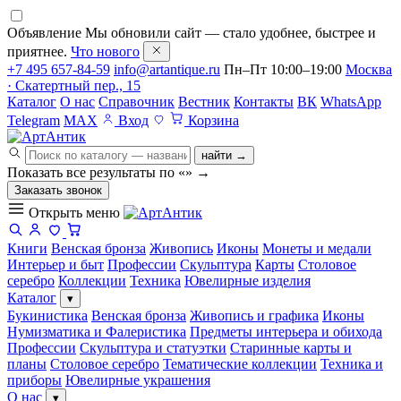
Объявление
Мы обновили сайт — стало удобнее, быстрее и
приятнее.
Что нового
+7 495 657-84-59
info@artantique.ru
Пн–Пт 10:00–19:00
Москва
· Скатертный пер., 15
Каталог
О нас
Справочник
Вестник
Контакты
ВК
WhatsApp
Telegram
MAX
Вход
Корзина
найти →
Показать все результаты по «
»
→
Заказать звонок
Открыть меню
Книги
Венская бронза
Живопись
Иконы
Монеты и медали
Интерьер и быт
Профессии
Скульптура
Карты
Столовое
серебро
Коллекции
Техника
Ювелирные изделия
Каталог
▾
Букинистика
Венская бронза
Живопись и графика
Иконы
Нумизматика и Фалеристика
Предметы интерьера и обихода
Профессии
Скульптура и статуэтки
Старинные карты и
планы
Столовое серебро
Тематические коллекции
Техника и
приборы
Ювелирные украшения
О нас
▾