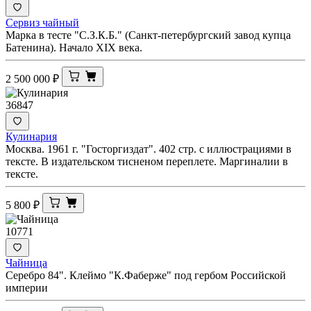
Сервиз чайный
Марка в тесте "С.З.К.Б." (Санкт-петербургский завод купца
Батенина). Начало XIX века.
2 500 000
₽
36847
Кулинария
Москва. 1961 г. "Госторгиздат". 402 стр. с иллюстрациями в
тексте. В издательском тисненом переплете. Маргиналии в
тексте.
5 800
₽
10771
Чайница
Серебро 84". Клеймо "К.Фаберже" под гербом Российской
империи