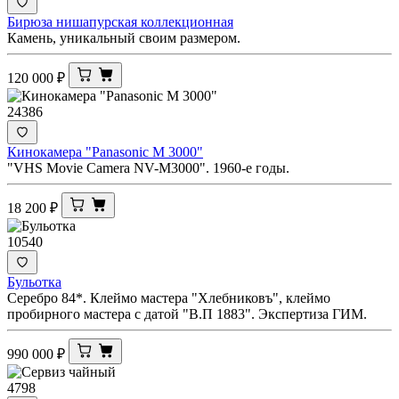
Бирюза нишапурская коллекционная
Камень, уникальный своим размером.
120 000
₽
24386
Кинокамера "Panasonic M 3000"
"VHS Movie Camera NV-M3000". 1960-е годы.
18 200
₽
10540
Бульотка
Серебро 84*. Клеймо мастера "Хлебниковъ", клеймо
пробирного мастера с датой "В.П 1883". Экспертиза ГИМ.
990 000
₽
4798