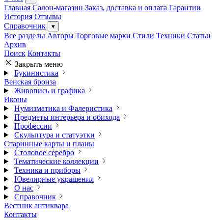
Главная
Салон-магазин
Заказ, доставка и оплата
Гарантии
История
Отзывы
Справочник
▾
Все разделы
Авторы
Торговые марки
Стили
Техники
Статьи
Архив
Поиск
Контакты
Закрыть меню
Букинистика
Венская бронза
Живопись и графика
Иконы
Нумизматика и Фалеристика
Предметы интерьера и обихода
Профессии
Скульптура и статуэтки
Старинные карты и планы
Столовое серебро
Тематические коллекции
Техника и приборы
Ювелирные украшения
О нас
Справочник
Вестник антиквара
Контакты