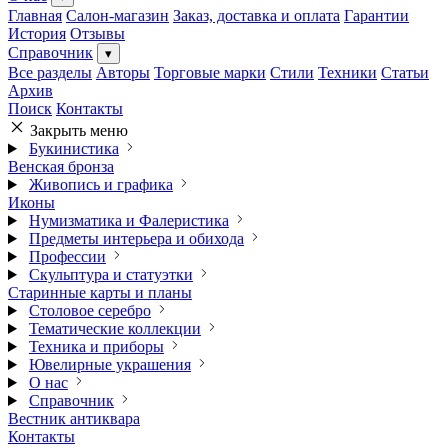
Главная
Салон-магазин
Заказ, доставка и оплата
Гарантии
История
Отзывы
Справочник
▾
Все разделы
Авторы
Торговые марки
Стили
Техники
Статьи
Архив
Поиск
Контакты
Закрыть меню
Букинистика
Венская бронза
Живопись и графика
Иконы
Нумизматика и Фалеристика
Предметы интерьера и обихода
Профессии
Скульптура и статуэтки
Старинные карты и планы
Столовое серебро
Тематические коллекции
Техника и приборы
Ювелирные украшения
О нас
Справочник
Вестник антиквара
Контакты