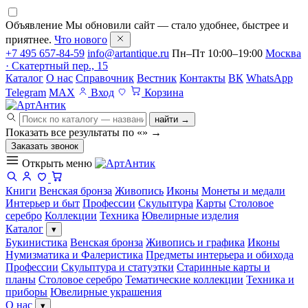
Объявление
Мы обновили сайт — стало удобнее, быстрее и
приятнее.
Что нового
+7 495 657-84-59
info@artantique.ru
Пн–Пт 10:00–19:00
Москва
· Скатертный пер., 15
Каталог
О нас
Справочник
Вестник
Контакты
ВК
WhatsApp
Telegram
MAX
Вход
Корзина
найти →
Показать все результаты по «
»
→
Заказать звонок
Открыть меню
Книги
Венская бронза
Живопись
Иконы
Монеты и медали
Интерьер и быт
Профессии
Скульптура
Карты
Столовое
серебро
Коллекции
Техника
Ювелирные изделия
Каталог
▾
Букинистика
Венская бронза
Живопись и графика
Иконы
Нумизматика и Фалеристика
Предметы интерьера и обихода
Профессии
Скульптура и статуэтки
Старинные карты и
планы
Столовое серебро
Тематические коллекции
Техника и
приборы
Ювелирные украшения
О нас
▾