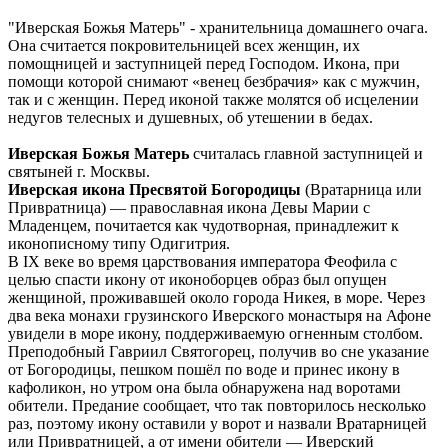
"Иверская Божья Матерь" - хранительница домашнего очага.
Она считается покровительницей всех женщин, их
помощницей и заступницей перед Господом. Икона, при
помощи которой снимают «венец безбрачия» как с мужчин,
так и с женщин. Перед иконой также молятся об исцелении
недугов телесных и душевных, об утешении в бедах.
Иверская Божья Матерь
считалась главной заступницей и
святыней г. Москвы.
Иверская икона Пресвятой Богородицы
(Вратарница или
Привратница) — православная икона Девы Марии с
Младенцем, почитается как чудотворная, принадлежит к
иконописному типу Одигитрия.
В IX веке во время царствования императора Феофила с
целью спасти икону от иконоборцев образ был опущен
женщиной, проживавшей около города Никея, в море. Через
два века монахи грузинского Иверского монастыря на Афоне
увидели в море икону, поддерживаемую огненным столбом.
Преподобный Гавриил Святогорец, получив во сне указание
от Богородицы, пешком пошёл по воде и принес икону в
кафоликон, но утром она была обнаружена над воротами
обители. Предание сообщает, что так повторилось несколько
раз, поэтому икону оставили у ворот и назвали Вратарницей
или Привратницей, а от имени обители — Иверский