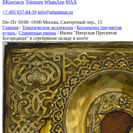
ВКонтакте
Telegram
WhatsApp
MAX
+7 495 657-84-59
info@artantique.ru
Пн–Пт 10:00–19:00
Москва, Скатертный пер., 15
Главная
/
Тематические коллекции
/
Коллекции предметов
культа
/
Старинные иконы
/
Икона "Иверская Пресвятая
Богородица" в серебряном окладе и киоте