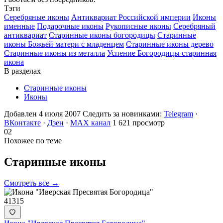
Тэги
Cеребряные иконы
Антиквариат Российской империи
Иконы
именные
Подарочные иконы
Рукописные иконы
Серебряный
антиквариат
Старинные иконы богородицы
Старинные
иконы Божьей матери с младенцем
Старинные иконы дерево
Старинные иконы из металла
Успение Богородицы старинная
икона
В разделах
Старинные иконы
Иконы
Добавлен 4 июля 2007
Следить за новинками:
Telegram
·
ВКонтакте
·
Дзен
·
MAX канал
1 621 просмотр
02
Похожее по теме
Старинные
иконы
Смотреть все →
41315