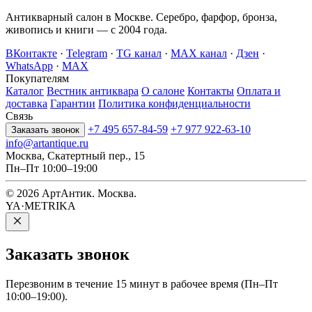
Антикварный салон в Москве. Серебро, фарфор, бронза,
живопись и книги — с 2004 года.
ВКонтакте
·
Telegram
·
TG канал
·
MAX канал
·
Дзен
·
WhatsApp
·
MAX
Покупателям
Каталог
Вестник антиквара
О салоне
Контакты
Оплата и
доставка
Гарантии
Политика конфиденциальности
Связь
+7 495 657-84-59
+7 977 922-63-10
Заказать звонок
info@artantique.ru
Москва, Скатертный пер., 15
Пн–Пт 10:00–19:00
© 2026 АртАнтик. Москва.
YA·METRIKA
Заказать
звонок
Перезвоним в течение 15 минут в рабочее время (Пн–Пт
10:00–19:00).