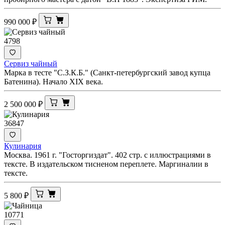
990 000
₽
4798
Сервиз чайный
Марка в тесте "С.З.К.Б." (Санкт-петербургский завод купца
Батенина). Начало XIX века.
2 500 000
₽
36847
Кулинария
Москва. 1961 г. "Госторгиздат". 402 стр. с иллюстрациями в
тексте. В издательском тисненом переплете. Маргиналии в
тексте.
5 800
₽
10771