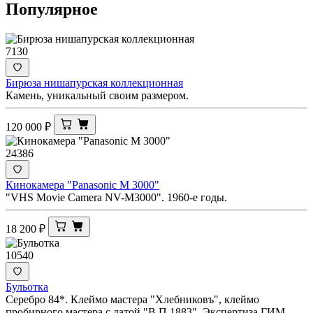
Популярное
7130
Бирюза нишапурская коллекционная
Камень, уникальный своим размером.
120 000
₽
24386
Кинокамера "Panasonic M 3000"
"VHS Movie Camera NV-M3000". 1960-е годы.
18 200
₽
10540
Бульотка
Серебро 84*. Клеймо мастера "Хлебниковъ", клеймо
пробирного мастера с датой "В.П 1883". Экспертиза ГИМ.