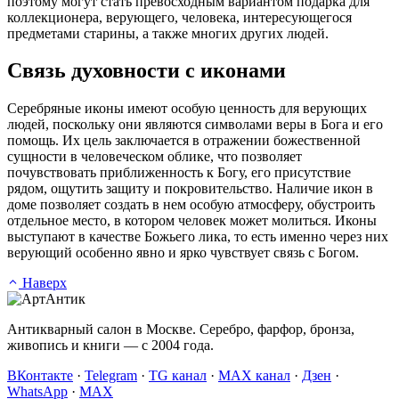
поэтому могут стать превосходным вариантом подарка для
коллекционера, верующего, человека, интересующегося
предметами старины, а также многих других людей.
Связь духовности с иконами
Серебряные иконы имеют особую ценность для верующих
людей, поскольку они являются символами веры в Бога и его
помощь. Их цель заключается в отражении божественной
сущности в человеческом облике, что позволяет
почувствовать приближенность к Богу, его присутствие
рядом, ощутить защиту и покровительство. Наличие икон в
доме позволяет создать в нем особую атмосферу, обустроить
отдельное место, в котором человек может молиться. Иконы
выступают в качестве Божьего лика, то есть именно через них
верующий особенно явно и ярко чувствует связь с Богом.
Наверх
Антикварный салон в Москве. Серебро, фарфор, бронза,
живопись и книги — с 2004 года.
ВКонтакте
·
Telegram
·
TG канал
·
MAX канал
·
Дзен
·
WhatsApp
·
MAX