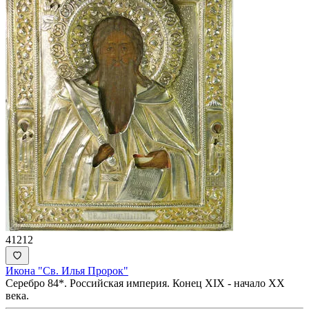
41212
Икона "Св. Илья Пророк"
Серебро 84*. Российская империя. Конец XIX - начало ХХ
века.