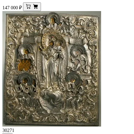
147 000
₽
30271