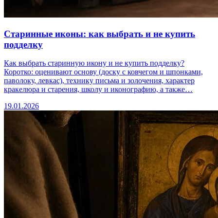
Старинные иконы: как выбрать и не купить
подделку
Как выбрать старинную икону и не купить подделку?
Коротко: оценивают основу (доску с ковчегом и шпонками,
паволоку, левкас), технику письма и золочения, характер
кракелюра и старения, школу и иконографию, а также…
19.01.2026