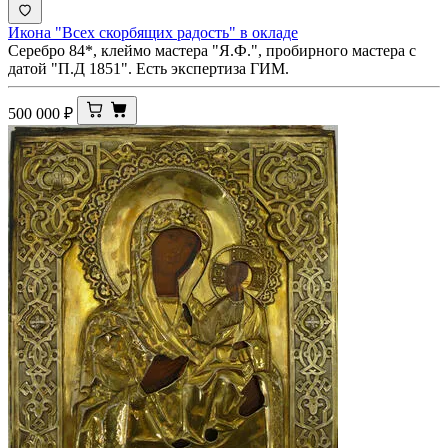
Икона "Всех скорбящих радость" в окладе
Серебро 84*, клеймо мастера "Я.Ф.", пробирного мастера с
датой "П.Д 1851". Есть экспертиза ГИМ.
500 000
₽