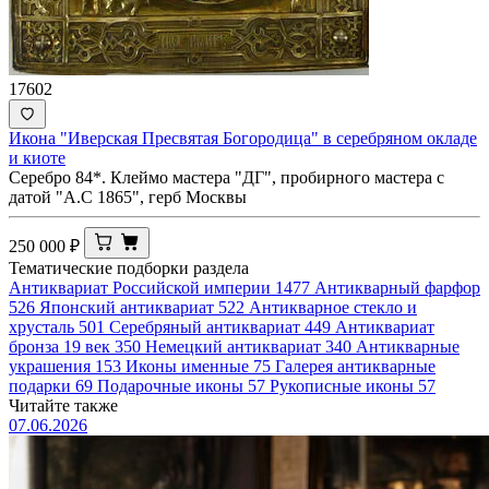
17602
Икона "Иверская Пресвятая Богородица" в серебряном окладе
и киоте
Серебро 84*. Клеймо мастера "ДГ", пробирного мастера с
датой "А.С 1865", герб Москвы
250 000
₽
Тематические подборки раздела
Антиквариат Российской империи
1477
Антикварный фарфор
526
Японский антиквариат
522
Антикварное стекло и
хрусталь
501
Серебряный антиквариат
449
Антиквариат
бронза 19 век
350
Немецкий антиквариат
340
Антикварные
украшения
153
Иконы именные
75
Галерея антикварные
подарки
69
Подарочные иконы
57
Рукописные иконы
57
Читайте также
07.06.2026