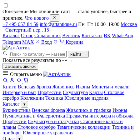
Объявление
Мы обновили сайт — стало удобнее, быстрее и
приятнее.
Что нового
+7 495 657-84-59
info@artantique.ru
Пн–Пт 10:00–19:00
Москва
· Скатертный пер., 15
Каталог
О нас
Справочник
Вестник
Контакты
ВК
WhatsApp
Telegram
MAX
Вход
Корзина
найти →
Показать все результаты по «
»
→
Заказать звонок
Открыть меню
Книги
Венская бронза
Живопись
Иконы
Монеты и медали
Интерьер и быт
Профессии
Скульптура
Карты
Столовое
серебро
Коллекции
Техника
Ювелирные изделия
Каталог
▾
Букинистика
Венская бронза
Живопись и графика
Иконы
Нумизматика и Фалеристика
Предметы интерьера и обихода
Профессии
Скульптура и статуэтки
Старинные карты и
планы
Столовое серебро
Тематические коллекции
Техника и
приборы
Ювелирные украшения
О нас
▾