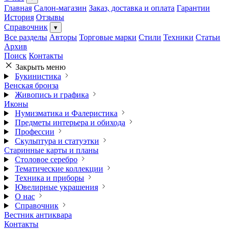
Главная
Салон-магазин
Заказ, доставка и оплата
Гарантии
История
Отзывы
Справочник
▾
Все разделы
Авторы
Торговые марки
Стили
Техники
Статьи
Архив
Поиск
Контакты
Закрыть меню
Букинистика
Венская бронза
Живопись и графика
Иконы
Нумизматика и Фалеристика
Предметы интерьера и обихода
Профессии
Скульптура и статуэтки
Старинные карты и планы
Столовое серебро
Тематические коллекции
Техника и приборы
Ювелирные украшения
О нас
Справочник
Вестник антиквара
Контакты