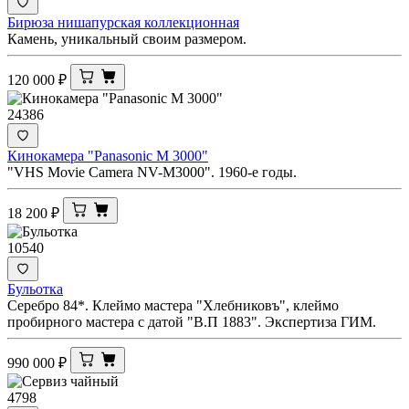
Бирюза нишапурская коллекционная
Камень, уникальный своим размером.
120 000
₽
24386
Кинокамера "Panasonic M 3000"
"VHS Movie Camera NV-M3000". 1960-е годы.
18 200
₽
10540
Бульотка
Серебро 84*. Клеймо мастера "Хлебниковъ", клеймо
пробирного мастера с датой "В.П 1883". Экспертиза ГИМ.
990 000
₽
4798