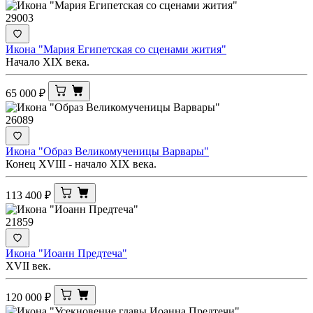
29003
Икона "Мария Египетская со сценами жития"
Начало XIX века.
65 000
₽
26089
Икона "Образ Великомученицы Варвары"
Конец XVIII - начало ХIХ века.
113 400
₽
21859
Икона "Иоанн Предтеча"
XVII век.
120 000
₽