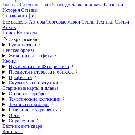
Главная
Салон-магазин
Заказ, доставка и оплата
Гарантии
История
Отзывы
Справочник
▾
Все разделы
Авторы
Торговые марки
Стили
Техники
Статьи
Архив
Поиск
Контакты
Закрыть меню
Букинистика
Венская бронза
Живопись и графика
Иконы
Нумизматика и Фалеристика
Предметы интерьера и обихода
Профессии
Скульптура и статуэтки
Старинные карты и планы
Столовое серебро
Тематические коллекции
Техника и приборы
Ювелирные украшения
О нас
Справочник
Вестник антиквара
Контакты