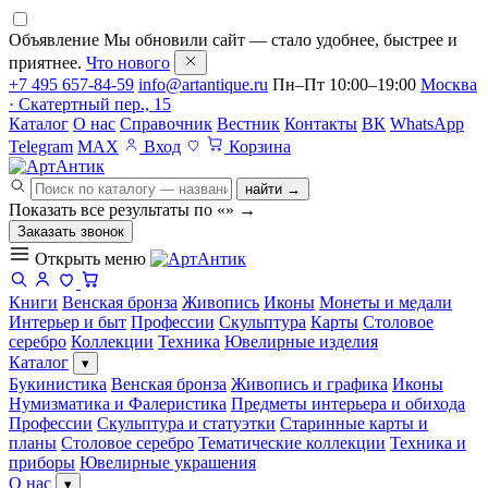
Объявление
Мы обновили сайт — стало удобнее, быстрее и
приятнее.
Что нового
+7 495 657-84-59
info@artantique.ru
Пн–Пт 10:00–19:00
Москва
· Скатертный пер., 15
Каталог
О нас
Справочник
Вестник
Контакты
ВК
WhatsApp
Telegram
MAX
Вход
Корзина
найти →
Показать все результаты по «
»
→
Заказать звонок
Открыть меню
Книги
Венская бронза
Живопись
Иконы
Монеты и медали
Интерьер и быт
Профессии
Скульптура
Карты
Столовое
серебро
Коллекции
Техника
Ювелирные изделия
Каталог
▾
Букинистика
Венская бронза
Живопись и графика
Иконы
Нумизматика и Фалеристика
Предметы интерьера и обихода
Профессии
Скульптура и статуэтки
Старинные карты и
планы
Столовое серебро
Тематические коллекции
Техника и
приборы
Ювелирные украшения
О нас
▾