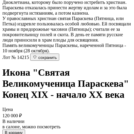
Диоклетиана, которому было поручено истребить христиан.
Параскева отказалась принести жертву идолам и за это была
подвергнута истязаниям, а потом казнена.
У православных христиан святая Параскева (Пятница, или
Петка) издревле пользовалась особой любовью. Ей посвящали
храмы и придорожные часовни (Пятницы); считали ее за
покровительницу полей и скота. В день ее памяти русские
люди приносили в храм плоды для освящения.
Память великомученицы Параскевы, нареченной Пятница -
10 ноября (28 октября).
Лот № 14215
сохранить
Икона "Святая
Великомученица Параскева"
Конец XIX - начало ХХ века
Цена
120 000
₽
В наличии
в салоне, можно посмотреть
В корзину