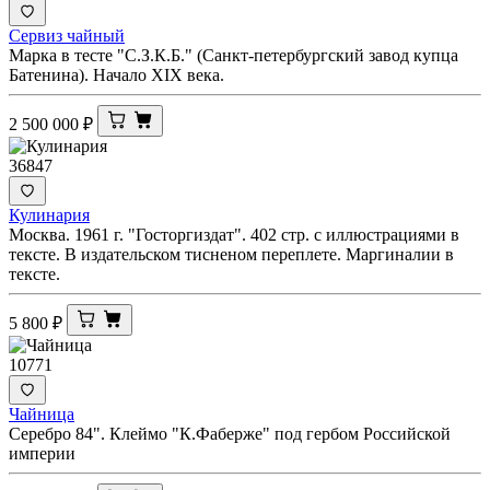
Сервиз чайный
Марка в тесте "С.З.К.Б." (Санкт-петербургский завод купца
Батенина). Начало XIX века.
2 500 000
₽
36847
Кулинария
Москва. 1961 г. "Госторгиздат". 402 стр. с иллюстрациями в
тексте. В издательском тисненом переплете. Маргиналии в
тексте.
5 800
₽
10771
Чайница
Серебро 84". Клеймо "К.Фаберже" под гербом Российской
империи