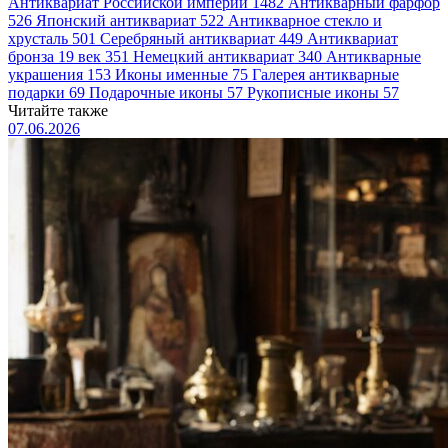
Антиквариат Российской империи
1482
Антикварный фарфор
526
Японский антиквариат
522
Антикварное стекло и
хрусталь
501
Серебряный антиквариат
449
Антиквариат
бронза 19 век
351
Немецкий антиквариат
340
Антикварные
украшения
153
Иконы именные
75
Галерея антикварные
подарки
69
Подарочные иконы
57
Рукописные иконы
57
Читайте также
07.06.2026