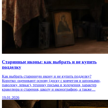
Старинные иконы: как выбрать и не купить
подделку
Как выбрать старинную икону и не купить подделку?
Коротко: оценивают основу (доску с ковчегом и шпонками,
паволоку, левкас), технику письма и золочения, характер
кракелюра и старения, школу и иконографию, а также…
19.01.2026