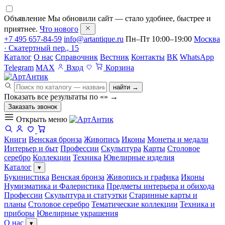
Объявление
Мы обновили сайт — стало удобнее, быстрее и
приятнее.
Что нового
+7 495 657-84-59
info@artantique.ru
Пн–Пт 10:00–19:00
Москва
· Скатертный пер., 15
Каталог
О нас
Справочник
Вестник
Контакты
ВК
WhatsApp
Telegram
MAX
Вход
Корзина
найти →
Показать все результаты по «
»
→
Заказать звонок
Открыть меню
Книги
Венская бронза
Живопись
Иконы
Монеты и медали
Интерьер и быт
Профессии
Скульптура
Карты
Столовое
серебро
Коллекции
Техника
Ювелирные изделия
Каталог
▾
Букинистика
Венская бронза
Живопись и графика
Иконы
Нумизматика и Фалеристика
Предметы интерьера и обихода
Профессии
Скульптура и статуэтки
Старинные карты и
планы
Столовое серебро
Тематические коллекции
Техника и
приборы
Ювелирные украшения
О нас
▾