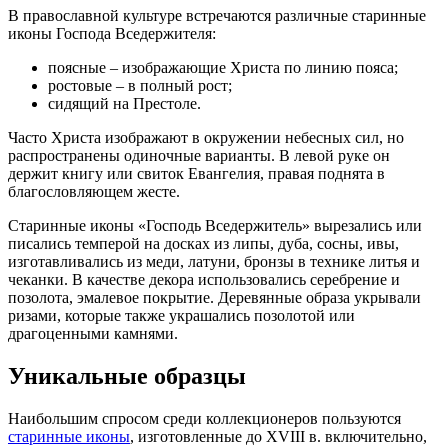
В православной культуре встречаются различные старинные
иконы Господа Вседержителя:
поясные – изображающие Христа по линию пояса;
ростовые – в полный рост;
сидящий на Престоле.
Часто Христа изображают в окружении небесных сил, но
распространены одиночные варианты. В левой руке он
держит книгу или свиток Евангелия, правая поднята в
благословляющем жесте.
Старинные иконы «Господь Вседержитель» вырезались или
писались темперой на досках из липы, дуба, сосны, ивы,
изготавливались из меди, латуни, бронзы в технике литья и
чеканки. В качестве декора использовались серебрение и
позолота, эмалевое покрытие. Деревянные образа укрывали
ризами, которые также украшались позолотой или
драгоценными камнями.
Уникальные образцы
Наибольшим спросом среди коллекционеров пользуются
старинные иконы
, изготовленные до XVIII в. включительно,