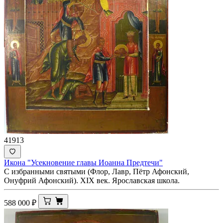
41913
Икона "Усекновение главы Иоанна Предтечи"
С избранными святыми (Флор, Лавр, Пётр Афонский,
Онуфрий Афонский). XIX век. Ярославская школа.
588 000
₽