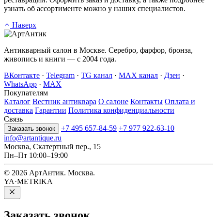
узнать об ассортименте можно у наших специалистов.
Наверх
Антикварный салон в Москве. Серебро, фарфор, бронза,
живопись и книги — с 2004 года.
ВКонтакте
·
Telegram
·
TG канал
·
MAX канал
·
Дзен
·
WhatsApp
·
MAX
Покупателям
Каталог
Вестник антиквара
О салоне
Контакты
Оплата и
доставка
Гарантии
Политика конфиденциальности
Связь
+7 495 657-84-59
+7 977 922-63-10
Заказать звонок
info@artantique.ru
Москва, Скатертный пер., 15
Пн–Пт 10:00–19:00
© 2026 АртАнтик. Москва.
YA·METRIKA
Заказать
звонок