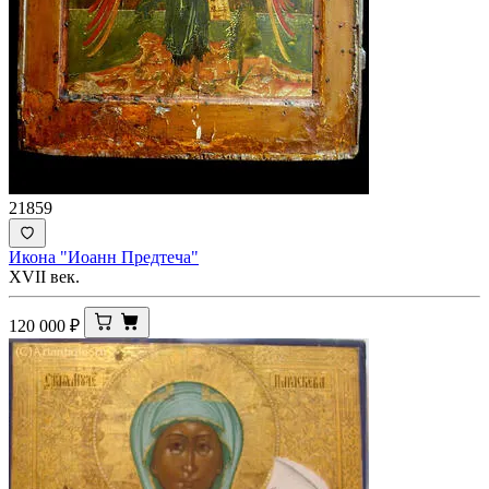
21859
Икона "Иоанн Предтеча"
XVII век.
120 000
₽