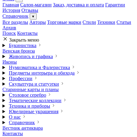
Главная
Салон-магазин
Заказ, доставка и оплата
Гарантии
История
Отзывы
Справочник
▾
Все разделы
Авторы
Торговые марки
Стили
Техники
Статьи
Архив
Поиск
Контакты
Закрыть меню
Букинистика
Венская бронза
Живопись и графика
Иконы
Нумизматика и Фалеристика
Предметы интерьера и обихода
Профессии
Скульптура и статуэтки
Старинные карты и планы
Столовое серебро
Тематические коллекции
Техника и приборы
Ювелирные украшения
О нас
Справочник
Вестник антиквара
Контакты