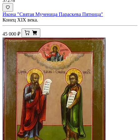
37278
Икона "Святая Мученица Параскева Пятница"
Конец XIX века.
45 000
₽