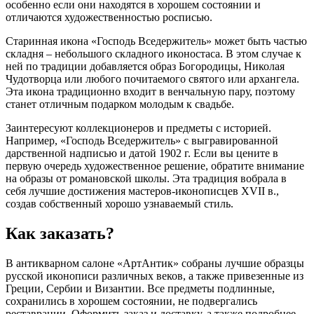
особенно если они находятся в хорошем состоянии и
отличаются художественностью росписью.
Старинная икона «Господь Вседержитель» может быть частью
складня – небольшого складного иконостаса. В этом случае к
ней по традиции добавляется образ Богородицы, Николая
Чудотворца или любого почитаемого святого или архангела.
Эта икона традиционно входит в венчальную пару, поэтому
станет отличным подарком молодым к свадьбе.
Заинтересуют коллекционеров и предметы с историей.
Например, «Господь Вседержитель» с выгравированной
дарственной надписью и датой 1902 г. Если вы цените в
первую очередь художественное решение, обратите внимание
на образы от романовской школы. Эта традиция вобрала в
себя лучшие достижения мастеров-иконописцев XVII в.,
создав собственный хорошо узнаваемый стиль.
Как заказать?
В антикварном салоне «АртАнтик» собраны лучшие образцы
русской иконописи различных веков, а также привезенные из
Греции, Сербии и Византии. Все предметы подлинные,
сохранились в хорошем состоянии, не подвергались
реставрации. Оформить заказ и доставку, а также подробнее