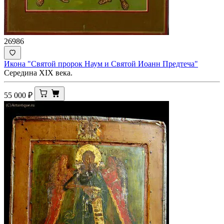
26986
Икона "Святой пророк Наум и Святой Иоанн Предтеча"
Середина ХIХ века.
55 000
₽