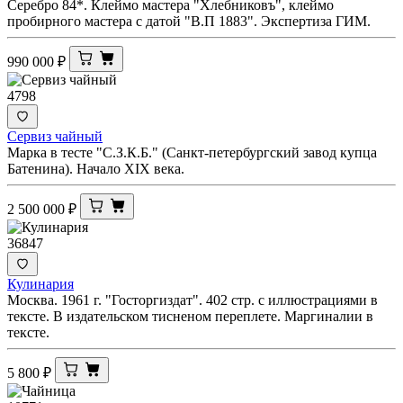
Серебро 84*. Клеймо мастера "Хлебниковъ", клеймо
пробирного мастера с датой "В.П 1883". Экспертиза ГИМ.
990 000
₽
4798
Сервиз чайный
Марка в тесте "С.З.К.Б." (Санкт-петербургский завод купца
Батенина). Начало XIX века.
2 500 000
₽
36847
Кулинария
Москва. 1961 г. "Госторгиздат". 402 стр. с иллюстрациями в
тексте. В издательском тисненом переплете. Маргиналии в
тексте.
5 800
₽