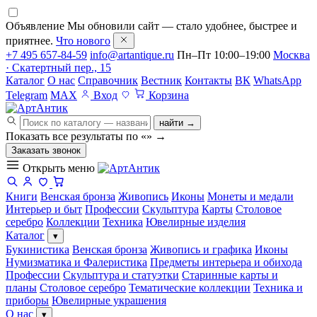
Объявление
Мы обновили сайт — стало удобнее, быстрее и
приятнее.
Что нового
+7 495 657-84-59
info@artantique.ru
Пн–Пт 10:00–19:00
Москва
· Скатертный пер., 15
Каталог
О нас
Справочник
Вестник
Контакты
ВК
WhatsApp
Telegram
MAX
Вход
Корзина
найти →
Показать все результаты по «
»
→
Заказать звонок
Открыть меню
Книги
Венская бронза
Живопись
Иконы
Монеты и медали
Интерьер и быт
Профессии
Скульптура
Карты
Столовое
серебро
Коллекции
Техника
Ювелирные изделия
Каталог
▾
Букинистика
Венская бронза
Живопись и графика
Иконы
Нумизматика и Фалеристика
Предметы интерьера и обихода
Профессии
Скульптура и статуэтки
Старинные карты и
планы
Столовое серебро
Тематические коллекции
Техника и
приборы
Ювелирные украшения
О нас
▾