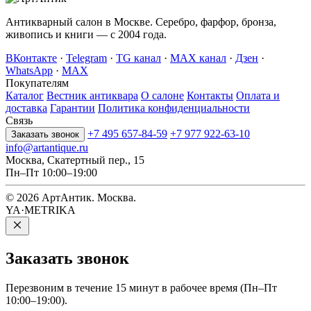
Антикварный салон в Москве. Серебро, фарфор, бронза,
живопись и книги — с 2004 года.
ВКонтакте
·
Telegram
·
TG канал
·
MAX канал
·
Дзен
·
WhatsApp
·
MAX
Покупателям
Каталог
Вестник антиквара
О салоне
Контакты
Оплата и
доставка
Гарантии
Политика конфиденциальности
Связь
+7 495 657-84-59
+7 977 922-63-10
Заказать звонок
info@artantique.ru
Москва, Скатертный пер., 15
Пн–Пт 10:00–19:00
© 2026 АртАнтик. Москва.
YA·METRIKA
Заказать
звонок
Перезвоним в течение 15 минут в рабочее время (Пн–Пт
10:00–19:00).