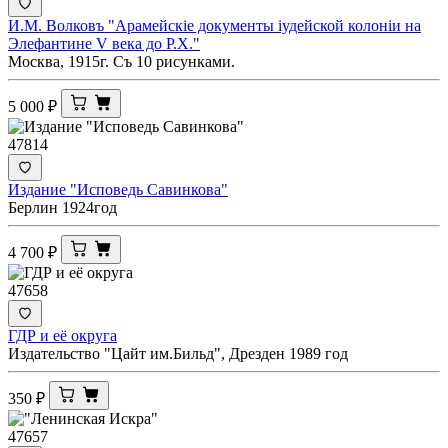
И.М. Волковъ "Арамейскiе документы iудейской колонiи на
Элефантине V века до Р.Х."
Москва, 1915г. Съ 10 рисунками.
5 000
₽
47814
Издание "Исповедь Савинкова"
Берлин 1924год
4 700
₽
47658
ГДР и её округа
Издательство "Цайт им.Бильд", Дрезден 1989 год
350
₽
47657