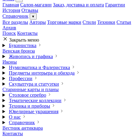
Главная
Салон-магазин
Заказ, доставка и оплата
Гарантии
История
Отзывы
Справочник
▾
Все разделы
Авторы
Торговые марки
Стили
Техники
Статьи
Архив
Поиск
Контакты
Закрыть меню
Букинистика
Венская бронза
Живопись и графика
Иконы
Нумизматика и Фалеристика
Предметы интерьера и обихода
Профессии
Скульптура и статуэтки
Старинные карты и планы
Столовое серебро
Тематические коллекции
Техника и приборы
Ювелирные украшения
О нас
Справочник
Вестник антиквара
Контакты