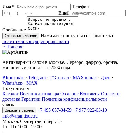
Имя
*
Телефон
Email
Сообщение
Нажимая кнопку, вы соглашаетесь с
Отправить запрос
политикой конфиденциальности
Наверх
Антикварный салон в Москве. Серебро, фарфор, бронза,
живопись и книги — с 2004 года.
ВКонтакте
·
Telegram
·
TG канал
·
MAX канал
·
Дзен
·
WhatsApp
·
MAX
Покупателям
Каталог
Вестник антиквара
О салоне
Контакты
Оплата и
доставка
Гарантии
Политика конфиденциальности
Связь
+7 495 657-84-59
+7 977 922-63-10
Заказать звонок
info@artantique.ru
Москва, Скатертный пер., 15
Пн–Пт 10:00–19:00