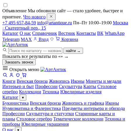
Объявление
Мы обновили сайт — стало удобнее, быстрее и
приятнее.
Что нового
+7 495 657-84-59
info@artantique.ru
Пн–Пт 10:00–19:00
Москва
· Скатертный пер., 15
Каталог
О нас
Справочник
Вестник
Контакты
ВК
WhatsApp
Telegram
MAX
Вход
Корзина
найти →
Показать все результаты по «
»
→
Заказать звонок
Открыть меню
Книги
Венская бронза
Живопись
Иконы
Монеты и медали
Интерьер и быт
Профессии
Скульптура
Карты
Столовое
серебро
Коллекции
Техника
Ювелирные изделия
Каталог
▾
Букинистика
Венская бронза
Живопись и графика
Иконы
Нумизматика и Фалеристика
Предметы интерьера и обихода
Профессии
Скульптура и статуэтки
Старинные карты и
планы
Столовое серебро
Тематические коллекции
Техника и
приборы
Ювелирные украшения
О нас
▾