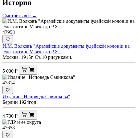
История
Смотреть все →
47958
И.М. Волковъ "Арамейскiе документы iудейской колонiи на
Элефантине V века до Р.Х."
Москва, 1915г. Съ 10 рисунками.
5 000
₽
47814
Издание "Исповедь Савинкова"
Берлин 1924год
4 700
₽
47658