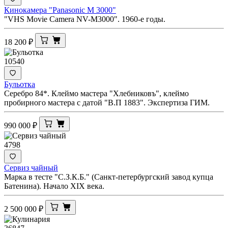
Кинокамера "Panasonic M 3000"
"VHS Movie Camera NV-M3000". 1960-е годы.
18 200
₽
10540
Бульотка
Серебро 84*. Клеймо мастера "Хлебниковъ", клеймо
пробирного мастера с датой "В.П 1883". Экспертиза ГИМ.
990 000
₽
4798
Сервиз чайный
Марка в тесте "С.З.К.Б." (Санкт-петербургский завод купца
Батенина). Начало XIX века.
2 500 000
₽