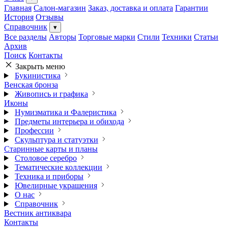
Главная
Салон-магазин
Заказ, доставка и оплата
Гарантии
История
Отзывы
Справочник
▾
Все разделы
Авторы
Торговые марки
Стили
Техники
Статьи
Архив
Поиск
Контакты
Закрыть меню
Букинистика
Венская бронза
Живопись и графика
Иконы
Нумизматика и Фалеристика
Предметы интерьера и обихода
Профессии
Скульптура и статуэтки
Старинные карты и планы
Столовое серебро
Тематические коллекции
Техника и приборы
Ювелирные украшения
О нас
Справочник
Вестник антиквара
Контакты