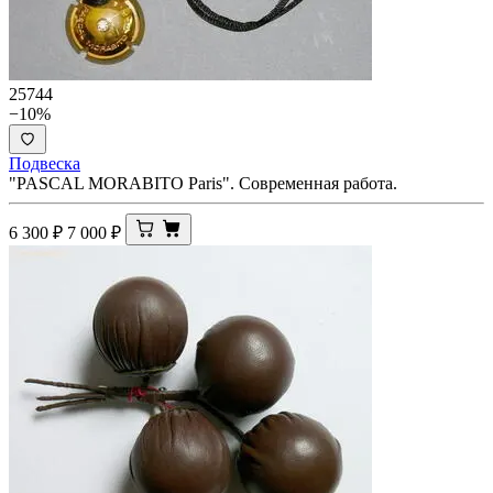
25744
−10%
Подвеска
"PASCAL MORABITO Paris". Современная работа.
6 300
₽
7 000
₽