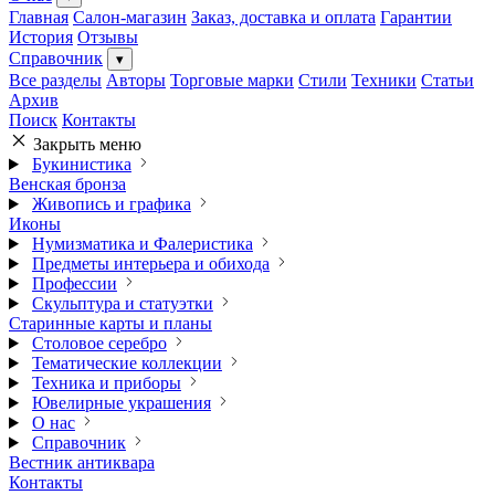
Главная
Салон-магазин
Заказ, доставка и оплата
Гарантии
История
Отзывы
Справочник
▾
Все разделы
Авторы
Торговые марки
Стили
Техники
Статьи
Архив
Поиск
Контакты
Закрыть меню
Букинистика
Венская бронза
Живопись и графика
Иконы
Нумизматика и Фалеристика
Предметы интерьера и обихода
Профессии
Скульптура и статуэтки
Старинные карты и планы
Столовое серебро
Тематические коллекции
Техника и приборы
Ювелирные украшения
О нас
Справочник
Вестник антиквара
Контакты