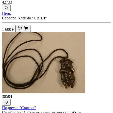
42733
Цепь
Серебро, клеймо "СВНЛ"
1 600
₽
38594
Подвеска "Свинка"
Серебро 925*. Современная авторская работа.