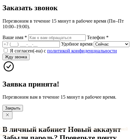
Заказать
звонок
Перезвоним в течение 15 минут в рабочее время (Пн–Пт
10:00–19:00).
Ваше имя
*
Телефон
*
Удобное время
Я согласен(-на) с
политикой конфиденциальности
Жду звонка
Заявка принята!
Перезвоним вам в течение 15 минут в рабочее время.
Закрыть
В личный
кабинет
Новый
аккаунт
Мы используем cookie. Оставаясь на сайте, вы соглашаетесь с
политикой
конфиденциальности
.
Забыли
пароль?
Проверьте
почту