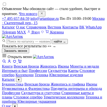
Объявление
Мы обновили сайт — стало удобнее, быстрее и
приятнее.
Что нового
+7 495 657-84-59
info@artantique.ru
Пн–Пт 10:00–19:00
Москва
· Скатертный пер., 15
Каталог
О нас
Справочник
Вестник
Контакты
ВК
WhatsApp
Telegram
MAX
Вход
Корзина
найти →
Показать все результаты по «
»
→
Заказать звонок
Открыть меню
Книги
Венская бронза
Живопись
Иконы
Монеты и медали
Интерьер и быт
Профессии
Скульптура
Карты
Столовое
серебро
Коллекции
Техника
Ювелирные изделия
Каталог
▾
Букинистика
Венская бронза
Живопись и графика
Иконы
Нумизматика и Фалеристика
Предметы интерьера и обихода
Профессии
Скульптура и статуэтки
Старинные карты и
планы
Столовое серебро
Тематические коллекции
Техника и
приборы
Ювелирные украшения
О нас
▾