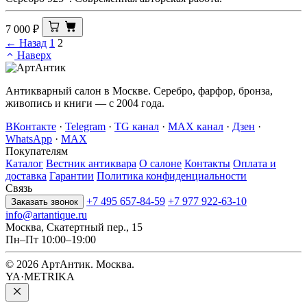
7 000
₽
← Назад
1
2
Наверх
Антикварный салон в Москве. Серебро, фарфор, бронза,
живопись и книги — с 2004 года.
ВКонтакте
·
Telegram
·
TG канал
·
MAX канал
·
Дзен
·
WhatsApp
·
MAX
Покупателям
Каталог
Вестник антиквара
О салоне
Контакты
Оплата и
доставка
Гарантии
Политика конфиденциальности
Связь
+7 495 657-84-59
+7 977 922-63-10
Заказать звонок
info@artantique.ru
Москва, Скатертный пер., 15
Пн–Пт 10:00–19:00
© 2026 АртАнтик. Москва.
YA·METRIKA