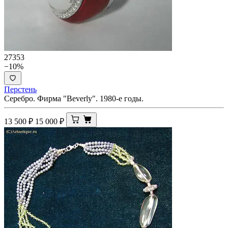
27353
−10%
Перстень
Серебро. Фирма "Beverly". 1980-е годы.
13 500
₽
15 000
₽