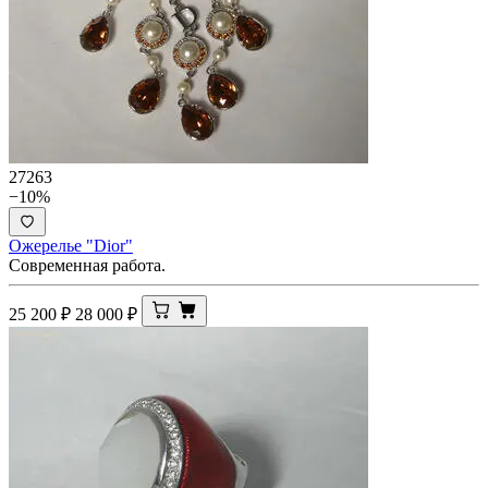
27263
−10%
Ожерелье "Dior"
Современная работа.
25 200
₽
28 000
₽