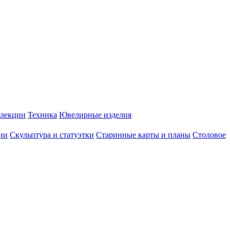
лекции
Техника
Ювелирные изделия
ии
Скульптура и статуэтки
Старинные карты и планы
Столовое