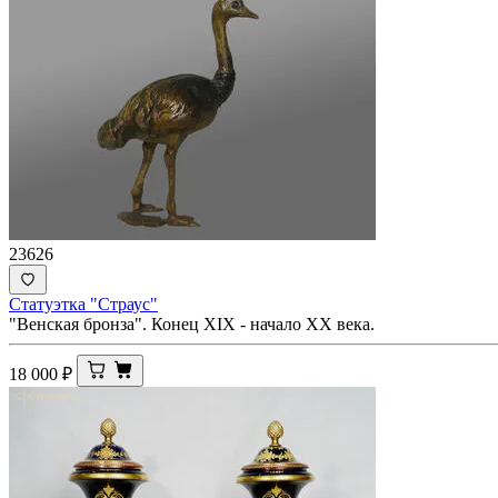
23626
Статуэтка "Страус"
"Венская бронза". Конец XIX - начало ХХ века.
18 000
₽