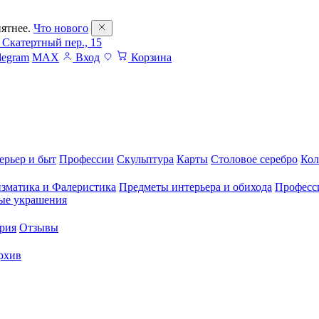
ятнее.
Что нового
 Скатертный пер., 15
legram
MAX
Вход
Корзина
ерьер и быт
Профессии
Скульптура
Карты
Столовое серебро
Кол
зматика и Фалеристика
Предметы интерьера и обихода
Професс
ые украшения
рия
Отзывы
рхив