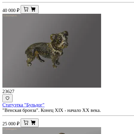
40 000
₽
23627
Статуэтка "Бульдог"
"Венская бронза". Конец XIX - начало ХХ века.
25 000
₽