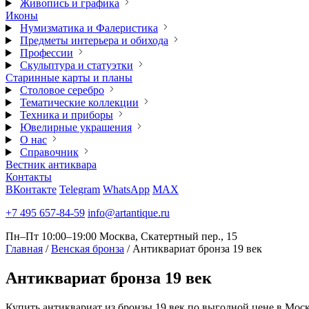
Живопись и графика
Иконы
Нумизматика и Фалеристика
Предметы интерьера и обихода
Профессии
Скульптура и статуэтки
Старинные карты и планы
Столовое серебро
Тематические коллекции
Техника и приборы
Ювелирные украшения
О нас
Справочник
Вестник антиквара
Контакты
ВКонтакте
Telegram
WhatsApp
MAX
+7 495 657-84-59
info@artantique.ru
Пн–Пт 10:00–19:00
Москва, Скатертный пер., 15
Главная
/
Венская бронза
/
Антиквариат бронза 19 век
Антиквариат
бронза 19 век
Купить антиквариат из бронзы 19 век по выгодной цене в Моск