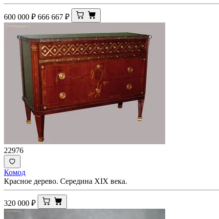
600 000
₽
666 667
₽
22976
Комод
Красное дерево. Середина ХIХ века.
320 000
₽