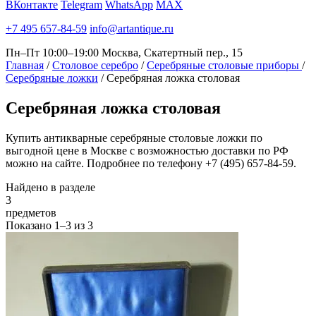
ВКонтакте
Telegram
WhatsApp
MAX
+7 495 657-84-59
info@artantique.ru
Пн–Пт 10:00–19:00
Москва, Скатертный пер., 15
Главная
/
Столовое серебро
/
Серебряные столовые приборы
/
Серебряные ложки
/
Серебряная ложка столовая
Серебряная
ложка столовая
Купить антикварные серебряные столовые ложки по
выгодной цене в Москве с возможностью доставки по РФ
можно на сайте. Подробнее по телефону +7 (495) 657-84-59.
Найдено в разделе
3
предметов
Показано
1–3
из
3