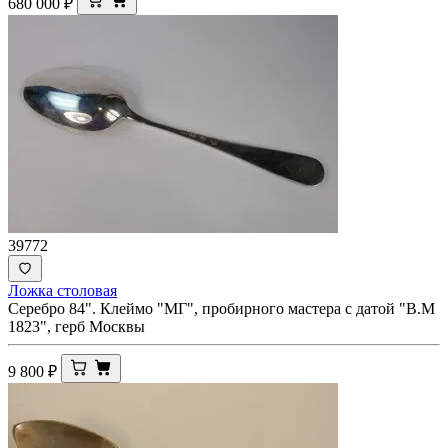
680 000
₽
39772
Ложка столовая
Серебро 84". Клеймо "МГ", пробирного мастера с датой "В.М
1823", герб Москвы
9 800
₽