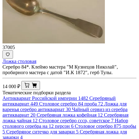
37005
Ложка столовая
Серебро 84*. Клеймо мастера "М Кузнецов Николай",
пробирного мастера с датой "И.К 1872", герб Тулы.
14 000
₽
Тематические подборки раздела
Антиквариат Российской империи
1482
Серебряный
антиквариат
449
Столовое серебро 84 проба
72
Ложка для
варенья серебро антиквариат
30
Чайный сервиз из серебра
антиквариат
20
Серебряная ложка кофейная
12
Серебряная
ложка чайная
12
Cтоловое серебро ссср, советское
7
Набор
столового серебра на 12 персон
6
Cтоловое серебро 875 пробы
5
Серебряное ситечко для заварки
5
Серебряная ложка для
заварки
4