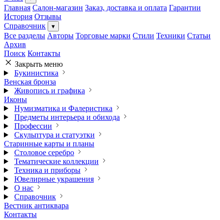
Главная
Салон-магазин
Заказ, доставка и оплата
Гарантии
История
Отзывы
Справочник
▾
Все разделы
Авторы
Торговые марки
Стили
Техники
Статьи
Архив
Поиск
Контакты
Закрыть меню
Букинистика
Венская бронза
Живопись и графика
Иконы
Нумизматика и Фалеристика
Предметы интерьера и обихода
Профессии
Скульптура и статуэтки
Старинные карты и планы
Столовое серебро
Тематические коллекции
Техника и приборы
Ювелирные украшения
О нас
Справочник
Вестник антиквара
Контакты