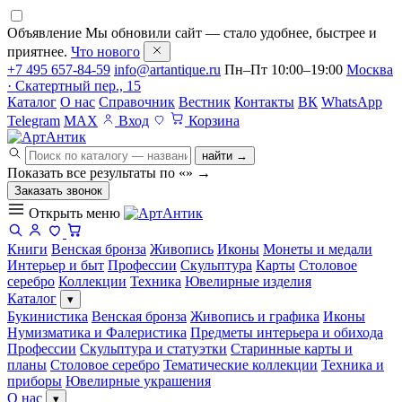
Объявление
Мы обновили сайт — стало удобнее, быстрее и
приятнее.
Что нового
+7 495 657-84-59
info@artantique.ru
Пн–Пт 10:00–19:00
Москва
· Скатертный пер., 15
Каталог
О нас
Справочник
Вестник
Контакты
ВК
WhatsApp
Telegram
MAX
Вход
Корзина
найти →
Показать все результаты по «
»
→
Заказать звонок
Открыть меню
Книги
Венская бронза
Живопись
Иконы
Монеты и медали
Интерьер и быт
Профессии
Скульптура
Карты
Столовое
серебро
Коллекции
Техника
Ювелирные изделия
Каталог
▾
Букинистика
Венская бронза
Живопись и графика
Иконы
Нумизматика и Фалеристика
Предметы интерьера и обихода
Профессии
Скульптура и статуэтки
Старинные карты и
планы
Столовое серебро
Тематические коллекции
Техника и
приборы
Ювелирные украшения
О нас
▾