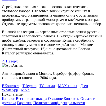
Серебряная столовая ложка — основа классического
столового набора. Столовые ложки крупнее чайных и
десертных, часто выполнены в едином стиле с остальными
приборами, с гравировкой монограмм и клеймами мастера.
Отдельные предметы позволяют дополнить неполный набор.
В нашей коллекции — серебряные столовые ложки русской,
советской и европейской работы. В каждой карточке указаны
проба, клейма, размеры и состояние. Купить серебряную
столовую ложку можно в салоне «АртАнтик» в Москве
(Скатертный переулок, 15) или с доставкой по России.
Каталог регулярно обновляется.
Наверх
Антикварный салон в Москве. Серебро, фарфор, бронза,
живопись и книги — с 2004 года.
ВКонтакте
·
Telegram
·
TG канал
·
MAX канал
·
Дзен
·
WhatsApp
·
MAX
Покупателям
Каталог
Вестник антиквара
О салоне
Контакты
Оплата и
доставка
Гарантии
Политика конфиденциальности