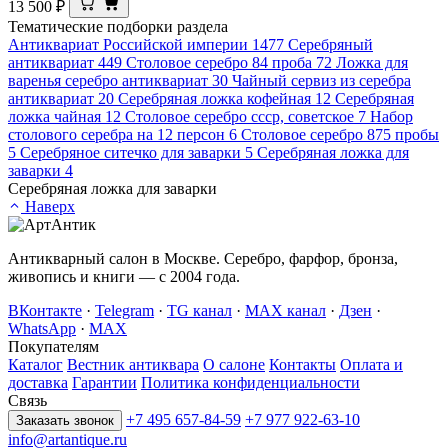
13 500
₽
Тематические подборки раздела
Антиквариат Российской империи
1477
Серебряный
антиквариат
449
Столовое серебро 84 проба
72
Ложка для
варенья серебро антиквариат
30
Чайный сервиз из серебра
антиквариат
20
Серебряная ложка кофейная
12
Серебряная
ложка чайная
12
Cтоловое серебро ссср, советское
7
Набор
столового серебра на 12 персон
6
Cтоловое серебро 875 пробы
5
Серебряное ситечко для заварки
5
Серебряная ложка для
заварки
4
Серебряная ложка для заварки
Наверх
Антикварный салон в Москве. Серебро, фарфор, бронза,
живопись и книги — с 2004 года.
ВКонтакте
·
Telegram
·
TG канал
·
MAX канал
·
Дзен
·
WhatsApp
·
MAX
Покупателям
Каталог
Вестник антиквара
О салоне
Контакты
Оплата и
доставка
Гарантии
Политика конфиденциальности
Связь
+7 495 657-84-59
+7 977 922-63-10
Заказать звонок
info@artantique.ru