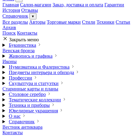
Главная
Салон-магазин
Заказ, доставка и оплата
Гарантии
История
Отзывы
Справочник
▾
Все разделы
Авторы
Торговые марки
Стили
Техники
Статьи
Архив
Поиск
Контакты
Закрыть меню
Букинистика
Венская бронза
Живопись и графика
Иконы
Нумизматика и Фалеристика
Предметы интерьера и обихода
Профессии
Скульптура и статуэтки
Старинные карты и планы
Столовое серебро
Тематические коллекции
Техника и приборы
Ювелирные украшения
О нас
Справочник
Вестник антиквара
Контакты