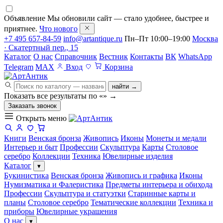
Объявление
Мы обновили сайт — стало удобнее, быстрее и
приятнее.
Что нового
+7 495 657-84-59
info@artantique.ru
Пн–Пт 10:00–19:00
Москва
· Скатертный пер., 15
Каталог
О нас
Справочник
Вестник
Контакты
ВК
WhatsApp
Telegram
MAX
Вход
Корзина
найти →
Показать все результаты по «
»
→
Заказать звонок
Открыть меню
Книги
Венская бронза
Живопись
Иконы
Монеты и медали
Интерьер и быт
Профессии
Скульптура
Карты
Столовое
серебро
Коллекции
Техника
Ювелирные изделия
Каталог
▾
Букинистика
Венская бронза
Живопись и графика
Иконы
Нумизматика и Фалеристика
Предметы интерьера и обихода
Профессии
Скульптура и статуэтки
Старинные карты и
планы
Столовое серебро
Тематические коллекции
Техника и
приборы
Ювелирные украшения
О нас
▾