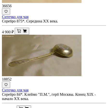
36656
Ситечко для чая
Серебро 875*. Середина ХХ века.
4 900
₽
18852
Ситечко для чая
Серебро 84*. Клеймо "П.М.", герб Москвы. Конец XIX -
начало ХХ века.