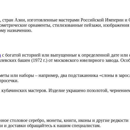
стран Азии, изготовленные мастерами Российской Империи и СС
геометрические орнаменты, стилизованные пейзажи, изображени
ому назначению.
а
с богатой историей или выпущенные к определенной дате или
евских башен (1972 г.) от московского ювелирного завода. Ос
еты или наборы – например, два подстаканника «слоны в заросл
просечки.
кубачинских мастеров. Изделие украшено позолотой, чернением
ое столовое серебро, монеты, книги, иконы и другие редкости
и и доставки обращайтесь к нашим специалистам.