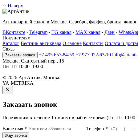
Наверх
Антикварный салон в Москве. Серебро, фарфор, бронза, живопи
ВКонтакте
·
Telegram
·
TG канал
·
MAX канал
·
Дзен
·
WhatsAp
Покупателям
Каталог
Вестник антиквара
О салоне
Контакты
Оплата и доста
Связь
+7 495 657-84-59
+7 977 922-63-10
info@artanti
Заказать звонок
Москва, Скатертный пер., 15
Пн–Пт 10:00–19:00
© 2026 АртАнтик. Москва.
YA·METRIKA
Заказать
звонок
Перезвоним в течение 15 минут в рабочее время (Пн–Пт 10:00–1
Ваше имя
*
Телефон
*
Жду звонка