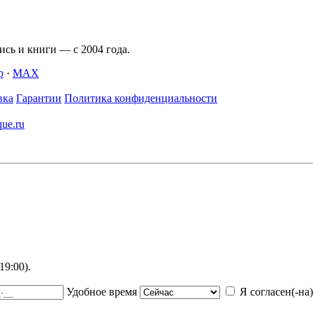
сь и книги — с 2004 года.
p
·
MAX
вка
Гарантии
Политика конфиденциальности
que.ru
9:00).
Удобное время
Я согласен(-на