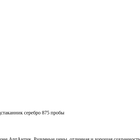
стаканник серебро 875 пробы
оне АртАнтик. Разумные цены, отличная и хорошая сохранность,