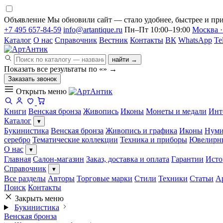
Объявление
Мы обновили сайт — стало удобнее, быстрее и при
+7 495 657-84-59
info@artantique.ru
Пн–Пт 10:00–19:00
Москва ·
Каталог
О нас
Справочник
Вестник
Контакты
ВК
WhatsApp
Te
найти →
Показать все результаты по «
»
→
Заказать звонок
Открыть меню
Книги
Венская бронза
Живопись
Иконы
Монеты и медали
Инт
Каталог
▾
Букинистика
Венская бронза
Живопись и графика
Иконы
Нуми
серебро
Тематические коллекции
Техника и приборы
Ювелирн
О нас
▾
Главная
Салон-магазин
Заказ, доставка и оплата
Гарантии
Исто
Справочник
▾
Все разделы
Авторы
Торговые марки
Стили
Техники
Статьи
А
Поиск
Контакты
Закрыть меню
Букинистика
Венская бронза