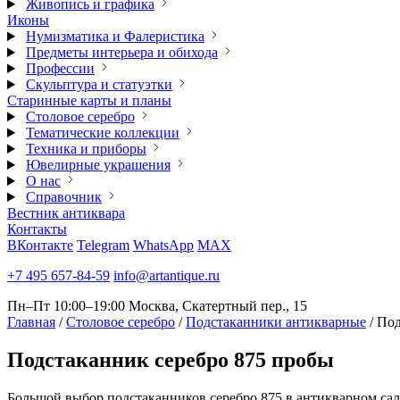
Живопись и графика
Иконы
Нумизматика и Фалеристика
Предметы интерьера и обихода
Профессии
Скульптура и статуэтки
Старинные карты и планы
Столовое серебро
Тематические коллекции
Техника и приборы
Ювелирные украшения
О нас
Справочник
Вестник антиквара
Контакты
ВКонтакте
Telegram
WhatsApp
MAX
+7 495 657-84-59
info@artantique.ru
Пн–Пт 10:00–19:00
Москва, Скатертный пер., 15
Главная
/
Столовое серебро
/
Подстаканники антикварные
/
Под
Подстаканник
серебро 875 пробы
Большой выбор подстаканников серебро 875 в антикварном сал