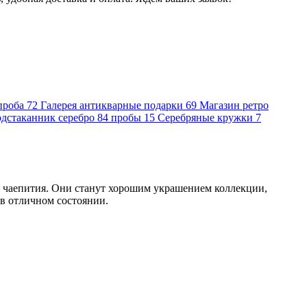
проба
72
Галерея антикварные подарки
69
Магазин ретро
дстаканник серебро 84 пробы
15
Серебряные кружки
7
 чаепития. Они станут хорошим украшением коллекции,
в отличном состоянии.