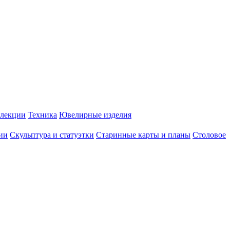
лекции
Техника
Ювелирные изделия
ии
Скульптура и статуэтки
Старинные карты и планы
Столовое