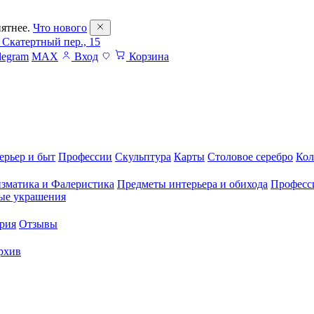
ятнее.
Что нового
 Скатертный пер., 15
legram
MAX
Вход
Корзина
ерьер и быт
Профессии
Скульптура
Карты
Столовое серебро
Кол
зматика и Фалеристика
Предметы интерьера и обихода
Професс
ые украшения
рия
Отзывы
рхив