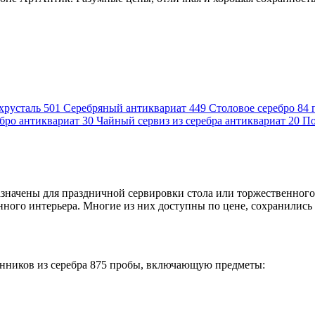
хрусталь
501
Серебряный антиквариат
449
Столовое серебро 84 
ебро антиквариат
30
Чайный сервиз из серебра антиквариат
20
По
значены для праздничной сервировки стола или торжественного
ного интерьера. Многие из них доступны по цене, сохранились 
нников из серебра 875 пробы, включающую предметы: