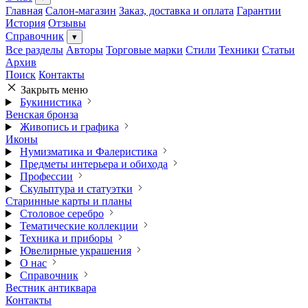
Главная
Салон-магазин
Заказ, доставка и оплата
Гарантии
История
Отзывы
Справочник
▾
Все разделы
Авторы
Торговые марки
Стили
Техники
Статьи
Архив
Поиск
Контакты
Закрыть меню
Букинистика
Венская бронза
Живопись и графика
Иконы
Нумизматика и Фалеристика
Предметы интерьера и обихода
Профессии
Скульптура и статуэтки
Старинные карты и планы
Столовое серебро
Тематические коллекции
Техника и приборы
Ювелирные украшения
О нас
Справочник
Вестник антиквара
Контакты