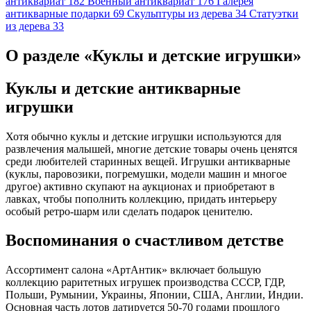
антиквариат
182
Военный антиквариат
176
Галерея
антикварные подарки
69
Скульптуры из дерева
34
Статуэтки
из дерева
33
О разделе «Куклы и детские игрушки»
Куклы и детские антикварные
игрушки
Хотя обычно куклы и детские игрушки используются для
развлечения малышей, многие детские товары очень ценятся
среди любителей старинных вещей. Игрушки антикварные
(куклы, паровозики, погремушки, модели машин и многое
другое) активно скупают на аукционах и приобретают в
лавках, чтобы пополнить коллекцию, придать интерьеру
особый ретро-шарм или сделать подарок ценителю.
Воспоминания о счастливом детстве
Ассортимент салона «АртАнтик» включает большую
коллекцию раритетных игрушек производства СССР, ГДР,
Польши, Румынии, Украины, Японии, США, Англии, Индии.
Основная часть лотов датируется 50-70 годами прошлого