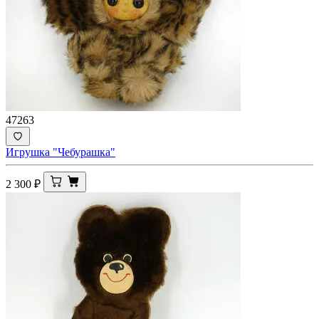
47263
Игрушка "Чебурашка"
2 300
₽