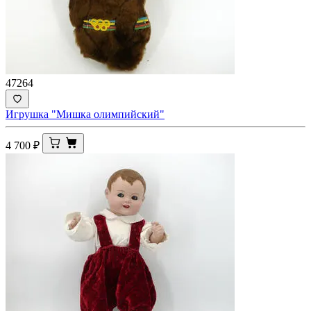
47264
Игрушка "Мишка олимпийский"
4 700
₽