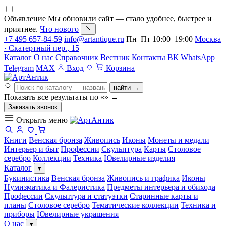
Объявление
Мы обновили сайт — стало удобнее, быстрее и
приятнее.
Что нового
+7 495 657-84-59
info@artantique.ru
Пн–Пт 10:00–19:00
Москва
· Скатертный пер., 15
Каталог
О нас
Справочник
Вестник
Контакты
ВК
WhatsApp
Telegram
MAX
Вход
Корзина
найти →
Показать все результаты по «
»
→
Заказать звонок
Открыть меню
Книги
Венская бронза
Живопись
Иконы
Монеты и медали
Интерьер и быт
Профессии
Скульптура
Карты
Столовое
серебро
Коллекции
Техника
Ювелирные изделия
Каталог
▾
Букинистика
Венская бронза
Живопись и графика
Иконы
Нумизматика и Фалеристика
Предметы интерьера и обихода
Профессии
Скульптура и статуэтки
Старинные карты и
планы
Столовое серебро
Тематические коллекции
Техника и
приборы
Ювелирные украшения
О нас
▾