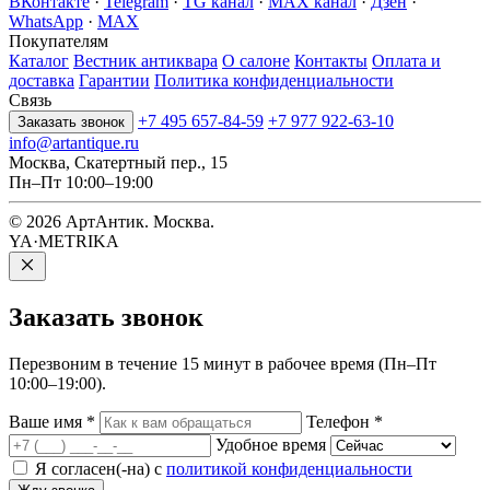
ВКонтакте
·
Telegram
·
TG канал
·
MAX канал
·
Дзен
·
WhatsApp
·
MAX
Покупателям
Каталог
Вестник антиквара
О салоне
Контакты
Оплата и
доставка
Гарантии
Политика конфиденциальности
Связь
+7 495 657-84-59
+7 977 922-63-10
Заказать звонок
info@artantique.ru
Москва, Скатертный пер., 15
Пн–Пт 10:00–19:00
© 2026 АртАнтик. Москва.
YA·METRIKA
Заказать
звонок
Перезвоним в течение 15 минут в рабочее время (Пн–Пт
10:00–19:00).
Ваше имя
*
Телефон
*
Удобное время
Я согласен(-на) с
политикой конфиденциальности