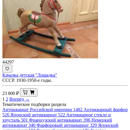
44297
Качалка детская "Лошадка"
СССР. 1930-1950-е годы.
23 800
₽
1
2
Вперёд →
Тематические подборки раздела
Антиквариат Российской империи
1482
Антикварный фарфор
526
Японский антиквариат
522
Антикварное стекло и
хрусталь
501
Французский антиквариат
396
Немецкий
антиквариат
340
Фарфоровый антиквариат
329
Японский