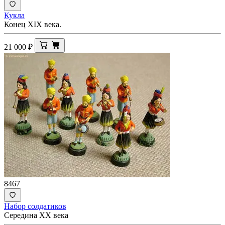
Кукла
Конец XIX века.
21 000
₽
8467
Набор солдатиков
Середина XX века