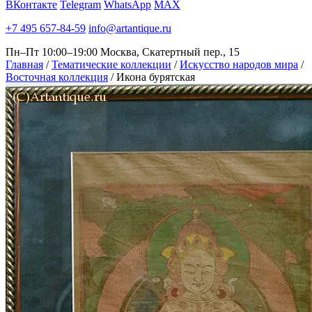
ВКонтакте
Telegram
WhatsApp
MAX
+7 495 657-84-59
info@artantique.ru
Пн–Пт 10:00–19:00
Москва, Скатертный пер., 15
Главная
/
Тематические коллекции
/
Искусство народов мира
/
Восточная коллекция
/
Икона бурятская