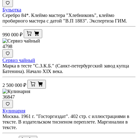
Бульотка
Серебро 84*. Клеймо мастера "Хлебниковъ", клеймо
пробирного мастера с датой "В.П 1883". Экспертиза ГИМ.
990 000
₽
4798
Сервиз чайный
Марка в тесте "С.З.К.Б." (Санкт-петербургский завод купца
Батенина). Начало XIX века.
2 500 000
₽
36847
Кулинария
Москва. 1961 г. "Госторгиздат". 402 стр. с иллюстрациями в
тексте. В издательском тисненом переплете. Маргиналии в
тексте.