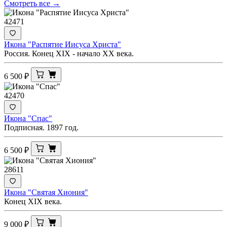
Смотреть все →
42471
Икона "Распятие Иисуса Христа"
Россия. Конец XIX - начало ХХ века.
6 500
₽
42470
Икона "Спас"
Подписная. 1897 год.
6 500
₽
28611
Икона "Святая Хиония"
Конец ХIХ века.
9 000
₽