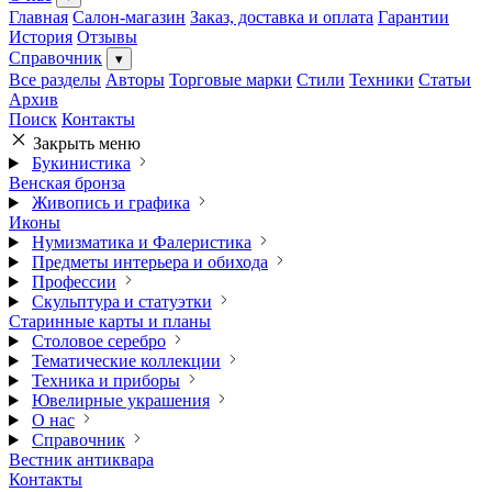
Главная
Салон-магазин
Заказ, доставка и оплата
Гарантии
История
Отзывы
Справочник
▾
Все разделы
Авторы
Торговые марки
Стили
Техники
Статьи
Архив
Поиск
Контакты
Закрыть меню
Букинистика
Венская бронза
Живопись и графика
Иконы
Нумизматика и Фалеристика
Предметы интерьера и обихода
Профессии
Скульптура и статуэтки
Старинные карты и планы
Столовое серебро
Тематические коллекции
Техника и приборы
Ювелирные украшения
О нас
Справочник
Вестник антиквара
Контакты