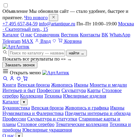
Объявление
Мы обновили сайт — стало удобнее, быстрее и
приятнее.
Что нового
+7 495 657-84-59
info@artantique.ru
Пн–Пт 10:00–19:00
Москва
· Скатертный пер., 15
Каталог
О нас
Справочник
Вестник
Контакты
ВК
WhatsApp
Telegram
MAX
Вход
Корзина
найти →
Показать все результаты по «
»
→
Заказать звонок
Открыть меню
Книги
Венская бронза
Живопись
Иконы
Монеты и медали
Интерьер и быт
Профессии
Скульптура
Карты
Столовое
серебро
Коллекции
Техника
Ювелирные изделия
Каталог
▾
Букинистика
Венская бронза
Живопись и графика
Иконы
Нумизматика и Фалеристика
Предметы интерьера и обихода
Профессии
Скульптура и статуэтки
Старинные карты и
планы
Столовое серебро
Тематические коллекции
Техника и
приборы
Ювелирные украшения
О нас
▾