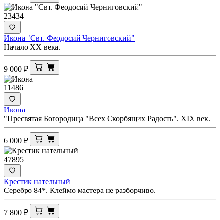
23434
Икона "Свт. Феодосий Черниговский"
Начало ХХ века.
9 000
₽
11486
Икона
"Пресвятая Богородица "Всех Скорбящих Радость". XIX век.
6 000
₽
47895
Крестик нательный
Серебро 84*. Клеймо мастера не разборчиво.
7 800
₽