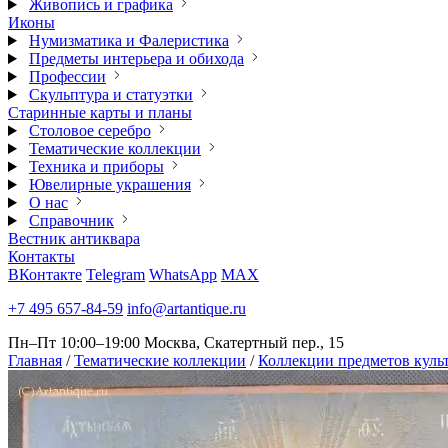
Живопись и графика
Иконы
Нумизматика и Фалеристика
Предметы интерьера и обихода
Профессии
Скульптура и статуэтки
Старинные карты и планы
Столовое серебро
Тематические коллекции
Техника и приборы
Ювелирные украшения
О нас
Справочник
Вестник антиквара
Контакты
ВКонтакте
Telegram
WhatsApp
MAX
+7 495 657-84-59
info@artantique.ru
Пн–Пт 10:00–19:00
Москва, Скатертный пер., 15
Главная
/
Тематические коллекции
/
Коллекции предметов куль