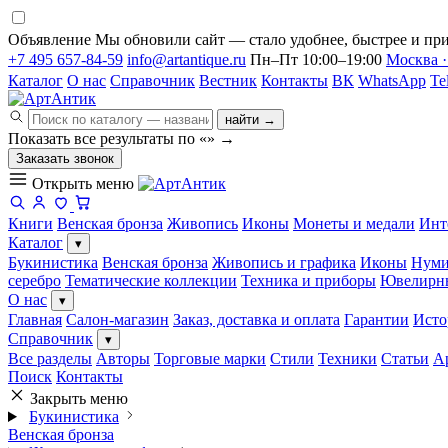
Объявление
Мы обновили сайт — стало удобнее, быстрее и при
+7 495 657-84-59
info@artantique.ru
Пн–Пт 10:00–19:00
Москва ·
Каталог
О нас
Справочник
Вестник
Контакты
ВК
WhatsApp
Te
найти →
Показать все результаты по «
»
→
Заказать звонок
Открыть меню
Книги
Венская бронза
Живопись
Иконы
Монеты и медали
Инт
Каталог
▾
Букинистика
Венская бронза
Живопись и графика
Иконы
Нуми
серебро
Тематические коллекции
Техника и приборы
Ювелирн
О нас
▾
Главная
Салон-магазин
Заказ, доставка и оплата
Гарантии
Исто
Справочник
▾
Все разделы
Авторы
Торговые марки
Стили
Техники
Статьи
А
Поиск
Контакты
Закрыть меню
Букинистика
Венская бронза