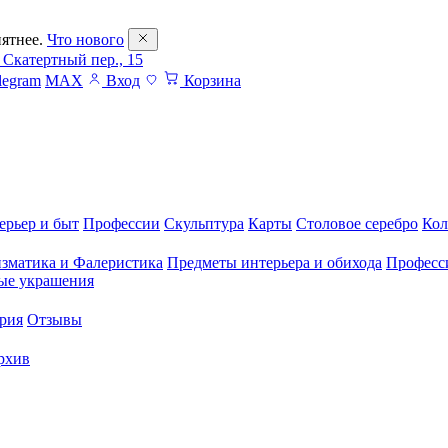
ятнее.
Что нового
 Скатертный пер., 15
legram
MAX
Вход
Корзина
ерьер и быт
Профессии
Скульптура
Карты
Столовое серебро
Кол
зматика и Фалеристика
Предметы интерьера и обихода
Професс
ые украшения
рия
Отзывы
рхив