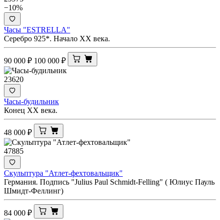
−10%
Часы "ESTRELLA"
Серебро 925*. Начало ХХ века.
90 000
₽
100 000
₽
23620
Часы-будильник
Конец ХХ века.
48 000
₽
47885
Скульптура "Атлет-фехтовальщик"
Германия. Подпись "Julius Paul Schmidt-Felling" ( Юлиус Пауль
Шмидт-Феллинг)
84 000
₽