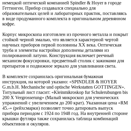
немецкой оптической компанией Spindler & Hoyer в городе
Геттинген. Прибор создавался специально для
образовательных целей и лабораторных практик, поставляясь
в виде продуманного комплекта в оригинальном деревянном
кофре.
Корпус микроскопа изготовлен из прочного металла и покрыт
стойкой черной эмалью, что является характерной чертой
научных приборов первой половины XX века. Оптическая
труба и элементы настройки дополнены деталями из
полированной латуни. Конструкция включает реечный
механизм фокусировки, предметный столик с зажимами для
препаратов и подвижное зеркало для улавливания света.
В комплекте сохранилась оригинальная бумажная
инструкция, на которой указано: «SPINDLER & HOYER
G.m.b.H. Mechanische und optische Werkstatten GOTTINGEN».
Титульный лист гласит: «Kleinmikroskop fur Schulerubungen bis
200 X Vergrosserung» (Малый микроскоп для ученических
упражнений с увеличением до 200 крат). Указанная цена «RM
45.-» (рейхсмарки) позволяет точно датировать выпуск
прибора периодом с 1924 по 1948 год. На внутренней стороне
крышки футляра также сохранилась таблица комбинаций
объективов и окуляров.