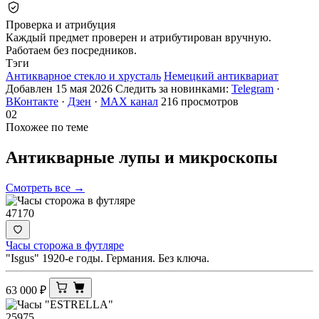
Проверка и атрибуция
Каждый предмет проверен и атрибутирован вручную.
Работаем без посредников.
Тэги
Антикварное стекло и хрусталь
Немецкий антиквариат
Добавлен 15 мая 2026
Следить за новинками:
Telegram
·
ВКонтакте
·
Дзен
·
MAX канал
216 просмотров
02
Похожее по теме
Антикварные лупы и
микроскопы
Смотреть все →
47170
Часы сторожа в футляре
"Isgus" 1920-e годы. Германия. Без ключа.
63 000
₽
25975