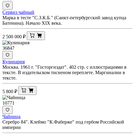
Сервиз чайный
Марка в тесте "С.З.К.Б." (Санкт-петербургский завод купца
Батенина). Начало XIX века.
2 500 000
₽
36847
Кулинария
Москва. 1961 г. "Госторгиздат". 402 стр. с иллюстрациями в
тексте. В издательском тисненом переплете. Маргиналии в
тексте.
5 800
₽
10771
Чайница
Серебро 84". Клеймо "К.Фаберже" под гербом Российской
империи