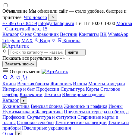
Объявление
Мы обновили сайт — стало удобнее, быстрее и
приятнее.
Что нового
+7 495 657-84-59
info@artantique.ru
Пн–Пт 10:00–19:00
Москва
· Скатертный пер., 15
Каталог
О нас
Справочник
Вестник
Контакты
ВК
WhatsApp
Telegram
MAX
Вход
Корзина
найти →
Показать все результаты по «
»
→
Заказать звонок
Открыть меню
Книги
Венская бронза
Живопись
Иконы
Монеты и медали
Интерьер и быт
Профессии
Скульптура
Карты
Столовое
серебро
Коллекции
Техника
Ювелирные изделия
Каталог
▾
Букинистика
Венская бронза
Живопись и графика
Иконы
Нумизматика и Фалеристика
Предметы интерьера и обихода
Профессии
Скульптура и статуэтки
Старинные карты и
планы
Столовое серебро
Тематические коллекции
Техника и
приборы
Ювелирные украшения
О нас
▾