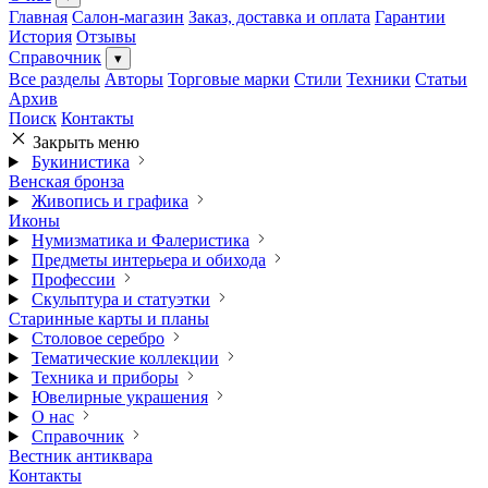
Главная
Салон-магазин
Заказ, доставка и оплата
Гарантии
История
Отзывы
Справочник
▾
Все разделы
Авторы
Торговые марки
Стили
Техники
Статьи
Архив
Поиск
Контакты
Закрыть меню
Букинистика
Венская бронза
Живопись и графика
Иконы
Нумизматика и Фалеристика
Предметы интерьера и обихода
Профессии
Скульптура и статуэтки
Старинные карты и планы
Столовое серебро
Тематические коллекции
Техника и приборы
Ювелирные украшения
О нас
Справочник
Вестник антиквара
Контакты