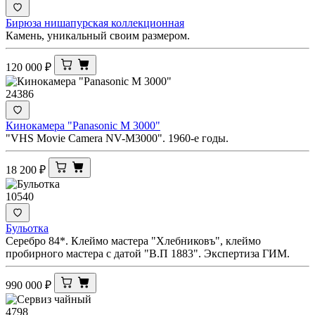
Бирюза нишапурская коллекционная
Камень, уникальный своим размером.
120 000
₽
24386
Кинокамера "Panasonic M 3000"
"VHS Movie Camera NV-M3000". 1960-е годы.
18 200
₽
10540
Бульотка
Серебро 84*. Клеймо мастера "Хлебниковъ", клеймо
пробирного мастера с датой "В.П 1883". Экспертиза ГИМ.
990 000
₽
4798