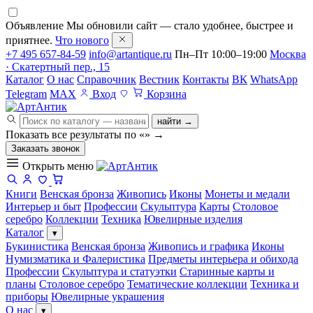
Объявление
Мы обновили сайт — стало удобнее, быстрее и
приятнее.
Что нового
+7 495 657-84-59
info@artantique.ru
Пн–Пт 10:00–19:00
Москва
· Скатертный пер., 15
Каталог
О нас
Справочник
Вестник
Контакты
ВК
WhatsApp
Telegram
MAX
Вход
Корзина
найти →
Показать все результаты по «
»
→
Заказать звонок
Открыть меню
Книги
Венская бронза
Живопись
Иконы
Монеты и медали
Интерьер и быт
Профессии
Скульптура
Карты
Столовое
серебро
Коллекции
Техника
Ювелирные изделия
Каталог
▾
Букинистика
Венская бронза
Живопись и графика
Иконы
Нумизматика и Фалеристика
Предметы интерьера и обихода
Профессии
Скульптура и статуэтки
Старинные карты и
планы
Столовое серебро
Тематические коллекции
Техника и
приборы
Ювелирные украшения
О нас
▾