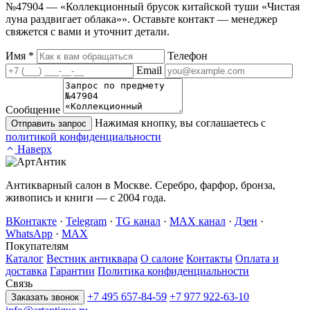
№47904 — «Коллекционный брусок китайской туши «Чистая
луна раздвигает облака»». Оставьте контакт — менеджер
свяжется с вами и уточнит детали.
Имя
*
Телефон
Email
Сообщение
Нажимая кнопку, вы соглашаетесь с
Отправить запрос
политикой конфиденциальности
Наверх
Антикварный салон в Москве. Серебро, фарфор, бронза,
живопись и книги — с 2004 года.
ВКонтакте
·
Telegram
·
TG канал
·
MAX канал
·
Дзен
·
WhatsApp
·
MAX
Покупателям
Каталог
Вестник антиквара
О салоне
Контакты
Оплата и
доставка
Гарантии
Политика конфиденциальности
Связь
+7 495 657-84-59
+7 977 922-63-10
Заказать звонок