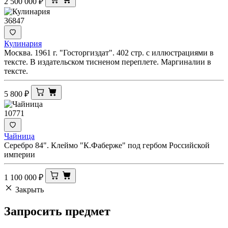
2 500 000
₽
36847
Кулинария
Москва. 1961 г. "Госторгиздат". 402 стр. с иллюстрациями в
тексте. В издательском тисненом переплете. Маргиналии в
тексте.
5 800
₽
10771
Чайница
Серебро 84". Клеймо "К.Фаберже" под гербом Российской
империи
1 100 000
₽
Закрыть
Запросить
предмет