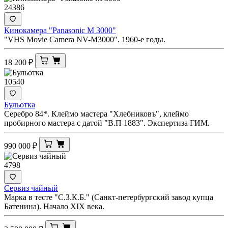
24386
Кинокамера "Panasonic M 3000"
"VHS Movie Camera NV-M3000". 1960-е годы.
18 200
₽
10540
Бульотка
Серебро 84*. Клеймо мастера "Хлебниковъ", клеймо
пробирного мастера с датой "В.П 1883". Экспертиза ГИМ.
990 000
₽
4798
Сервиз чайный
Марка в тесте "С.З.К.Б." (Санкт-петербургский завод купца
Батенина). Начало XIX века.