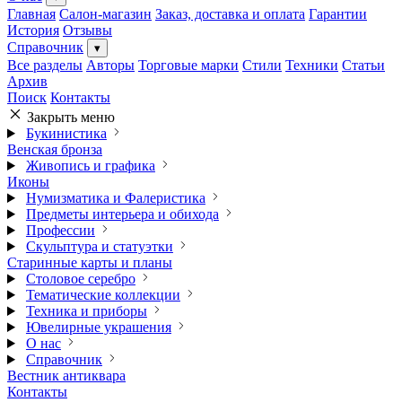
Главная
Салон-магазин
Заказ, доставка и оплата
Гарантии
История
Отзывы
Справочник
▾
Все разделы
Авторы
Торговые марки
Стили
Техники
Статьи
Архив
Поиск
Контакты
Закрыть меню
Букинистика
Венская бронза
Живопись и графика
Иконы
Нумизматика и Фалеристика
Предметы интерьера и обихода
Профессии
Скульптура и статуэтки
Старинные карты и планы
Столовое серебро
Тематические коллекции
Техника и приборы
Ювелирные украшения
О нас
Справочник
Вестник антиквара
Контакты