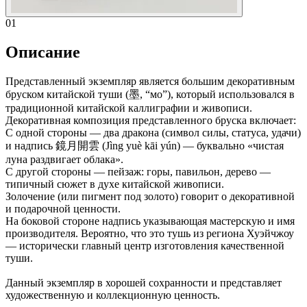
01
Описание
Представленный экземпляр является большим декоративным
бруском китайской туши (墨, “мо”), который использовался в
традиционной китайской каллиграфии и живописи.
Декоративная композиция представленного бруска включает:
С одной стороны — два дракона (символ силы, статуса, удачи)
и надпись 鏡月開雲 (Jìng yuè kāi yún) — буквально «чистая
луна раздвигает облака».
С другой стороны — пейзаж: горы, павильон, дерево —
типичный сюжет в духе китайской живописи.
Золочение (или пигмент под золото) говорит о декоративной
и подарочной ценности.
На боковой стороне надпись указывающая мастерскую и имя
производителя. Вероятно, что это тушь из региона Хуэйчжоу
— исторически главный центр изготовления качественной
туши.
Данный экземпляр в хорошей сохранности и представляет
художественную и коллекционную ценность.