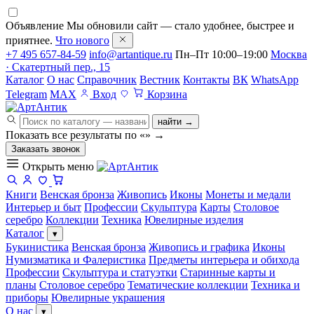
Объявление
Мы обновили сайт — стало удобнее, быстрее и
приятнее.
Что нового
+7 495 657-84-59
info@artantique.ru
Пн–Пт 10:00–19:00
Москва
· Скатертный пер., 15
Каталог
О нас
Справочник
Вестник
Контакты
ВК
WhatsApp
Telegram
MAX
Вход
Корзина
найти →
Показать все результаты по «
»
→
Заказать звонок
Открыть меню
Книги
Венская бронза
Живопись
Иконы
Монеты и медали
Интерьер и быт
Профессии
Скульптура
Карты
Столовое
серебро
Коллекции
Техника
Ювелирные изделия
Каталог
▾
Букинистика
Венская бронза
Живопись и графика
Иконы
Нумизматика и Фалеристика
Предметы интерьера и обихода
Профессии
Скульптура и статуэтки
Старинные карты и
планы
Столовое серебро
Тематические коллекции
Техника и
приборы
Ювелирные украшения
О нас
▾