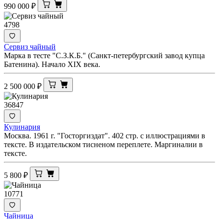
990 000
₽
4798
Сервиз чайный
Марка в тесте "С.З.К.Б." (Санкт-петербургский завод купца
Батенина). Начало XIX века.
2 500 000
₽
36847
Кулинария
Москва. 1961 г. "Госторгиздат". 402 стр. с иллюстрациями в
тексте. В издательском тисненом переплете. Маргиналии в
тексте.
5 800
₽
10771
Чайница