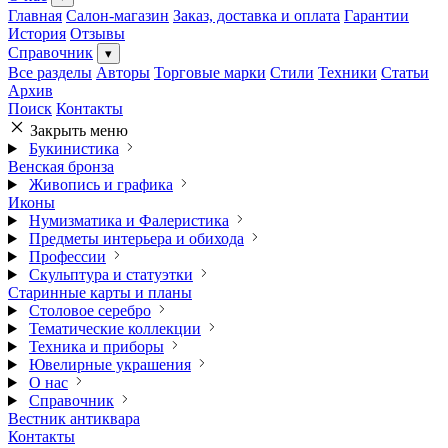
Главная
Салон-магазин
Заказ, доставка и оплата
Гарантии
История
Отзывы
Справочник
▾
Все разделы
Авторы
Торговые марки
Стили
Техники
Статьи
Архив
Поиск
Контакты
Закрыть меню
Букинистика
Венская бронза
Живопись и графика
Иконы
Нумизматика и Фалеристика
Предметы интерьера и обихода
Профессии
Скульптура и статуэтки
Старинные карты и планы
Столовое серебро
Тематические коллекции
Техника и приборы
Ювелирные украшения
О нас
Справочник
Вестник антиквара
Контакты