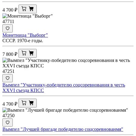
4 700
₽
47711
Монетница "Выборг"
СССР. 1970-е годы.
7 800
₽
47251
Вымпел "Участнику-победителю соцсоревнования в честь
XXVI съезда КПСС
4 700
₽
47250
Вымпел "Лучшей бригаде победителю соцсоревнованмя"