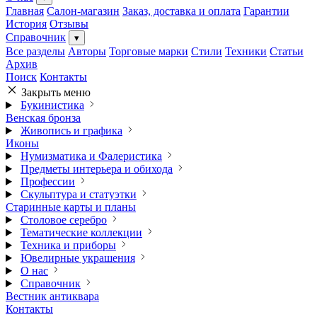
Главная
Салон-магазин
Заказ, доставка и оплата
Гарантии
История
Отзывы
Справочник
▾
Все разделы
Авторы
Торговые марки
Стили
Техники
Статьи
Архив
Поиск
Контакты
Закрыть меню
Букинистика
Венская бронза
Живопись и графика
Иконы
Нумизматика и Фалеристика
Предметы интерьера и обихода
Профессии
Скульптура и статуэтки
Старинные карты и планы
Столовое серебро
Тематические коллекции
Техника и приборы
Ювелирные украшения
О нас
Справочник
Вестник антиквара
Контакты