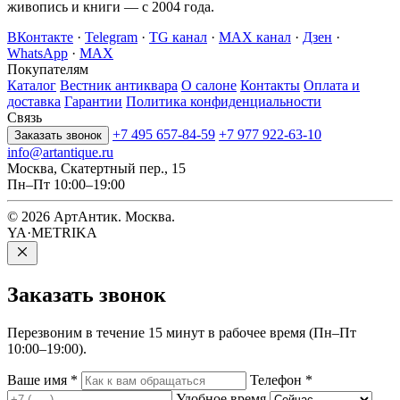
живопись и книги — с 2004 года.
ВКонтакте
·
Telegram
·
TG канал
·
MAX канал
·
Дзен
·
WhatsApp
·
MAX
Покупателям
Каталог
Вестник антиквара
О салоне
Контакты
Оплата и
доставка
Гарантии
Политика конфиденциальности
Связь
+7 495 657-84-59
+7 977 922-63-10
Заказать звонок
info@artantique.ru
Москва, Скатертный пер., 15
Пн–Пт 10:00–19:00
© 2026 АртАнтик. Москва.
YA·METRIKA
Заказать
звонок
Перезвоним в течение 15 минут в рабочее время (Пн–Пт
10:00–19:00).
Ваше имя
*
Телефон
*
Удобное время