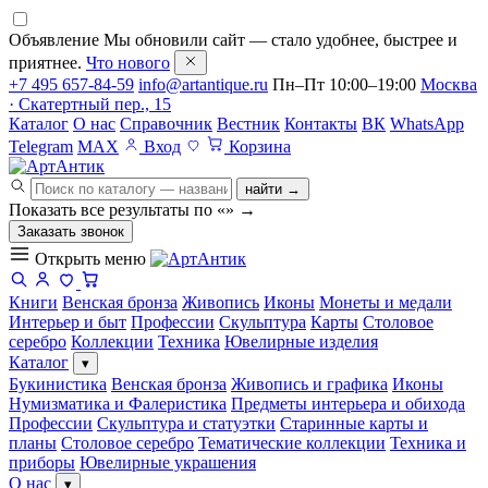
Объявление
Мы обновили сайт — стало удобнее, быстрее и
приятнее.
Что нового
+7 495 657-84-59
info@artantique.ru
Пн–Пт 10:00–19:00
Москва
· Скатертный пер., 15
Каталог
О нас
Справочник
Вестник
Контакты
ВК
WhatsApp
Telegram
MAX
Вход
Корзина
найти →
Показать все результаты по «
»
→
Заказать звонок
Открыть меню
Книги
Венская бронза
Живопись
Иконы
Монеты и медали
Интерьер и быт
Профессии
Скульптура
Карты
Столовое
серебро
Коллекции
Техника
Ювелирные изделия
Каталог
▾
Букинистика
Венская бронза
Живопись и графика
Иконы
Нумизматика и Фалеристика
Предметы интерьера и обихода
Профессии
Скульптура и статуэтки
Старинные карты и
планы
Столовое серебро
Тематические коллекции
Техника и
приборы
Ювелирные украшения
О нас
▾