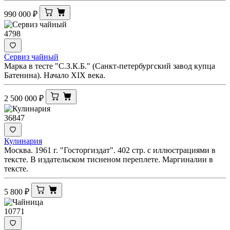
990 000
₽
4798
Сервиз чайный
Марка в тесте "С.З.К.Б." (Санкт-петербургский завод купца
Батенина). Начало XIX века.
2 500 000
₽
36847
Кулинария
Москва. 1961 г. "Госторгиздат". 402 стр. с иллюстрациями в
тексте. В издательском тисненом переплете. Маргиналии в
тексте.
5 800
₽
10771