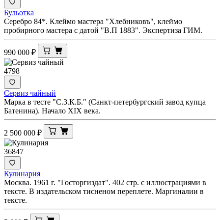
Бульотка
Серебро 84*. Клеймо мастера "Хлебниковъ", клеймо
пробирного мастера с датой "В.П 1883". Экспертиза ГИМ.
990 000
₽
4798
Сервиз чайный
Марка в тесте "С.З.К.Б." (Санкт-петербургский завод купца
Батенина). Начало XIX века.
2 500 000
₽
36847
Кулинария
Москва. 1961 г. "Госторгиздат". 402 стр. с иллюстрациями в
тексте. В издательском тисненом переплете. Маргиналии в
тексте.