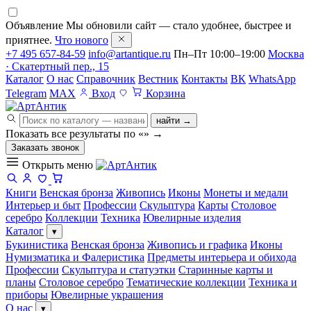
Объявление
Мы обновили сайт — стало удобнее, быстрее и
приятнее.
Что нового
+7 495 657-84-59
info@artantique.ru
Пн–Пт 10:00–19:00
Москва
· Скатертный пер., 15
Каталог
О нас
Справочник
Вестник
Контакты
ВК
WhatsApp
Telegram
MAX
Вход
Корзина
найти →
Показать все результаты по «
»
→
Заказать звонок
Открыть меню
Книги
Венская бронза
Живопись
Иконы
Монеты и медали
Интерьер и быт
Профессии
Скульптура
Карты
Столовое
серебро
Коллекции
Техника
Ювелирные изделия
Каталог
▾
Букинистика
Венская бронза
Живопись и графика
Иконы
Нумизматика и Фалеристика
Предметы интерьера и обихода
Профессии
Скульптура и статуэтки
Старинные карты и
планы
Столовое серебро
Тематические коллекции
Техника и
приборы
Ювелирные украшения
О нас
▾