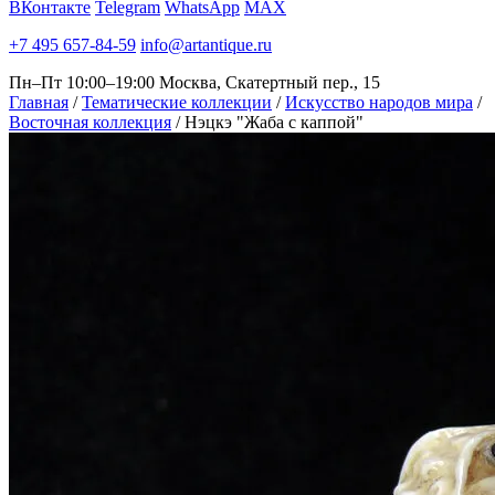
ВКонтакте
Telegram
WhatsApp
MAX
+7 495 657-84-59
info@artantique.ru
Пн–Пт 10:00–19:00
Москва, Скатертный пер., 15
Главная
/
Тематические коллекции
/
Искусство народов мира
/
Восточная коллекция
/
Нэцкэ "Жаба с каппой"