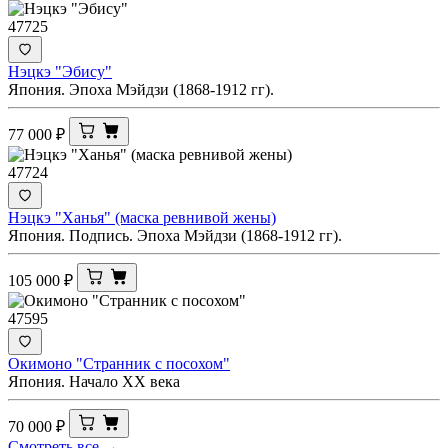
47725
Нэцкэ "Эбису"
Япония. Эпоха Мэйдзи (1868-1912 гг).
77 000
₽
47724
Нэцкэ "Ханья" (маска ревнивой жены)
Япония. Подпись. Эпоха Мэйдзи (1868-1912 гг).
105 000
₽
47595
Окимоно "Странник с посохом"
Япония. Начало XX века
70 000
₽
Смотреть все →