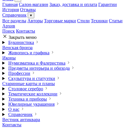
Главная
Салон-магазин
Заказ, доставка и оплата
Гарантии
История
Отзывы
Справочник
▾
Все разделы
Авторы
Торговые марки
Стили
Техники
Статьи
Архив
Поиск
Контакты
Закрыть меню
Букинистика
Венская бронза
Живопись и графика
Иконы
Нумизматика и Фалеристика
Предметы интерьера и обихода
Профессии
Скульптура и статуэтки
Старинные карты и планы
Столовое серебро
Тематические коллекции
Техника и приборы
Ювелирные украшения
О нас
Справочник
Вестник антиквара
Контакты