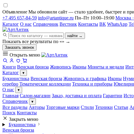
Объявление
Мы обновили сайт — стало удобнее, быстрее и при
+7 495 657-84-59
info@artantique.ru
Пн–Пт 10:00–19:00
Москва ·
Каталог
О нас
Справочник
Вестник
Контакты
ВК
WhatsApp
Te
найти →
Показать все результаты по «
»
→
Заказать звонок
Открыть меню
Книги
Венская бронза
Живопись
Иконы
Монеты и медали
Инт
Каталог
▾
Букинистика
Венская бронза
Живопись и графика
Иконы
Нуми
серебро
Тематические коллекции
Техника и приборы
Ювелирн
О нас
▾
Главная
Салон-магазин
Заказ, доставка и оплата
Гарантии
Исто
Справочник
▾
Все разделы
Авторы
Торговые марки
Стили
Техники
Статьи
А
Поиск
Контакты
Закрыть меню
Букинистика
Венская бронза