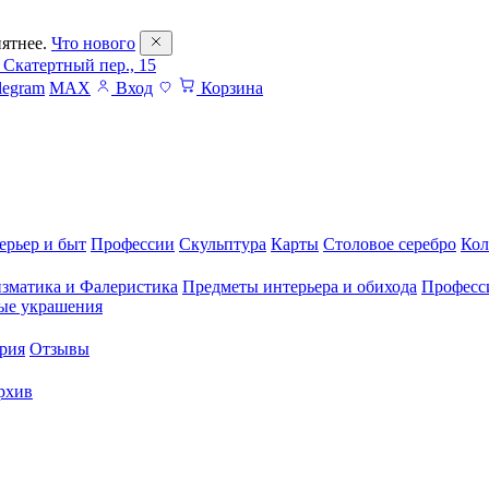
ятнее.
Что нового
 Скатертный пер., 15
legram
MAX
Вход
Корзина
ерьер и быт
Профессии
Скульптура
Карты
Столовое серебро
Кол
зматика и Фалеристика
Предметы интерьера и обихода
Професс
ые украшения
рия
Отзывы
рхив