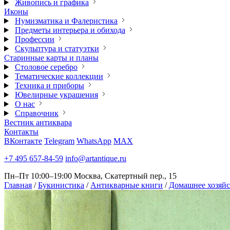
Живопись и графика
Иконы
Нумизматика и Фалеристика
Предметы интерьера и обихода
Профессии
Скульптура и статуэтки
Старинные карты и планы
Столовое серебро
Тематические коллекции
Техника и приборы
Ювелирные украшения
О нас
Справочник
Вестник антиквара
Контакты
ВКонтакте
Telegram
WhatsApp
MAX
+7 495 657-84-59
info@artantique.ru
Пн–Пт 10:00–19:00
Москва, Скатертный пер., 15
Главная
/
Букинистика
/
Антикварные книги
/
Домашнее хозяйс