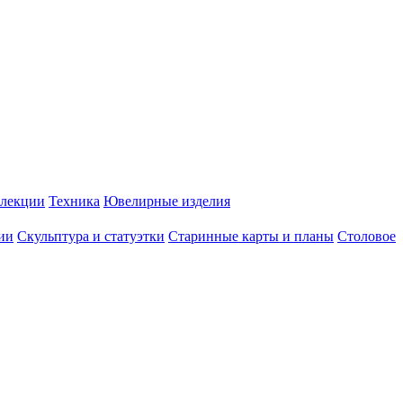
лекции
Техника
Ювелирные изделия
ии
Скульптура и статуэтки
Старинные карты и планы
Столовое