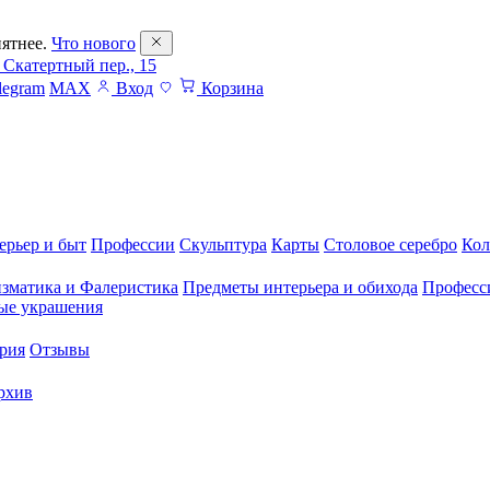
ятнее.
Что нового
 Скатертный пер., 15
legram
MAX
Вход
Корзина
ерьер и быт
Профессии
Скульптура
Карты
Столовое серебро
Кол
зматика и Фалеристика
Предметы интерьера и обихода
Професс
ые украшения
рия
Отзывы
рхив