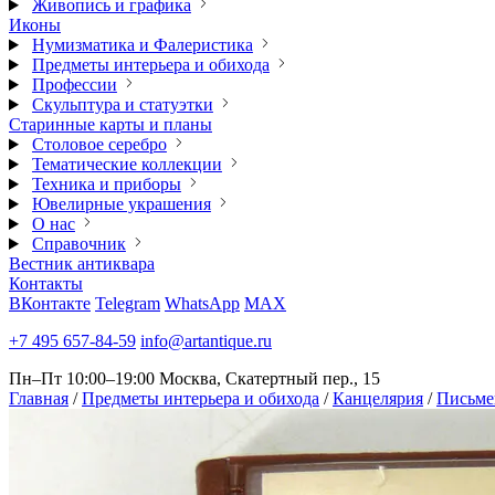
Живопись и графика
Иконы
Нумизматика и Фалеристика
Предметы интерьера и обихода
Профессии
Скульптура и статуэтки
Старинные карты и планы
Столовое серебро
Тематические коллекции
Техника и приборы
Ювелирные украшения
О нас
Справочник
Вестник антиквара
Контакты
ВКонтакте
Telegram
WhatsApp
MAX
+7 495 657-84-59
info@artantique.ru
Пн–Пт 10:00–19:00
Москва, Скатертный пер., 15
Главная
/
Предметы интерьера и обихода
/
Канцелярия
/
Письме