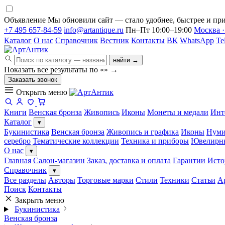
Объявление
Мы обновили сайт — стало удобнее, быстрее и при
+7 495 657-84-59
info@artantique.ru
Пн–Пт 10:00–19:00
Москва ·
Каталог
О нас
Справочник
Вестник
Контакты
ВК
WhatsApp
Te
найти →
Показать все результаты по «
»
→
Заказать звонок
Открыть меню
Книги
Венская бронза
Живопись
Иконы
Монеты и медали
Инт
Каталог
▾
Букинистика
Венская бронза
Живопись и графика
Иконы
Нуми
серебро
Тематические коллекции
Техника и приборы
Ювелирн
О нас
▾
Главная
Салон-магазин
Заказ, доставка и оплата
Гарантии
Исто
Справочник
▾
Все разделы
Авторы
Торговые марки
Стили
Техники
Статьи
А
Поиск
Контакты
Закрыть меню
Букинистика
Венская бронза