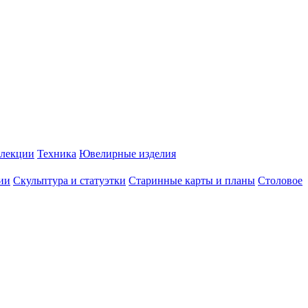
лекции
Техника
Ювелирные изделия
ии
Скульптура и статуэтки
Старинные карты и планы
Столовое