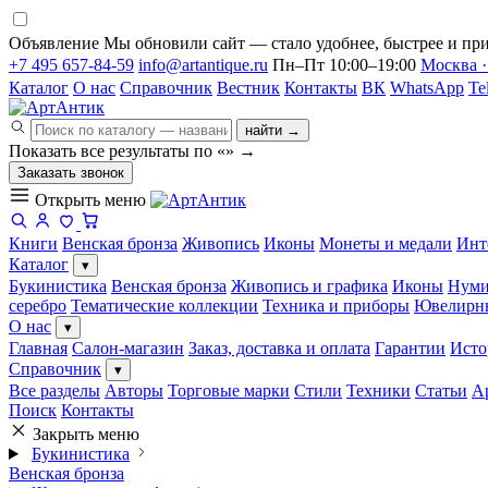
Объявление
Мы обновили сайт — стало удобнее, быстрее и при
+7 495 657-84-59
info@artantique.ru
Пн–Пт 10:00–19:00
Москва ·
Каталог
О нас
Справочник
Вестник
Контакты
ВК
WhatsApp
Te
найти →
Показать все результаты по «
»
→
Заказать звонок
Открыть меню
Книги
Венская бронза
Живопись
Иконы
Монеты и медали
Инт
Каталог
▾
Букинистика
Венская бронза
Живопись и графика
Иконы
Нуми
серебро
Тематические коллекции
Техника и приборы
Ювелирн
О нас
▾
Главная
Салон-магазин
Заказ, доставка и оплата
Гарантии
Исто
Справочник
▾
Все разделы
Авторы
Торговые марки
Стили
Техники
Статьи
А
Поиск
Контакты
Закрыть меню
Букинистика
Венская бронза