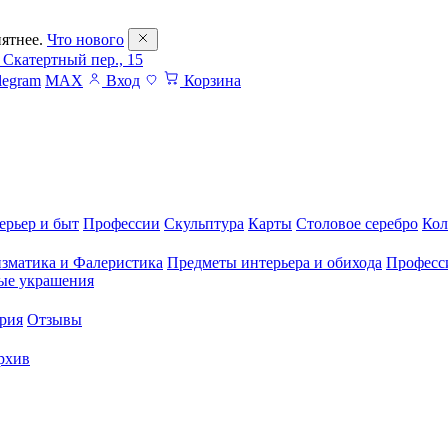
ятнее.
Что нового
 Скатертный пер., 15
legram
MAX
Вход
Корзина
ерьер и быт
Профессии
Скульптура
Карты
Столовое серебро
Кол
зматика и Фалеристика
Предметы интерьера и обихода
Професс
ые украшения
рия
Отзывы
рхив