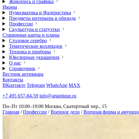
Живопись и графика
Иконы
Нумизматика и Фалеристика
Предметы интерьера и обихода
Профессии
Скульптура и статуэтки
Старинные карты и планы
Столовое серебро
Тематические коллекции
Техника и приборы
Ювелирные украшения
О нас
Справочник
Вестник антиквара
Контакты
ВКонтакте
Telegram
WhatsApp
MAX
+7 495 657-84-59
info@artantique.ru
Пн–Пт 10:00–19:00
Москва, Скатертный пер., 15
Главная
/
Профессии
/
Военное дело
/
Военная форма и амуниц