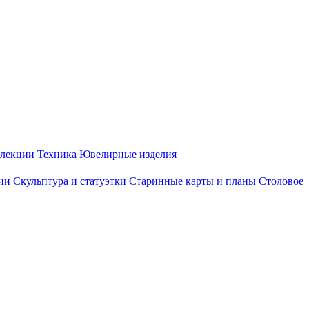
лекции
Техника
Ювелирные изделия
ии
Скульптура и статуэтки
Старинные карты и планы
Столовое