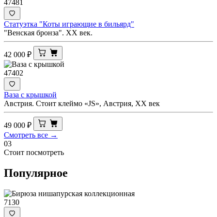
47481
Статуэтка "Коты играющие в бильярд"
"Венская бронза". XX век.
42 000
₽
47402
Ваза с крышкой
Австрия. Стоит клеймо «JS», Австрия, XX век
49 000
₽
Смотреть все →
03
Стоит посмотреть
Популярное
7130