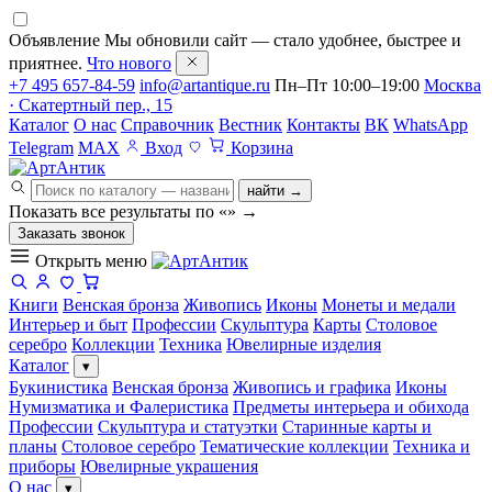
Объявление
Мы обновили сайт — стало удобнее, быстрее и
приятнее.
Что нового
+7 495 657-84-59
info@artantique.ru
Пн–Пт 10:00–19:00
Москва
· Скатертный пер., 15
Каталог
О нас
Справочник
Вестник
Контакты
ВК
WhatsApp
Telegram
MAX
Вход
Корзина
найти →
Показать все результаты по «
»
→
Заказать звонок
Открыть меню
Книги
Венская бронза
Живопись
Иконы
Монеты и медали
Интерьер и быт
Профессии
Скульптура
Карты
Столовое
серебро
Коллекции
Техника
Ювелирные изделия
Каталог
▾
Букинистика
Венская бронза
Живопись и графика
Иконы
Нумизматика и Фалеристика
Предметы интерьера и обихода
Профессии
Скульптура и статуэтки
Старинные карты и
планы
Столовое серебро
Тематические коллекции
Техника и
приборы
Ювелирные украшения
О нас
▾