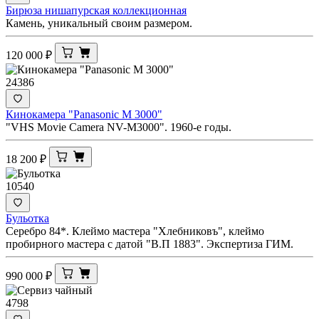
Бирюза нишапурская коллекционная
Камень, уникальный своим размером.
120 000
₽
24386
Кинокамера "Panasonic M 3000"
"VHS Movie Camera NV-M3000". 1960-е годы.
18 200
₽
10540
Бульотка
Серебро 84*. Клеймо мастера "Хлебниковъ", клеймо
пробирного мастера с датой "В.П 1883". Экспертиза ГИМ.
990 000
₽
4798