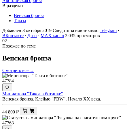
Австрийская бронза
В разделах
Венская бронза
Таксы
Добавлен 3 октября 2019
Следить за новинками:
Telegram
·
ВКонтакте
·
Дзен
·
MAX канал
2 035 просмотров
02
Похожее по теме
Венская
бронза
Смотреть все →
47784
Миниатюра "Такса в ботинке"
Венская бронза. Клеймо "FBW". Начало ХХ века.
44 800
₽
47763