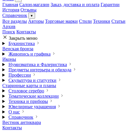
Главная
Салон-магазин
Заказ, доставка и оплата
Гарантии
История
Отзывы
Справочник
▾
Все разделы
Авторы
Торговые марки
Стили
Техники
Статьи
Архив
Поиск
Контакты
Закрыть меню
Букинистика
Венская бронза
Живопись и графика
Иконы
Нумизматика и Фалеристика
Предметы интерьера и обихода
Профессии
Скульптура и статуэтки
Старинные карты и планы
Столовое серебро
Тематические коллекции
Техника и приборы
Ювелирные украшения
О нас
Справочник
Вестник антиквара
Контакты