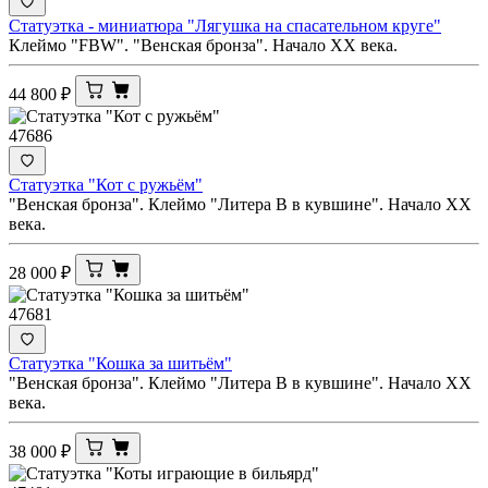
Статуэтка - миниатюра "Лягушка на спасательном круге"
Клеймо "FBW". "Венская бронза". Начало ХХ века.
44 800
₽
47686
Статуэтка "Кот с ружьём"
"Венская бронза". Клеймо "Литера В в кувшине". Начало ХХ
века.
28 000
₽
47681
Статуэтка "Кошка за шитьём"
"Венская бронза". Клеймо "Литера В в кувшине". Начало ХХ
века.
38 000
₽