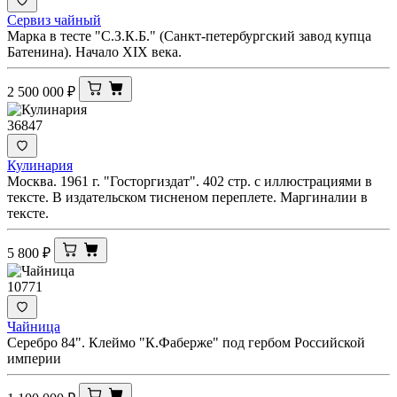
Сервиз чайный
Марка в тесте "С.З.К.Б." (Санкт-петербургский завод купца
Батенина). Начало XIX века.
2 500 000
₽
36847
Кулинария
Москва. 1961 г. "Госторгиздат". 402 стр. с иллюстрациями в
тексте. В издательском тисненом переплете. Маргиналии в
тексте.
5 800
₽
10771
Чайница
Серебро 84". Клеймо "К.Фаберже" под гербом Российской
империи