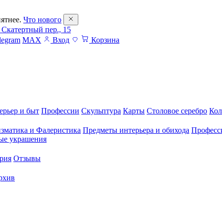
ятнее.
Что нового
 Скатертный пер., 15
legram
MAX
Вход
Корзина
ерьер и быт
Профессии
Скульптура
Карты
Столовое серебро
Кол
зматика и Фалеристика
Предметы интерьера и обихода
Професс
ые украшения
рия
Отзывы
рхив