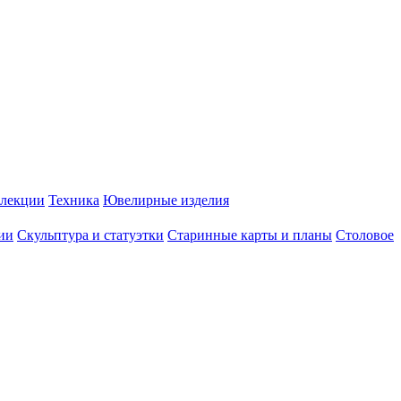
лекции
Техника
Ювелирные изделия
ии
Скульптура и статуэтки
Старинные карты и планы
Столовое