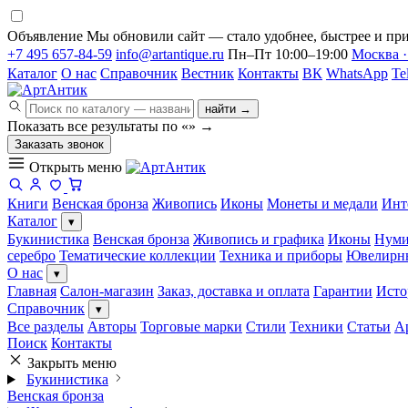
Объявление
Мы обновили сайт — стало удобнее, быстрее и при
+7 495 657-84-59
info@artantique.ru
Пн–Пт 10:00–19:00
Москва ·
Каталог
О нас
Справочник
Вестник
Контакты
ВК
WhatsApp
Te
найти →
Показать все результаты по «
»
→
Заказать звонок
Открыть меню
Книги
Венская бронза
Живопись
Иконы
Монеты и медали
Инт
Каталог
▾
Букинистика
Венская бронза
Живопись и графика
Иконы
Нуми
серебро
Тематические коллекции
Техника и приборы
Ювелирн
О нас
▾
Главная
Салон-магазин
Заказ, доставка и оплата
Гарантии
Исто
Справочник
▾
Все разделы
Авторы
Торговые марки
Стили
Техники
Статьи
А
Поиск
Контакты
Закрыть меню
Букинистика
Венская бронза