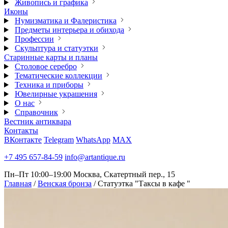
Живопись и графика
Иконы
Нумизматика и Фалеристика
Предметы интерьера и обихода
Профессии
Скульптура и статуэтки
Старинные карты и планы
Столовое серебро
Тематические коллекции
Техника и приборы
Ювелирные украшения
О нас
Справочник
Вестник антиквара
Контакты
ВКонтакте
Telegram
WhatsApp
MAX
+7 495 657-84-59
info@artantique.ru
Пн–Пт 10:00–19:00
Москва, Скатертный пер., 15
Главная
/
Венская бронза
/
Статуэтка "Таксы в кафе "