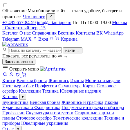
Объявление
Мы обновили сайт — стало удобнее, быстрее и
приятнее.
Что нового
+7 495 657-84-59
info@artantique.ru
Пн–Пт 10:00–19:00
Москва
· Скатертный пер., 15
Каталог
О нас
Справочник
Вестник
Контакты
ВК
WhatsApp
Telegram
MAX
Вход
Корзина
найти →
Показать все результаты по «
»
→
Заказать звонок
Открыть меню
Книги
Венская бронза
Живопись
Иконы
Монеты и медали
Интерьер и быт
Профессии
Скульптура
Карты
Столовое
серебро
Коллекции
Техника
Ювелирные изделия
Каталог
▾
Букинистика
Венская бронза
Живопись и графика
Иконы
Нумизматика и Фалеристика
Предметы интерьера и обихода
Профессии
Скульптура и статуэтки
Старинные карты и
планы
Столовое серебро
Тематические коллекции
Техника и
приборы
Ювелирные украшения
О нас
▾