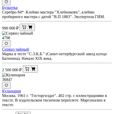
Бульотка
Серебро 84*. Клеймо мастера "Хлебниковъ", клеймо
пробирного мастера с датой "В.П 1883". Экспертиза ГИМ.
990 000
₽
4798
Сервиз чайный
Марка в тесте "С.З.К.Б." (Санкт-петербургский завод купца
Батенина). Начало XIX века.
2 500 000
₽
36847
Кулинария
Москва. 1961 г. "Госторгиздат". 402 стр. с иллюстрациями в
тексте. В издательском тисненом переплете. Маргиналии в
тексте.