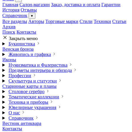
Главная
Салон-магазин
Заказ, доставка и оплата
Гарантии
История
Отзывы
Справочник
▾
Все разделы
Авторы
Торговые марки
Стили
Техники
Статьи
Архив
Поиск
Контакты
Закрыть меню
Букинистика
Венская бронза
Живопись и графика
Иконы
Нумизматика и Фалеристика
Предметы интерьера и обихода
Профессии
Скульптура и статуэтки
Старинные карты и планы
Столовое серебро
Тематические коллекции
Техника и приборы
Ювелирные украшения
О нас
Справочник
Вестник антиквара
Контакты