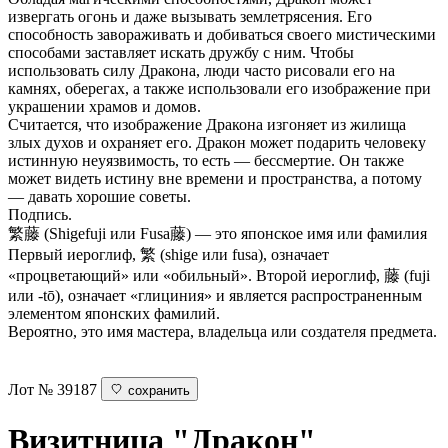
извергать огонь и даже вызывать землетрясения. Его
способность завораживать и добиваться своего мистическими
способами заставляет искать дружбу с ним. Чтобы
использовать силу Дракона, люди часто рисовали его на
камнях, оберегах, а также использовали его изображение при
украшении храмов и домов.
Считается, что изображение Дракона изгоняет из жилища
злых духов и охраняет его. Дракон может подарить человеку
истинную неуязвимость, то есть — бессмертие. Он также
может видеть истину вне времени и пространства, а потому
— давать хорошие советы.
Подпись.
繁藤 (Shigefuji или Fusa藤) — это японское имя или фамилия
Первый иероглиф, 繁 (shige или fusa), означает
«процветающий» или «обильный». Второй иероглиф, 藤 (fuji
или -tō), означает «глициния» и является распространенным
элементом японских фамилий.
Вероятно, это имя мастера, владельца или создателя предмета.
Лот № 39187
сохранить
Визитница "Дракон"