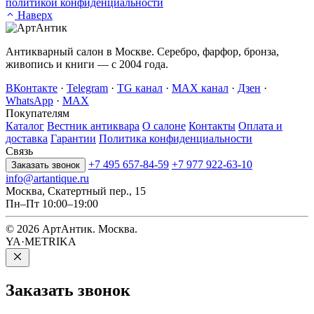
политикой конфиденциальности
Наверх
Антикварный салон в Москве. Серебро, фарфор, бронза,
живопись и книги — с 2004 года.
ВКонтакте
·
Telegram
·
TG канал
·
MAX канал
·
Дзен
·
WhatsApp
·
MAX
Покупателям
Каталог
Вестник антиквара
О салоне
Контакты
Оплата и
доставка
Гарантии
Политика конфиденциальности
Связь
+7 495 657-84-59
+7 977 922-63-10
Заказать звонок
info@artantique.ru
Москва, Скатертный пер., 15
Пн–Пт 10:00–19:00
© 2026 АртАнтик. Москва.
YA·METRIKA
Заказать
звонок