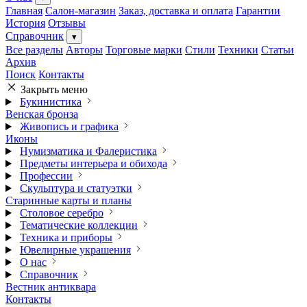
Главная
Салон-магазин
Заказ, доставка и оплата
Гарантии
История
Отзывы
Справочник
▾
Все разделы
Авторы
Торговые марки
Стили
Техники
Статьи
Архив
Поиск
Контакты
Закрыть меню
Букинистика
Венская бронза
Живопись и графика
Иконы
Нумизматика и Фалеристика
Предметы интерьера и обихода
Профессии
Скульптура и статуэтки
Старинные карты и планы
Столовое серебро
Тематические коллекции
Техника и приборы
Ювелирные украшения
О нас
Справочник
Вестник антиквара
Контакты