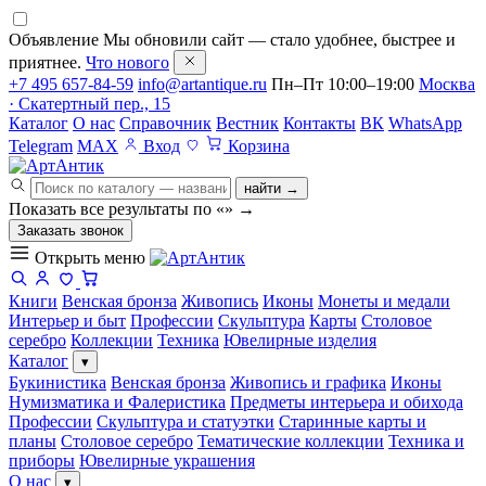
Объявление
Мы обновили сайт — стало удобнее, быстрее и
приятнее.
Что нового
+7 495 657-84-59
info@artantique.ru
Пн–Пт 10:00–19:00
Москва
· Скатертный пер., 15
Каталог
О нас
Справочник
Вестник
Контакты
ВК
WhatsApp
Telegram
MAX
Вход
Корзина
найти →
Показать все результаты по «
»
→
Заказать звонок
Открыть меню
Книги
Венская бронза
Живопись
Иконы
Монеты и медали
Интерьер и быт
Профессии
Скульптура
Карты
Столовое
серебро
Коллекции
Техника
Ювелирные изделия
Каталог
▾
Букинистика
Венская бронза
Живопись и графика
Иконы
Нумизматика и Фалеристика
Предметы интерьера и обихода
Профессии
Скульптура и статуэтки
Старинные карты и
планы
Столовое серебро
Тематические коллекции
Техника и
приборы
Ювелирные украшения
О нас
▾