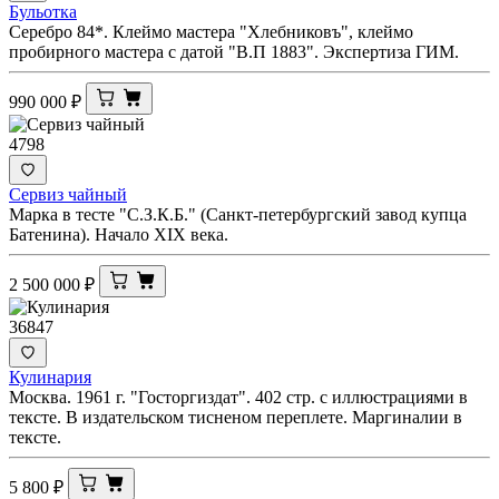
Бульотка
Серебро 84*. Клеймо мастера "Хлебниковъ", клеймо
пробирного мастера с датой "В.П 1883". Экспертиза ГИМ.
990 000
₽
4798
Сервиз чайный
Марка в тесте "С.З.К.Б." (Санкт-петербургский завод купца
Батенина). Начало XIX века.
2 500 000
₽
36847
Кулинария
Москва. 1961 г. "Госторгиздат". 402 стр. с иллюстрациями в
тексте. В издательском тисненом переплете. Маргиналии в
тексте.
5 800
₽