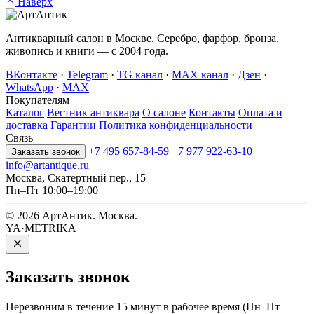
Наверх
Антикварный салон в Москве. Серебро, фарфор, бронза,
живопись и книги — с 2004 года.
ВКонтакте
·
Telegram
·
TG канал
·
MAX канал
·
Дзен
·
WhatsApp
·
MAX
Покупателям
Каталог
Вестник антиквара
О салоне
Контакты
Оплата и
доставка
Гарантии
Политика конфиденциальности
Связь
+7 495 657-84-59
+7 977 922-63-10
Заказать звонок
info@artantique.ru
Москва, Скатертный пер., 15
Пн–Пт 10:00–19:00
© 2026 АртАнтик. Москва.
YA·METRIKA
Заказать
звонок
Перезвоним в течение 15 минут в рабочее время (Пн–Пт