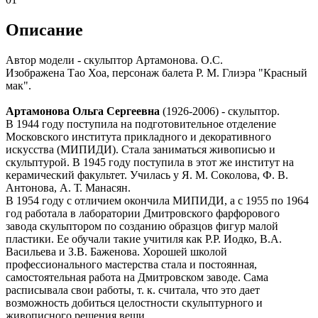
Описание
Автор модели - скульптор Артамонова. О.С.
Изображена Тао Хоа, персонаж балета Р. М. Глиэра "Красный
мак".
Артамонова Ольга Сергеевна
(1926-2006) - скульптор.
В 1944 году поступила на подготовительное отделение
Московского института прикладного и декоративного
искусства (МИПИДИ). Стала заниматься живописью и
скульптурой. В 1945 году поступила в этот же институт на
керамический факультет. Училась у Я. М. Соколова, Ф. В.
Антонова, А. Т. Манасян.
В 1954 году с отличием окончила МИПИДИ, а с 1955 по 1964
год работала в лаборатории Дмитровского фарфорового
завода скульптором по созданию образцов фигур малой
пластики. Ее обучали такие учитиля как Р.Р. Иодко, В.А.
Васильева и З.В. Баженова. Хорошей школой
профессионального мастерства стала и постоянная,
самостоятельная работа на Дмитровском заводе. Сама
расписывала свои работы, т. к. считала, что это дает
возможность добиться целостности скульптурного и
живописного решения вещи.