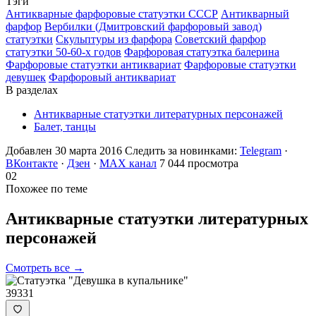
Тэги
Антикварные фарфоровые статуэтки СССР
Антикварный
фарфор
Вербилки (Дмитровский фарфоровый завод)
статуэтки
Скульптуры из фарфора
Советский фарфор
статуэтки 50-60-х годов
Фарфоровая статуэтка балерина
Фарфоровые статуэтки антиквариат
Фарфоровые статуэтки
девушек
Фарфоровый антиквариат
В разделах
Антикварные статуэтки литературных персонажей
Балет, танцы
Добавлен 30 марта 2016
Следить за новинками:
Telegram
·
ВКонтакте
·
Дзен
·
MAX канал
7 044 просмотра
02
Похожее по теме
Антикварные статуэтки литературных
персонажей
Смотреть все →
39331