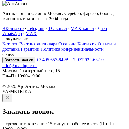
Антикварный салон в Москве. Серебро, фарфор, бронза,
живопись и книги — с 2004 года.
ВКонтакте
·
Telegram
·
TG канал
·
MAX канал
·
Дзен
·
WhatsApp
·
MAX
Покупателям
Каталог
Вестник антиквара
О салоне
Контакты
Оплата и
доставка
Гарантии
Политика конфиденциальности
Связь
+7 495 657-84-59
+7 977 922-63-10
Заказать звонок
info@artantique.ru
Москва, Скатертный пер., 15
Пн–Пт 10:00–19:00
© 2026 АртАнтик. Москва.
YA·METRIKA
Заказать
звонок
Перезвоним в течение 15 минут в рабочее время (Пн–Пт
10:00–19:00).