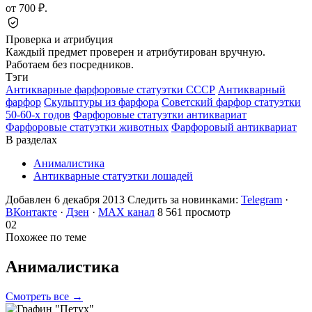
от 700 ₽.
Проверка и атрибуция
Каждый предмет проверен и атрибутирован вручную.
Работаем без посредников.
Тэги
Антикварные фарфоровые статуэтки СССР
Антикварный
фарфор
Скульптуры из фарфора
Советский фарфор статуэтки
50-60-х годов
Фарфоровые статуэтки антиквариат
Фарфоровые статуэтки животных
Фарфоровый антиквариат
В разделах
Анималистика
Антикварные статуэтки лошадей
Добавлен 6 декабря 2013
Следить за новинками:
Telegram
·
ВКонтакте
·
Дзен
·
MAX канал
8 561 просмотр
02
Похожее по теме
Анималистика
Смотреть все →