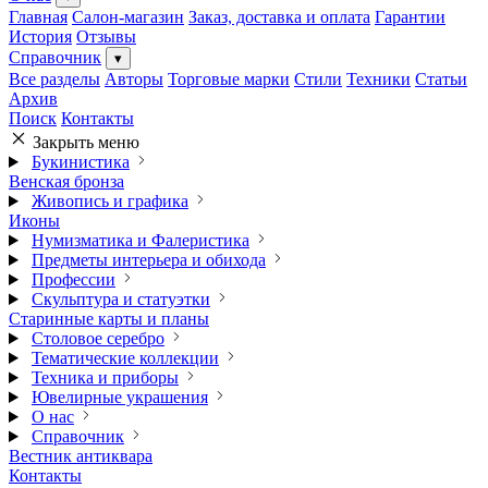
Главная
Салон-магазин
Заказ, доставка и оплата
Гарантии
История
Отзывы
Справочник
▾
Все разделы
Авторы
Торговые марки
Стили
Техники
Статьи
Архив
Поиск
Контакты
Закрыть меню
Букинистика
Венская бронза
Живопись и графика
Иконы
Нумизматика и Фалеристика
Предметы интерьера и обихода
Профессии
Скульптура и статуэтки
Старинные карты и планы
Столовое серебро
Тематические коллекции
Техника и приборы
Ювелирные украшения
О нас
Справочник
Вестник антиквара
Контакты