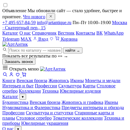
Объявление
Мы обновили сайт — стало удобнее, быстрее и
приятнее.
Что нового
+7 495 657-84-59
info@artantique.ru
Пн–Пт 10:00–19:00
Москва
· Скатертный пер., 15
Каталог
О нас
Справочник
Вестник
Контакты
ВК
WhatsApp
Telegram
MAX
Вход
Корзина
найти →
Показать все результаты по «
»
→
Заказать звонок
Открыть меню
Книги
Венская бронза
Живопись
Иконы
Монеты и медали
Интерьер и быт
Профессии
Скульптура
Карты
Столовое
серебро
Коллекции
Техника
Ювелирные изделия
Каталог
▾
Букинистика
Венская бронза
Живопись и графика
Иконы
Нумизматика и Фалеристика
Предметы интерьера и обихода
Профессии
Скульптура и статуэтки
Старинные карты и
планы
Столовое серебро
Тематические коллекции
Техника и
приборы
Ювелирные украшения
О нас
▾