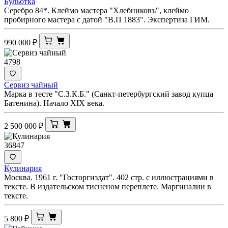
Бульотка
Серебро 84*. Клеймо мастера "Хлебниковъ", клеймо
пробирного мастера с датой "В.П 1883". Экспертиза ГИМ.
990 000
₽
4798
Сервиз чайный
Марка в тесте "С.З.К.Б." (Санкт-петербургский завод купца
Батенина). Начало XIX века.
2 500 000
₽
36847
Кулинария
Москва. 1961 г. "Госторгиздат". 402 стр. с иллюстрациями в
тексте. В издательском тисненом переплете. Маргиналии в
тексте.
5 800
₽