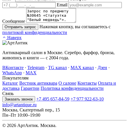
Email
Сообщение
Нажимая кнопку, вы соглашаетесь с
Отправить запрос
политикой конфиденциальности
Наверх
Антикварный салон в Москве. Серебро, фарфор, бронза,
живопись и книги — с 2004 года.
ВКонтакте
·
Telegram
·
TG канал
·
MAX канал
·
Дзен
·
WhatsApp
·
MAX
Покупателям
Каталог
Вестник антиквара
О салоне
Контакты
Оплата и
доставка
Гарантии
Политика конфиденциальности
Связь
+7 495 657-84-59
+7 977 922-63-10
Заказать звонок
info@artantique.ru
Москва, Скатертный пер., 15
Пн–Пт 10:00–19:00
© 2026 АртАнтик. Москва.