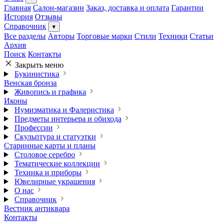
Главная
Салон-магазин
Заказ, доставка и оплата
Гарантии
История
Отзывы
Справочник
▾
Все разделы
Авторы
Торговые марки
Стили
Техники
Статьи
Архив
Поиск
Контакты
Закрыть меню
Букинистика
Венская бронза
Живопись и графика
Иконы
Нумизматика и Фалеристика
Предметы интерьера и обихода
Профессии
Скульптура и статуэтки
Старинные карты и планы
Столовое серебро
Тематические коллекции
Техника и приборы
Ювелирные украшения
О нас
Справочник
Вестник антиквара
Контакты