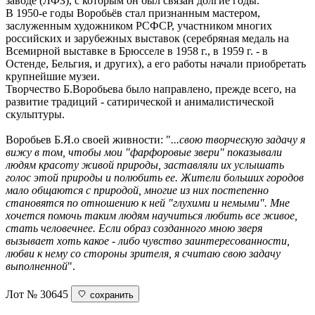
заводе (ЛФЗ), с которым он был связан долгие годы.
В 1950-е годы Воробьёв стал признанным мастером,
заслуженным художником РСФСР, участником многих
российских и зарубежных выставок (серебряная медаль на
Всемирной выставке в Брюсселе в 1958 г., в 1959 г. - в
Остенде, Бельгия, и других), а его работы начали приобретать
крупнейшие музеи.
Творчество Б.Воробьева было направлено, прежде всего, на
развитие традиций - сатирической и анималистической
скульптуры.
Воробьев Б.Я.о своей живности: "
...свою творческую задачу я
вижу в том, чтобы мои "фарфоровые звери" показывали
людям красоту живой природы, заставляли их услышать
голос этой природы и полюбить ее. Жители больших городов
мало общаются с природой, многие из них постепенно
становятся по отношению к ней "глухими и немыми". Мне
хочется помочь таким людям научиться любить все живое,
стать человечнее. Если образ созданного мною зверя
вызывает хоть какое - либо чувство заинтересованности,
любви к нему со стороны зрителя, я считаю свою задачу
выполненной
".
Лот № 30645
сохранить