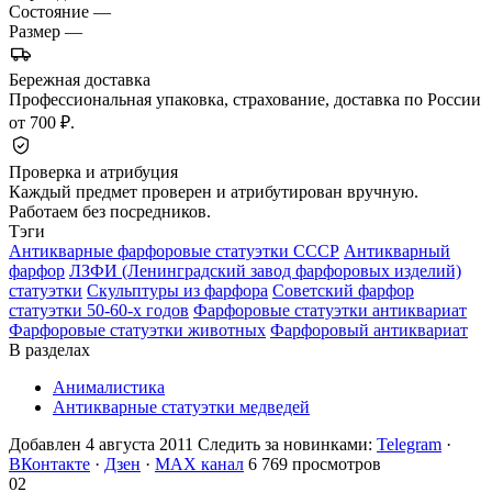
Состояние
—
Размер
—
Бережная доставка
Профессиональная упаковка, страхование, доставка по России
от 700 ₽.
Проверка и атрибуция
Каждый предмет проверен и атрибутирован вручную.
Работаем без посредников.
Тэги
Антикварные фарфоровые статуэтки СССР
Антикварный
фарфор
ЛЗФИ (Ленинградский завод фарфоровых изделий)
статуэтки
Скульптуры из фарфора
Советский фарфор
статуэтки 50-60-х годов
Фарфоровые статуэтки антиквариат
Фарфоровые статуэтки животных
Фарфоровый антиквариат
В разделах
Анималистика
Антикварные статуэтки медведей
Добавлен 4 августа 2011
Следить за новинками:
Telegram
·
ВКонтакте
·
Дзен
·
MAX канал
6 769 просмотров
02