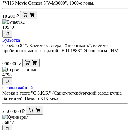
"VHS Movie Camera NV-M3000". 1960-е годы.
18 200
₽
10540
Бульотка
Серебро 84*. Клеймо мастера "Хлебниковъ", клеймо
пробирного мастера с датой "В.П 1883". Экспертиза ГИМ.
990 000
₽
4798
Сервиз чайный
Марка в тесте "С.З.К.Б." (Санкт-петербургский завод купца
Батенина). Начало XIX века.
2 500 000
₽
36847