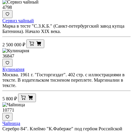
4798
Сервиз чайный
Марка в тесте "С.З.К.Б." (Санкт-петербургский завод купца
Батенина). Начало XIX века.
2 500 000
₽
36847
Кулинария
Москва. 1961 г. "Госторгиздат". 402 стр. с иллюстрациями в
тексте. В издательском тисненом переплете. Маргиналии в
тексте.
5 800
₽
10771
Чайница
Серебро 84". Клеймо "К.Фаберже" под гербом Российской