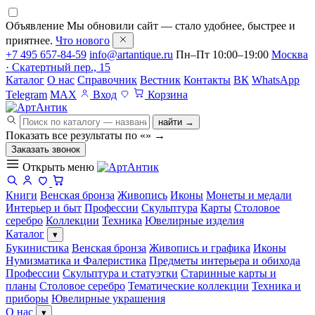
Объявление
Мы обновили сайт — стало удобнее, быстрее и
приятнее.
Что нового
+7 495 657-84-59
info@artantique.ru
Пн–Пт 10:00–19:00
Москва
· Скатертный пер., 15
Каталог
О нас
Справочник
Вестник
Контакты
ВК
WhatsApp
Telegram
MAX
Вход
Корзина
найти →
Показать все результаты по «
»
→
Заказать звонок
Открыть меню
Книги
Венская бронза
Живопись
Иконы
Монеты и медали
Интерьер и быт
Профессии
Скульптура
Карты
Столовое
серебро
Коллекции
Техника
Ювелирные изделия
Каталог
▾
Букинистика
Венская бронза
Живопись и графика
Иконы
Нумизматика и Фалеристика
Предметы интерьера и обихода
Профессии
Скульптура и статуэтки
Старинные карты и
планы
Столовое серебро
Тематические коллекции
Техника и
приборы
Ювелирные украшения
О нас
▾