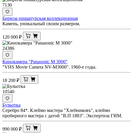
7130
Бирюза нишапурская коллекционная
Камень, уникальный своим размером.
120 000
₽
24386
Кинокамера "Panasonic M 3000"
"VHS Movie Camera NV-M3000". 1960-е годы.
18 200
₽
10540
Бульотка
Серебро 84*. Клеймо мастера "Хлебниковъ", клеймо
пробирного мастера с датой "В.П 1883". Экспертиза ГИМ.
990 000
₽