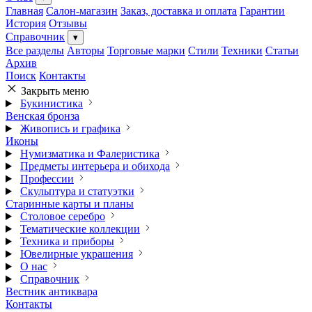
Главная
Салон-магазин
Заказ, доставка и оплата
Гарантии
История
Отзывы
Справочник
▾
Все разделы
Авторы
Торговые марки
Стили
Техники
Статьи
Архив
Поиск
Контакты
Закрыть меню
Букинистика
Венская бронза
Живопись и графика
Иконы
Нумизматика и Фалеристика
Предметы интерьера и обихода
Профессии
Скульптура и статуэтки
Старинные карты и планы
Столовое серебро
Тематические коллекции
Техника и приборы
Ювелирные украшения
О нас
Справочник
Вестник антиквара
Контакты