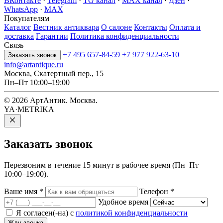
ВКонтакте
·
Telegram
·
TG канал
·
MAX канал
·
Дзен
·
WhatsApp
·
MAX
Покупателям
Каталог
Вестник антиквара
О салоне
Контакты
Оплата и
доставка
Гарантии
Политика конфиденциальности
Связь
+7 495 657-84-59
+7 977 922-63-10
Заказать звонок
info@artantique.ru
Москва, Скатертный пер., 15
Пн–Пт 10:00–19:00
© 2026 АртАнтик. Москва.
YA·METRIKA
Заказать
звонок
Перезвоним в течение 15 минут в рабочее время (Пн–Пт
10:00–19:00).
Ваше имя
*
Телефон
*
Удобное время
Я согласен(-на) с
политикой конфиденциальности
Жду звонка